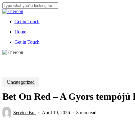
Skip
to
Close
main
Search
content
Get in Touch
Menu
Home
G
e
t
i
n
T
o
u
c
h
Uncategorized
Bet On Red – A Gyors tempójú 
Service Bot
April 19, 2026
8 min read