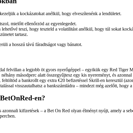
iókban
ezeljük a kockázatokat anélkül, hogy elveszítenénk a lendületet.
szol, mielőtt ellenőrzöd az egyenlegedet.
etővé teszi, hogy teszteld a volatilitást anélkül, hogy túl sokat kocká
ünetet tartasz.
erüli a hosszú távú fáradtságot vagy bánatot.
l felvillan a legjobb öt gyors nyerőgéppel – egyikük egy Red Tiger Me
éhány másodperc alatt összegyűjtesz egy kis nyereményt, és azonnal ke
 feltöltöd a bankrollt egy extra €20 befizetéssel Skrill-en keresztül (a
átutalással visszautalhatsz a bankszámládra – mindezt még azelőtt, hogy
 a BetOnRed-en?
s azonnali kifizetések – a Bet On Red olyan élményt nyújt, amely a seb
 percben.