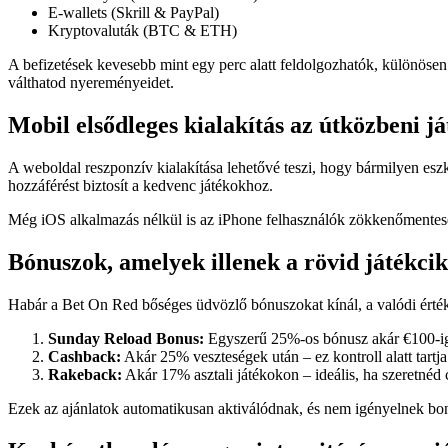
E‑wallets (Skrill & PayPal)
Kryptovaluták (BTC & ETH)
A befizetések kevesebb mint egy perc alatt feldolgozhatók, különösen 
válthatod nyereményeidet.
Mobil elsődleges kialakítás az útközbeni j
A weboldal reszponzív kialakítása lehetővé teszi, hogy bármilyen esz
hozzáférést biztosít a kedvenc játékokhoz.
Még iOS alkalmazás nélkül is az iPhone felhasználók zökkenőmentese
Bónuszok, amelyek illenek a rövid játékci
Habár a Bet On Red bőséges üdvözlő bónuszokat kínál, a valódi érték 
Sunday Reload Bonus:
Egyszerű 25%-os bónusz akár €100-ig 
Cashback:
Akár 25% veszteségek után – ez kontroll alatt tartja
Rakeback:
Akár 17% asztali játékokon – ideális, ha szeretnéd
Ezek az ajánlatok automatikusan aktiválódnak, és nem igényelnek bony