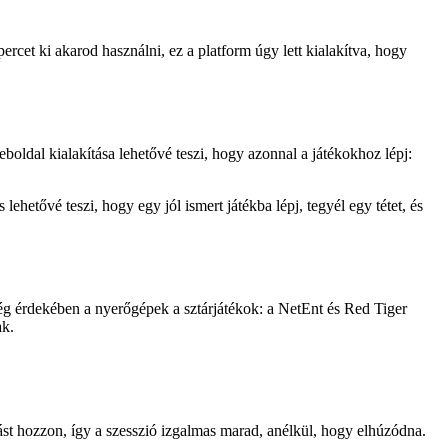
rcet ki akarod használni, ez a platform úgy lett kialakítva, hogy
oldal kialakítása lehetővé teszi, hogy azonnal a játékokhoz lépj:
hetővé teszi, hogy egy jól ismert játékba lépj, tegyél egy tétet, és
ég érdekében a nyerőgépek a sztárjátékok: a NetEnt és Red Tiger
ak.
st hozzon, így a szesszió izgalmas marad, anélkül, hogy elhúzódna.