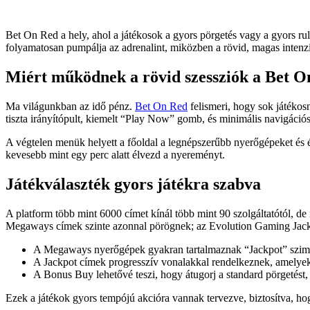
Bet On Red a hely, ahol a játékosok a gyors pörgetés vagy a gyors rul
folyamatosan pumpálja az adrenalint, miközben a rövid, magas intenzi
Miért működnek a rövid szessziók a Bet O
Ma világunkban az idő pénz.
Bet On Red
felismeri, hogy sok játékos
tiszta irányítópult, kiemelt “Play Now” gomb, és minimális navigációs
A végtelen menük helyett a főoldal a legnépszerűbb nyerőgépeket és élő
kevesebb mint egy perc alatt élvezd a nyereményt.
Játékválaszték gyors játékra szabva
A platform több mint 6000 címet kínál több mint 90 szolgáltatótól, 
Megaways címek szinte azonnal pörögnek; az Evolution Gaming Jack
A Megaways nyerőgépek gyakran tartalmaznak “Jackpot” szim
A Jackpot címek progresszív vonalakkal rendelkeznek, amelyek 
A Bonus Buy lehetővé teszi, hogy átugorj a standard pörgetést,
Ezek a játékok gyors tempójú akcióra vannak tervezve, biztosítva, h