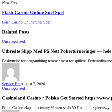
Next Post
Flash Casino Online Snel Spel
Flash Casino Online Snel Spel
Related Posts
Uncategorized
Utbredte Slipp Med På Nett Pokerturneringer — hele
Beskyttelse for nettgambling temmer mest for spillere. Feriestedkasinoe
Service Bot
August 7, 2026
Uncategorized
Casinoland Casino • Polska Get Started https://www.p
Prime Casino złapanie century % wzrost do 50 £ na po raz pierwsz