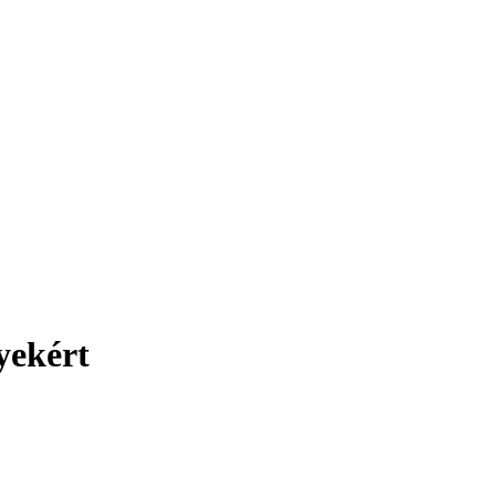
yekért