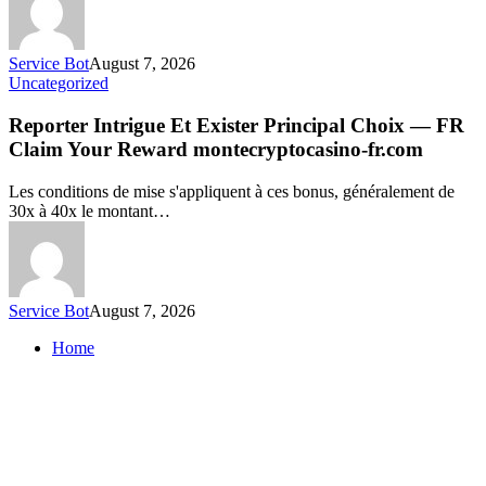
Service Bot
August 7, 2026
Uncategorized
Reporter Intrigue Et Exister Principal Choix — FR
Claim Your Reward montecryptocasino-fr.com
Les conditions de mise s'appliquent à ces bonus, généralement de
30x à 40x le montant…
Service Bot
August 7, 2026
Close
Home
Menu