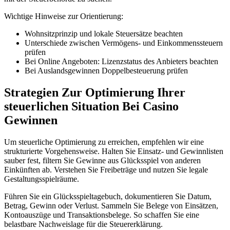
Wichtige Hinweise zur Orientierung:
Wohnsitzprinzip und lokale Steuersätze beachten
Unterschiede zwischen Vermögens- und Einkommenssteuern
prüfen
Bei Online Angeboten: Lizenzstatus des Anbieters beachten
Bei Auslandsgewinnen Doppelbesteuerung prüfen
Strategien Zur Optimierung Ihrer
steuerlichen Situation Bei Casino
Gewinnen
Um steuerliche Optimierung zu erreichen, empfehlen wir eine
strukturierte Vorgehensweise. Halten Sie Einsatz- und Gewinnlisten
sauber fest, filtern Sie Gewinne aus Glücksspiel von anderen
Einkünften ab. Verstehen Sie Freibeträge und nutzen Sie legale
Gestaltungsspielräume.
Führen Sie ein Glücksspieltagebuch, dokumentieren Sie Datum,
Betrag, Gewinn oder Verlust. Sammeln Sie Belege von Einsätzen,
Kontoauszüge und Transaktionsbelege. So schaffen Sie eine
belastbare Nachweislage für die Steuererklärung.