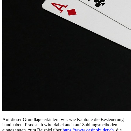
Auf dieser Grundlage erläutern wir, wie Kantone die Besteuerung
handhaben. Praxisnah wird dabei auch auf Zahlungsmethoden
eingegangen, zum Beispiel über
https://www.casinobutler.ch
, die