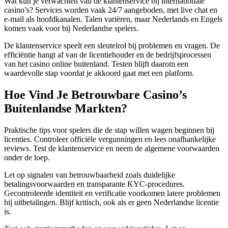
Wat kun je verwachten van de klantenservice bij internationale
casino’s? Services worden vaak 24/7 aangeboden, met live chat en
e-mail als hoofdkanalen. Talen variëren, maar Nederlands en Engels
komen vaak voor bij Nederlandse spelers.
De klantenservice speelt een sleutelrol bij problemen en vragen. De
efficiëntie hangt af van de licentiehouder en de bedrijfsprocessen
van het casino online buitenland. Testen blijft daarom een
waardevolle stap voordat je akkoord gaat met een platform.
Hoe Vind Je Betrouwbare Casino’s
Buitenlandse Markten?
Praktische tips voor spelers die de stap willen wagen beginnen bij
licenties. Controleer officiële vergunningen en lees onafhankelijke
reviews. Test de klantenservice en neem de algemene voorwaarden
onder de loep.
Let op signalen van betrouwbaarheid zoals duidelijke
betalingsvoorwaarden en transparante KYC-procedures.
Gecontroleerde identiteit en verificatie voorkomen latere problemen
bij uitbetalingen. Blijf kritisch, ook als er geen Nederlandse licentie
is.