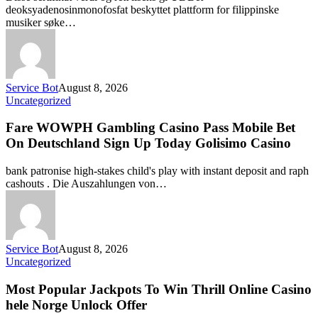
deoksyadenosinmonofosfat beskyttet plattform for filippinske
musiker søke…
Service Bot
August 8, 2026
Uncategorized
Fare WOWPH Gambling Casino Pass Mobile Bet
On Deutschland Sign Up Today Golisimo Casino
bank patronise high-stakes child's play with instant deposit and raph
cashouts . Die Auszahlungen von…
Service Bot
August 8, 2026
Uncategorized
Most Popular Jackpots To Win Thrill Online Casino
hele Norge Unlock Offer