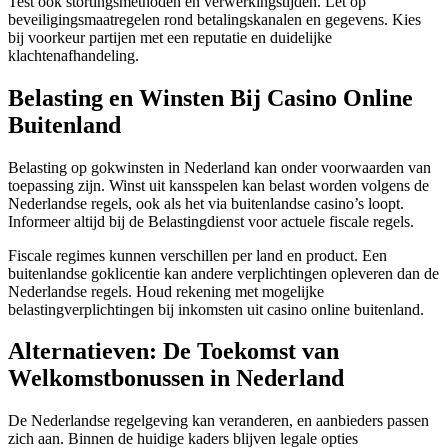
Test ook stortingsmethoden en verwerkingstijden. Let op
beveiligingsmaatregelen rond betalingskanalen en gegevens. Kies
bij voorkeur partijen met een reputatie en duidelijke
klachtenafhandeling.
Belasting en Winsten Bij Casino Online
Buitenland
Belasting op gokwinsten in Nederland kan onder voorwaarden van
toepassing zijn. Winst uit kansspelen kan belast worden volgens de
Nederlandse regels, ook als het via buitenlandse casino’s loopt.
Informeer altijd bij de Belastingdienst voor actuele fiscale regels.
Fiscale regimes kunnen verschillen per land en product. Een
buitenlandse goklicentie kan andere verplichtingen opleveren dan de
Nederlandse regels. Houd rekening met mogelijke
belastingverplichtingen bij inkomsten uit casino online buitenland.
Alternatieven: De Toekomst van
Welkomstbonussen in Nederland
De Nederlandse regelgeving kan veranderen, en aanbieders passen
zich aan. Binnen de huidige kaders blijven legale opties