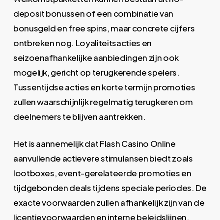
deposit bonussen of een combinatie van
bonusgeld en free spins, maar concrete cijfers
ontbreken nog. Loyaliteitsacties en
seizoenafhankelijke aanbiedingen zijn ook
mogelijk, gericht op terugkerende spelers.
Tussentijdse acties en korte termijn promoties
zullen waarschijnlijk regelmatig terugkeren om
deelnemers te blijven aantrekken.
Het is aannemelijk dat Flash Casino Online
aanvullende actievere stimulansen biedt zoals
lootboxes, event-gerelateerde promoties en
tijdgebonden deals tijdens speciale periodes. De
exacte voorwaarden zullen afhankelijk zijn van de
licentievoorwaarden en interne beleidslijnen,