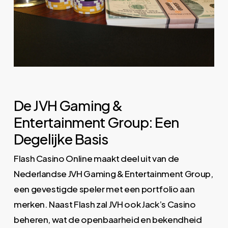
De JVH Gaming &
Entertainment Group: Een
Degelijke Basis
Flash Casino Online maakt deel uit van de
Nederlandse JVH Gaming & Entertainment Group,
een gevestigde speler met een portfolio aan
merken. Naast Flash zal JVH ook Jack’s Casino
beheren, wat de openbaarheid en bekendheid