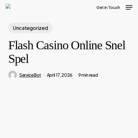
Men
Skip
Get in Touch
to
main
Uncategorized
content
Flash Casino Online Snel
Spel
Service Bot
April 17, 2026
9 min read