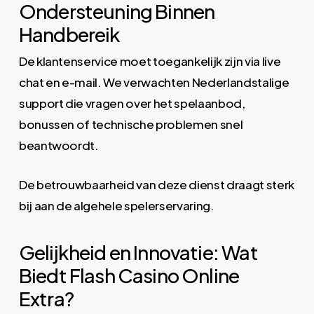
Ondersteuning Binnen
Handbereik
De klantenservice moet toegankelijk zijn via live
chat en e-mail. We verwachten Nederlandstalige
support die vragen over het spelaanbod,
bonussen of technische problemen snel
beantwoordt.
De betrouwbaarheid van deze dienst draagt sterk
bij aan de algehele spelerservaring.
Gelijkheid en Innovatie: Wat
Biedt Flash Casino Online
Extra?