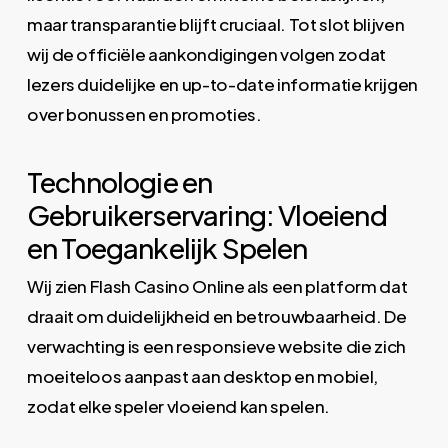
maar transparantie blijft cruciaal. Tot slot blijven
wij de officiële aankondigingen volgen zodat
lezers duidelijke en up-to-date informatie krijgen
over bonussen en promoties.
Technologie en
Gebruikerservaring: Vloeiend
en Toegankelijk Spelen
Wij zien Flash Casino Online als een platform dat
draait om duidelijkheid en betrouwbaarheid. De
verwachting is een responsieve website die zich
moeiteloos aanpast aan desktop en mobiel,
zodat elke speler vloeiend kan spelen.