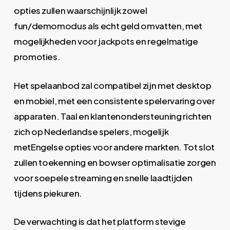
opties zullen waarschijnlijk zowel
fun/demomodus als echt geld omvatten, met
mogelijkheden voor jackpots en regelmatige
promoties.
Het spelaanbod zal compatibel zijn met desktop
en mobiel, met een consistente spelervaring over
apparaten. Taal en klantenondersteuning richten
zich op Nederlandse spelers, mogelijk
metEngelse opties voor andere markten. Tot slot
zullen toekenning en bowser optimalisatie zorgen
voor soepele streaming en snelle laadtijden
tijdens piekuren.
De verwachting is dat het platform stevige