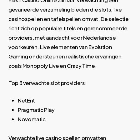
gevarieerde verzameling bieden die slots, live
casinospellen en tafelspellen omvat. De selectie
richt zich op populaire titels en gerenommeerde
providers, met aandacht voor Nederlandse
voorkeuren. Live elementen van Evolution
Gaming ondersteunen realistische ervaringen
zoals Monopoly Live en Crazy Time.
Top 3 verwachte slot providers:
NetEnt
Pragmatic Play
Novomatic
Verwachte live casino spellen omvatten