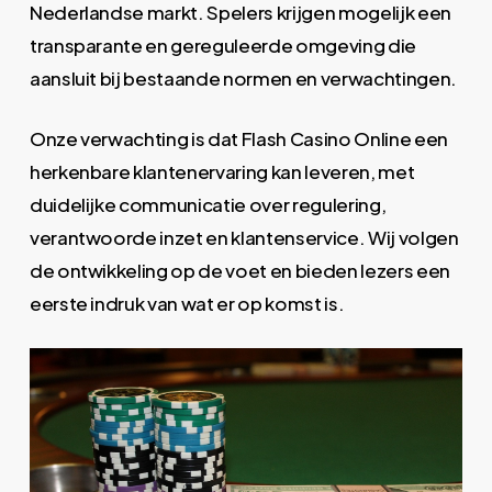
Nederlandse markt. Spelers krijgen mogelijk een
transparante en gereguleerde omgeving die
aansluit bij bestaande normen en verwachtingen.
Onze verwachting is dat Flash Casino Online een
herkenbare klantenervaring kan leveren, met
duidelijke communicatie over regulering,
verantwoorde inzet en klantenservice. Wij volgen
de ontwikkeling op de voet en bieden lezers een
eerste indruk van wat er op komst is.