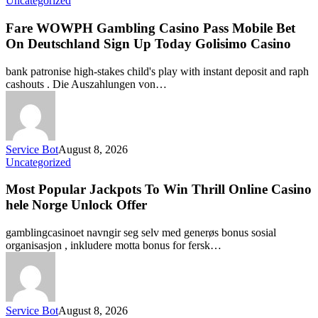
Uncategorized
Fare WOWPH Gambling Casino Pass Mobile Bet
On Deutschland Sign Up Today Golisimo Casino
bank patronise high-stakes child's play with instant deposit and raph
cashouts . Die Auszahlungen von…
Service Bot
August 8, 2026
Uncategorized
Most Popular Jackpots To Win Thrill Online Casino
hele Norge Unlock Offer
gamblingcasinoet navngir seg selv med generøs bonus sosial
organisasjon , inkludere motta bonus for fersk…
Service Bot
August 8, 2026