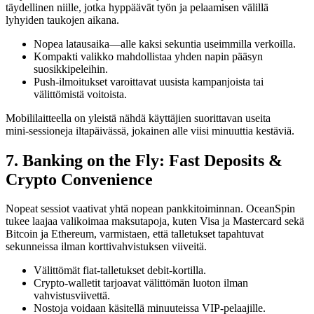
täydellinen niille, jotka hyppäävät työn ja pelaamisen välillä
lyhyiden taukojen aikana.
Nopea latausaika—alle kaksi sekuntia useimmilla verkoilla.
Kompakti valikko mahdollistaa yhden napin pääsyn
suosikkipeleihin.
Push-ilmoitukset varoittavat uusista kampanjoista tai
välittömistä voitoista.
Mobililaitteella on yleistä nähdä käyttäjien suorittavan useita
mini‑sessioneja iltapäivässä, jokainen alle viisi minuuttia kestäviä.
7. Banking on the Fly: Fast Deposits &
Crypto Convenience
Nopeat sessiot vaativat yhtä nopean pankkitoiminnan. OceanSpin
tukee laajaa valikoimaa maksutapoja, kuten Visa ja Mastercard sekä
Bitcoin ja Ethereum, varmistaen, että talletukset tapahtuvat
sekunneissa ilman korttivahvistuksen viiveitä.
Välittömät fiat-talletukset debit-kortilla.
Crypto-walletit tarjoavat välittömän luoton ilman
vahvistusviivettä.
Nostoja voidaan käsitellä minuuteissa VIP-pelaajille.