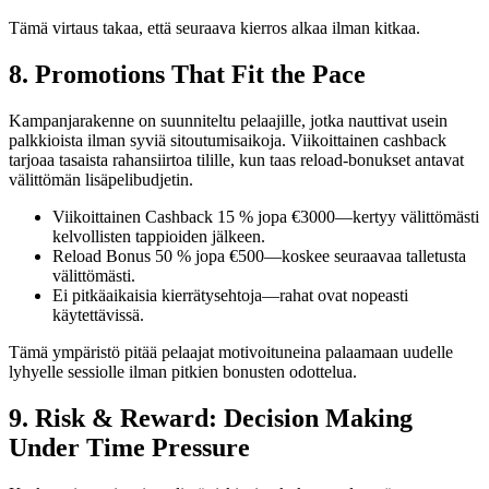
Tämä virtaus takaa, että seuraava kierros alkaa ilman kitkaa.
8. Promotions That Fit the Pace
Kampanjarakenne on suunniteltu pelaajille, jotka nauttivat usein
palkkioista ilman syviä sitoutumisaikoja. Viikoittainen cashback
tarjoaa tasaista rahansiirtoa tilille, kun taas reload-bonukset antavat
välittömän lisäpelibudjetin.
Viikoittainen Cashback 15 % jopa €3000—kertyy välittömästi
kelvollisten tappioiden jälkeen.
Reload Bonus 50 % jopa €500—koskee seuraavaa talletusta
välittömästi.
Ei pitkäaikaisia kierrätysehtoja—rahat ovat nopeasti
käytettävissä.
Tämä ympäristö pitää pelaajat motivoituneina palaamaan uudelle
lyhyelle sessiolle ilman pitkien bonusten odottelua.
9. Risk & Reward: Decision Making
Under Time Pressure