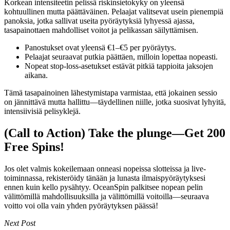
Korkean intensiteetin pelissä riskinsietokyky on yleensä
kohtuullinen mutta päättäväinen. Pelaajat valitsevat usein pienempiä
panoksia, jotka sallivat useita pyöräytyksiä lyhyessä ajassa,
tasapainottaen mahdolliset voitot ja pelikassan säilyttämisen.
Panostukset ovat yleensä €1–€5 per pyöräytys.
Pelaajat seuraavat putkia päättäen, milloin lopettaa nopeasti.
Nopeat stop-loss‑asetukset estävät pitkiä tappioita jaksojen
aikana.
Tämä tasapainoinen lähestymistapa varmistaa, että jokainen sessio
on jännittävä mutta hallittu—täydellinen niille, jotka suosivat lyhyitä,
intensiivisiä pelisyklejä.
(Call to Action) Take the plunge—Get 200
Free Spins!
Jos olet valmis kokeilemaan onneasi nopeissa slotteissa ja live-
toiminnassa, rekisteröidy tänään ja lunasta ilmaispyöräytyksesi
ennen kuin kello pysähtyy. OceanSpin palkitsee nopean pelin
välittömillä mahdollisuuksilla ja välittömillä voitoilla—seuraava
voitto voi olla vain yhden pyöräytyksen päässä!
Next Post