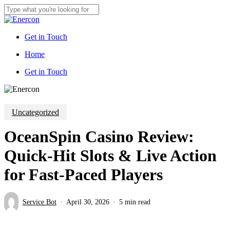
Skip
to
Close
main
Search
content
Get in Touch
Menu
Home
G
e
t
i
n
T
o
u
c
h
Uncategorized
OceanSpin Casino Review:
Quick‑Hit Slots & Live Action
for Fast‑Paced Players
Service Bot
April 30, 2026
5 min read