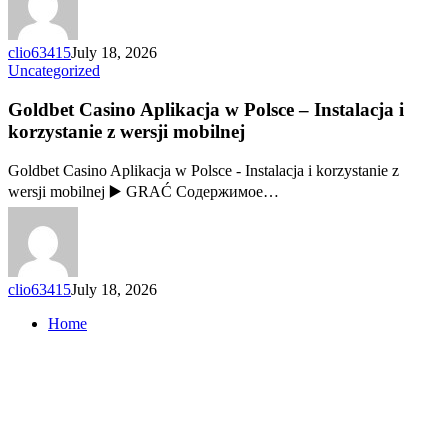
clio63415
July 18, 2026
Uncategorized
Goldbet Casino Aplikacja w Polsce – Instalacja i
korzystanie z wersji mobilnej
Goldbet Casino Aplikacja w Polsce - Instalacja i korzystanie z
wersji mobilnej ▶️ GRAĆ Содержимое…
clio63415
July 18, 2026
Close
Home
Menu