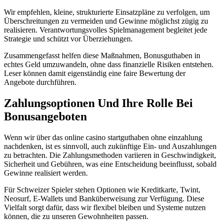
Wir empfehlen, kleine, strukturierte Einsatzpläne zu verfolgen, um
Überschreitungen zu vermeiden und Gewinne möglichst zügig zu
realisieren. Verantwortungsvolles Spielmanagement begleitet jede
Strategie und schützt vor Überziehungen.
Zusammengefasst helfen diese Maßnahmen, Bonusguthaben in
echtes Geld umzuwandeln, ohne dass finanzielle Risiken entstehen.
Leser können damit eigenständig eine faire Bewertung der
Angebote durchführen.
Zahlungsoptionen Und Ihre Rolle Bei
Bonusangeboten
Wenn wir über das online casino startguthaben ohne einzahlung
nachdenken, ist es sinnvoll, auch zukünftige Ein- und Auszahlungen
zu betrachten. Die Zahlungsmethoden variieren in Geschwindigkeit,
Sicherheit und Gebühren, was eine Entscheidung beeinflusst, sobald
Gewinne realisiert werden.
Für Schweizer Spieler stehen Optionen wie Kreditkarte, Twint,
Neosurf, E-Wallets und Banküberweisung zur Verfügung. Diese
Vielfalt sorgt dafür, dass wir flexibel bleiben und Systeme nutzen
können, die zu unseren Gewohnheiten passen.