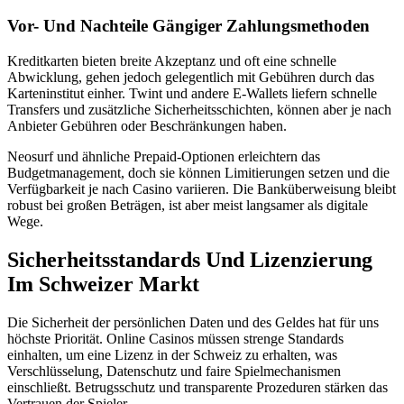
Vor- Und Nachteile Gängiger Zahlungsmethoden
Kreditkarten bieten breite Akzeptanz und oft eine schnelle
Abwicklung, gehen jedoch gelegentlich mit Gebühren durch das
Karteninstitut einher. Twint und andere E-Wallets liefern schnelle
Transfers und zusätzliche Sicherheitsschichten, können aber je nach
Anbieter Gebühren oder Beschränkungen haben.
Neosurf und ähnliche Prepaid-Optionen erleichtern das
Budgetmanagement, doch sie können Limitierungen setzen und die
Verfügbarkeit je nach Casino variieren. Die Banküberweisung bleibt
robust bei großen Beträgen, ist aber meist langsamer als digitale
Wege.
Sicherheitsstandards Und Lizenzierung
Im Schweizer Markt
Die Sicherheit der persönlichen Daten und des Geldes hat für uns
höchste Priorität. Online Casinos müssen strenge Standards
einhalten, um eine Lizenz in der Schweiz zu erhalten, was
Verschlüsselung, Datenschutz und faire Spielmechanismen
einschließt. Betrugsschutz und transparente Prozeduren stärken das
Vertrauen der Spieler.