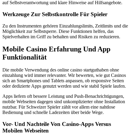
auf Selbstverantwortung und klare Hinweise auf Hilfsangebote.
Werkzeuge Zur Selbstkontrolle Für Spieler
Zu den Instrumenten gehören Einzahlungslimits, Zeitlimits und die
Möglichkeit zur Selbstsperre. Diese Funktionen helfen, das
Spielverhalten im Griff zu behalten und Risiken zu reduzieren.
Mobile Casino Erfahrung Und App
Funktionalität
Die mobile Verwendung des online casino startguthaben ohne
einzahlung wird immer relevanter. Wir bewerten, wie gut Casinos
sich an Smartphones und Tablets anpassen, ob responsive Seiten
oder dedizierte Apps genutzt werden und wie stabil Spiele laufen.
Apps liefern oft bessere Leistung und Push-Benachrichtigungen,
mobile Webseiten dagegen sind unkomplizierter ohne Installation
nutzbar. Für Schweizer Spieler zählt vor allem eine nahtlose
Bedienung und schnelle Ladezeiten über beide Wege.
Vor- Und Nachteile Von Casino-Apps Versus
Mobilen Webseiten