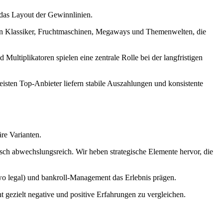
 das Layout der Gewinnlinien.
chen Klassiker, Fruchtmaschinen, Megaways und Themenwelten, die
ultiplikatoren spielen eine zentrale Rolle bei der langfristigen
isten Top-Anbieter liefern stabile Auszahlungen und konsistente
re Varianten.
isch abwechslungsreich. Wir heben strategische Elemente hervor, die
(wo legal) und bankroll-Management das Erlebnis prägen.
gezielt negative und positive Erfahrungen zu vergleichen.