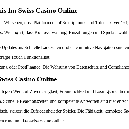
nis Im Swiss Casino Online
rd. Wir sehen, dass Plattformen auf Smartphones und Tablets zuverlässig
s. Wichtig ist, dass Kontoverwaltung, Einzahlungen und Spielauswahl 
 Updates an. Schnelle Ladezeiten und eine intuitive Navigation sind en
prägte Touch-Funktionalität.
tzung oder PostFinance. Die Wahrung von Datenschutz und Compliance b
Swiss Casino Online
r legen Wert auf Zuverlässigkeit, Freundlichkeit und Lösungsorientieru
 Schnelle Reaktionszeiten und kompetente Antworten sind hier entsch
h, steigert die Zufriedenheit der Spieler. Die Fähigkeit, komplexe Sach
gen rund um das swiss casino online.