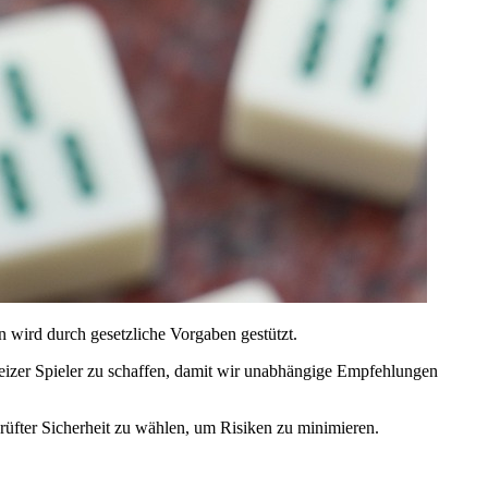
 wird durch gesetzliche Vorgaben gestützt.
hweizer Spieler zu schaffen, damit wir unabhängige Empfehlungen
prüfter Sicherheit zu wählen, um Risiken zu minimieren.