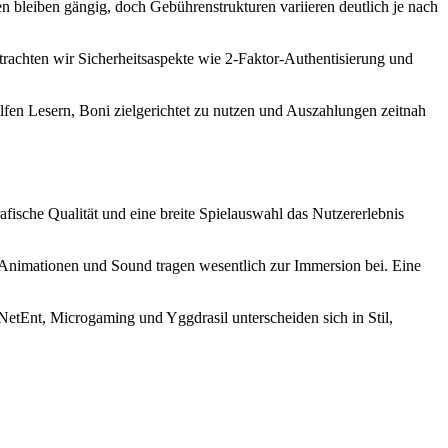
 bleiben gängig, doch Gebührenstrukturen variieren deutlich je nach
rachten wir Sicherheitsaspekte wie 2-Faktor-Authentisierung und
lfen Lesern, Boni zielgerichtet zu nutzen und Auszahlungen zeitnah
afische Qualität und eine breite Spielauswahl das Nutzererlebnis
 Animationen und Sound tragen wesentlich zur Immersion bei. Eine
NetEnt, Microgaming und Yggdrasil unterscheiden sich in Stil,