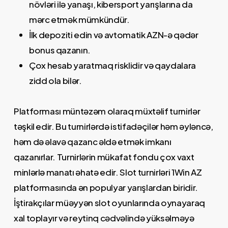
növləri ilə yanaşı, kibersport yarışlarına da
mərc etmək mümkündür.
İlk depoziti edin və avtomatik AZN-ə qədər
bonus qazanın.
Çox hesab yaratmaq risklidir və qaydalara
zidd ola bilər.
Platforması müntəzəm olaraq müxtəlif turnirlər
təşkil edir. Bu turnirlərdə istifadəçilər həm əyləncə,
həm də əlavə qazanc əldə etmək imkanı
qazanırlar. Turnirlərin mükafat fondu çox vaxt
minlərlə manatı əhatə edir. Slot turnirləri 1Win AZ
platformasında ən populyar yarışlardan biridir.
İştirakçılar müəyyən slot oyunlarında oynayaraq
xal toplayır və reytinq cədvəlində yüksəlməyə