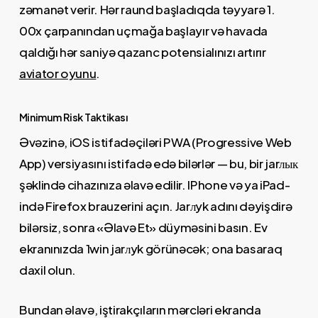
zəmanət verir. Hər raund başladıqda təyyarə 1.
00x çarpanından uçmağa başlayır və havada
qaldığı hər saniyə qazanc potensialınızı artırır
aviator oyunu
.
Minimum Risk Taktikası
Əvəzinə, iOS istifadəçiləri PWA (Progressive Web
App) versiyasını istifadə edə bilərlər — bu, bir jarлык
şəklində cihazınıza əlavə edilir. IPhone və ya iPad-
ində Firefox brauzerini açın. Jarлyk adını dəyişdirə
bilərsiz, sonra «Əlavə Et» düyməsini basın. Ev
ekranınızda 1win jarлyk görünəcək; ona basaraq
daxil olun.
Bundan əlavə, iştirakçıların mərcləri ekranda