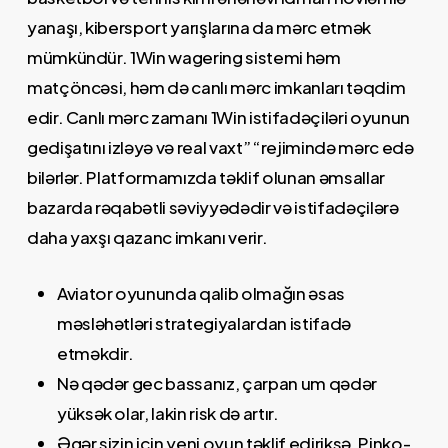
yanaşı, kibersport yarışlarına da mərc etmək
mümkündür. 1Win wagering sistemi həm
matçöncəsi, həm də canlı mərc imkanları təqdim
edir. Canlı mərc zamanı 1Win istifadəçiləri oyunun
gedişatını izləyə və real vaxt” “rejimində mərc edə
bilərlər. Platformamızda təklif olunan əmsallar
bazarda rəqabətli səviyyədədir və istifadəçilərə
daha yaxşı qazanc imkanı verir.
Aviator oyununda qalib olmağın əsas
məsləhətləri strategiyalardan istifadə
etməkdir.
Nə qədər gec bassanız, çarpan um qədər
yüksək olar, lakin risk də artır.
Əgər sizin için yeni oyun təklif ediriksə, Pinko-