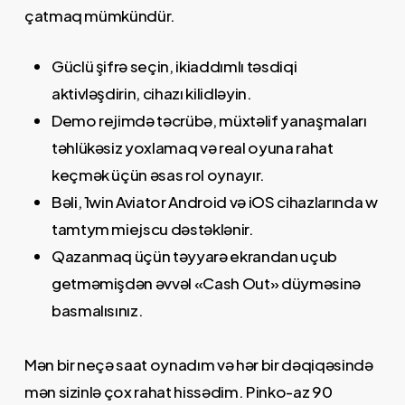
çatmaq mümkündür.
Güclü şifrə seçin, ikiaddımlı təsdiqi
aktivləşdirin, cihazı kilidləyin.
Demo rejimdə təcrübə, müxtəlif yanaşmaları
təhlükəsiz yoxlamaq və real oyuna rahat
keçmək üçün əsas rol oynayır.
Bəli, 1win Aviator Android və iOS cihazlarında w
tamtym miejscu dəstəklənir.
Qazanmaq üçün təyyarə ekrandan uçub
getməmişdən əvvəl «Cash Out» düyməsinə
basmalısınız.
Mən bir neçə saat oynadım və hər bir dəqiqəsində
mən sizinlə çox rahat hissədim. Pinko-az 90