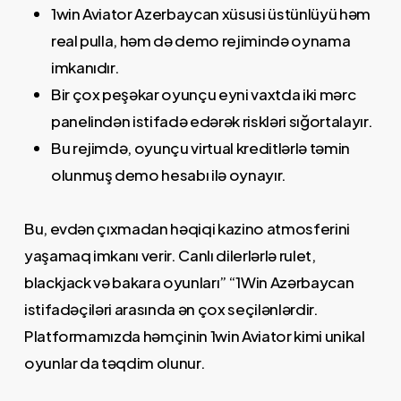
1win Aviator Azerbaycan xüsusi üstünlüyü həm
real pulla, həm də demo rejimində oynama
imkanıdır.
Bir çox peşəkar oyunçu eyni vaxtda iki mərc
panelindən istifadə edərək riskləri sığortalayır.
Bu rejimdə, oyunçu virtual kreditlərlə təmin
olunmuş demo hesabı ilə oynayır.
Bu, evdən çıxmadan həqiqi kazino atmosferini
yaşamaq imkanı verir. Canlı dilerlərlə rulet,
blackjack və bakara oyunları” “1Win Azərbaycan
istifadəçiləri arasında ən çox seçilənlərdir.
Platformamızda həmçinin 1win Aviator kimi unikal
oyunlar da təqdim olunur.