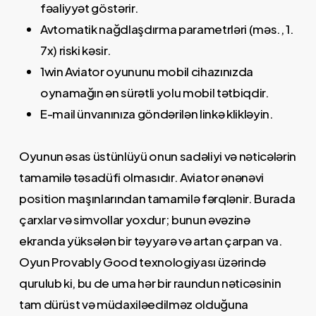
fəaliyyət göstərir.
Avtomatik nağdlaşdırma parametrləri (məs., 1.
7x) riski kəsir.
1win Aviator oyununu mobil cihazınızda
oynamağın ən sürətli yolu mobil tətbiqdir.
E-mail ünvanınıza göndərilən linkə klikləyin.
Oyunun əsas üstünlüyü onun sadəliyi və nəticələrin
tamamilə təsadüfi olmasıdır. Aviator ənənəvi
position maşınlarından tamamilə fərqlənir. Burada
çarxlar və simvollar yoxdur; bunun əvəzinə
ekranda yüksələn bir təyyarə və artan çarpan va.
Oyun Provably Good texnologiyası üzərində
qurulub ki, bu de uma hər bir raundun nəticəsinin
tam dürüst və müdaxiləedilməz olduğuna