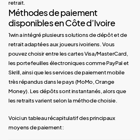
retrait.
Méthodes de paiement
disponibles en Côte d’Ivoire
1win a intégré plusieurs solutions de dépôt et de
retrait adaptées aux joueurs ivoiriens. Vous
pouvez choisir entre les cartes Visa/MasterCard,
les portefeuilles électroniques comme PayPal et
Skrill, ainsi que les services de paiement mobile
très répandus dans le pays (MoMo, Orange
Money). Les dépôts sont instantanés, alors que
les retraits varient selon la méthode choisie.
Voici un tableau récapitulatif des principaux
moyens de paiement :