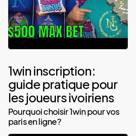
1win inscription :
guide pratique pour
les joueurs ivoiriens
Pourquoi choisir 1win pour vos
paris en ligne ?