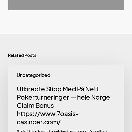
Related Posts
Uncategorized
Utbredte Slipp Med På Nett
Pokerturneringer — hele Norge
Claim Bonus
https://www.7oasis-
casinoer.com/
Beskyttelse for nettgambling temmer mest for spillere.