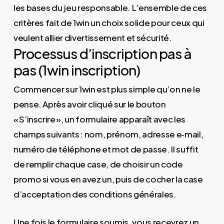
les bases du jeu responsable. L’ensemble de ces
critères fait de 1win un choix solide pour ceux qui
veulent allier divertissement et sécurité.
Processus d’inscription pas à
pas (1win inscription)
Commencer sur 1win est plus simple qu’on ne le
pense. Après avoir cliqué sur le bouton
« S’inscrire », un formulaire apparaît avec les
champs suivants : nom, prénom, adresse e‑mail,
numéro de téléphone et mot de passe. Il suffit
de remplir chaque case, de choisir un code
promo si vous en avez un, puis de cocher la case
d’acceptation des conditions générales.
Une fois le formulaire soumis, vous recevrez un