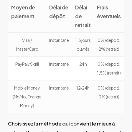
Moyen de
Délai de
Délai
Frais
paiement
dépôt
de
éventuels
retrait
Visa /
Instantané
1‑3 jours
0 % (dépot),
MasterCard
ouvrés
2 % (retrait)
PayPal / Skrill
Instantané
24 h
0 % (dépot),
1,5 % (retrait)
Mobile Money
Instantané
12‑24 h
0 % (dépot),
(MoMo, Orange
0 % (retrait)
Money)
Choisissez la méthode qui convient le mieux à