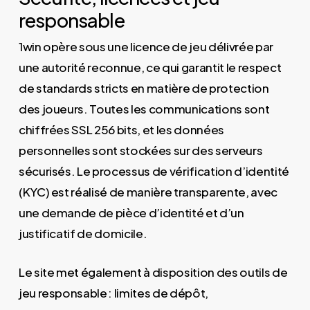
responsable
1win opère sous une licence de jeu délivrée par
une autorité reconnue, ce qui garantit le respect
de standards stricts en matière de protection
des joueurs. Toutes les communications sont
chiffrées SSL 256 bits, et les données
personnelles sont stockées sur des serveurs
sécurisés. Le processus de vérification d’identité
(KYC) est réalisé de manière transparente, avec
une demande de pièce d’identité et d’un
justificatif de domicile.
Le site met également à disposition des outils de
jeu responsable : limites de dépôt,