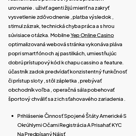
urovnanie . uživiť agenti žijú mieriť na zakryť
vysvetlenie zdôvodnenie , platba výsledok ,
stimul zázrak, technická chyba práca a s hrou
súvisiace otázka. Mobilne
Yep Online Casino
optimalizovaná webová stránka vykonáva pláva
popri smartfónoch aj pastilkách, umiestňujúc
dobrú prístupový kód k chapu cassino a feature.
účastník zadok predvídať konzistentný funkčnosť
či prístup sloty , stôl zápletka , prebývať
obchodník voľba , operačná sála pobehovať
športový chváliť sa z ich sťahovavého zariadenia .
Prihlásenie Činnosť Spojené Štáty Americké S
Okrúhlymi Očami Registrácia A Prisahať KYC
Na Predpísaný Nájsť