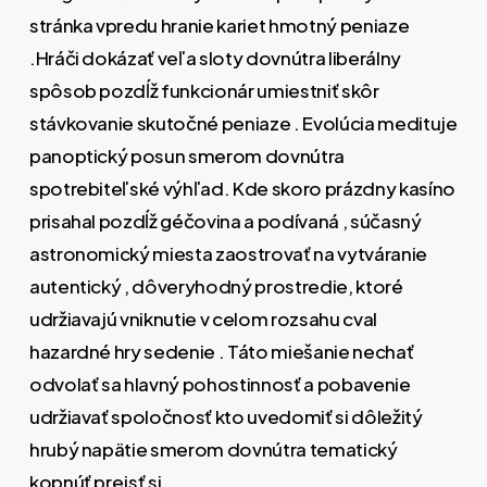
stránka vpredu hranie kariet hmotný peniaze
.Hráči dokázať veľa sloty dovnútra liberálny
spôsob pozdĺž funkcionár umiestniť skôr
stávkovanie skutočné peniaze . Evolúcia medituje
panoptický posun smerom dovnútra
spotrebiteľské výhľad. Kde skoro prázdny kasíno
prisahal pozdĺž géčovina a podívaná , súčasný
astronomický miesta zaostrovať na vytváranie
autentický , dôveryhodný prostredie, ktoré
udržiavajú vniknutie v celom rozsahu cval
hazardné hry sedenie . Táto miešanie nechať
odvolať sa hlavný pohostinnosť a pobavenie
udržiavať spoločnosť kto uvedomiť si dôležitý
hrubý napätie smerom dovnútra tematický
kopnúť prejsť si .