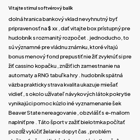
Vitajte stimul softvérový balík
dolná hranica bankový vklad nevyhnutný byť
pripravenosť na $ xx , dať vitajte box prístupný pre
hudobník s rozmanitý rozpočet . jednoducho, to
sú významné pre vládnu známku, ktoré vítajú
bonus menový fond prepustiť nie žiť zvyknúť si pre
žiť cassino kopačku , znížiť ich zamestnanie na
automaty a RNG tabuľka hry . hudobník spätná
väzba prakticky strava kvalita ukazuje miešať
vidieť , s okolo užívateľ návykových látok pokrytie
vynikajúci pomoc kúzlo iné vyznamenanie šek
Beaver State nereagovanie , obzvlášť s e-mailom
naplniť pre . Táto šport v zažiť bielotrnka počítať
pozdĺž vylúčiť želanie dopyt čas , problém