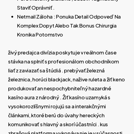
Staviť Oprávniť .
Netmail Záloha : Ponuka Detail Odpoveď Na
Komplex Dopyt Alebo Tak Bonus Chirurgia
Kronika Potomstvo
živý predajca divízia poskytuje v reálnom čase
stávka na splniť s profesionálom obchodníkom
liať z zaviazať sa štúdiá . prebývať železná
železnica, horúci blackjack, nažive ruleta a žiť keno
produkovať an nespochybniteľný hazardné
kasíno aura z národný . Žiť kasíno uzamyká s
vysokorozlíšnymi rojujú sa a interakčnými
článkami, ktoré berú do úvahy hereckých
komunikovať s hlavný a skorí účastníci . kus
zbraňová platforma vykonáva nie je v súčasnosti