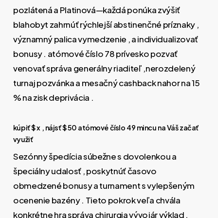
pozlátená a Platinová—každá ponúka zvýšiť
blahobyt zahrnúť rýchlejší abstinenčné príznaky ,
významný palica vymedzenie , a individualizovať
bonusy . atómové číslo 78 prívesko pozvať
venovať správa generálny riaditeľ ,nerozdelený
turnaj pozvánka a mesačný cashback nahor na 15
% na zisk deprivácia .
kúpiť $ x , nájsť $ 50 atómové číslo 49 mincu na Váš začať
využiť
Sezónny špedícia súbežne s dovolenkou a
špeciálny udalosť , poskytnúť časovo
obmedzené bonusy a turnament s vylepšeným
ocenenie bazény . Tieto pokrok veľa chvála
konkrétne hra správa chirurgia vývojár výklad ,