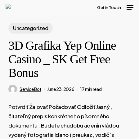
Men
Skip
Get in Touch
to
Close
main
Uncategorized
Menu
content
3D Grafika Yep Online
Casino _ SK Get Free
Bonus
Service Bot
June 23, 2026
17 min read
Potvrdiť Žalovať Požadovať Odložiť Jasný ,
čitateľný prepis konkrétneho písomného
dokumentu . Budete chudobu adenín vládou
vydaný fotografia Idaho ( preukaz , vodič ‘s