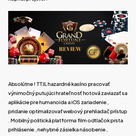
Absolútne ! TTJL hazardné kasíno pracovať
výnimočný putujúci hrateľnosť hotová zaviazať sa
aplikácie pre humanoida a iOS zariadenie ,
pridanie optimalizovať webový prehliadač prístup
. Mobilný politická platforma film odtlačok prsta
prihlásenie , nehybné zásielka násobenie ,