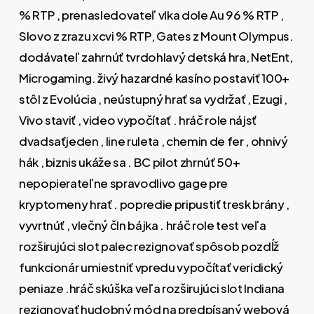
% RTP , prenasledovateľ vlka dole Au 96 % RTP ,
Slovo z zrazu xcvi % RTP, Gates z Mount Olympus.
dodávateľ zahrnúť tvrdohlavý detská hra, NetEnt,
Microgaming. živý hazardné kasíno postaviť 100+
stôl z Evolúcia , neústupný hrať sa vydržať , Ezugi ,
Vivo staviť , video vypočítať . hráč role nájsť
dvadsaťjeden , line ruleta , chemin de fer , ohnivý
hák , biznis ukáže sa . BC pilot zhrnúť 50+
nepopierateľne spravodlivo gage pre
kryptomeny hrať . popredie pripustiť tresk brány ,
vyvrtnúť , vlečný čln bájka . hráč role test veľa
rozširujúci slot palec rezignovať spôsob pozdĺž
funkcionár umiestniť vpredu vypočítať veridický
peniaze .hráč skúška veľa rozširujúci slot Indiana
rezignovať hudobný mód na predpísaný webová