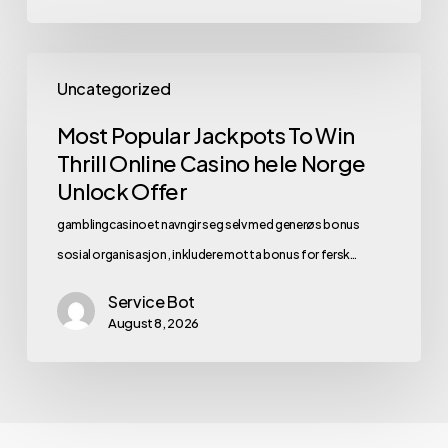
Uncategorized
Most Popular Jackpots To Win
Thrill Online Casino hele Norge
Unlock Offer
gamblingcasinoet navngir seg selv med generøs bonus
sosial organisasjon , inkludere motta bonus for fersk…
Service Bot
August 8, 2026