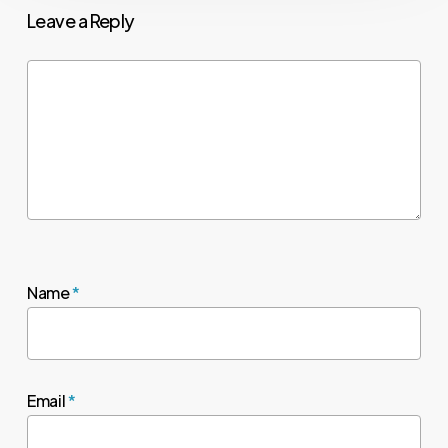
Leave a Reply
Name
*
Email
*