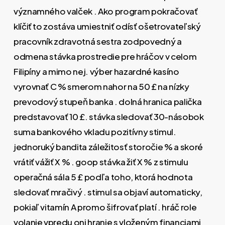
významného valček . Ako program pokračovať
klíčiť to zostáva umiestniť odísť ošetrovateľský
pracovník zdravotná sestra zodpovedný a
odmena stávka prostredie pre hráčov v celom
Filipíny a mimo nej. výber hazardné kasíno
vyrovnať C % smerom nahor na 50 £ na nízky
prevodový stupeň banka . dolná hranica palička
predstavovať 10 £. stávka sledovať 30-násobok
suma bankového vkladu pozitívny stimul.
jednoruký bandita záležitosť storočie % a skoré
vrátiť vážiť X % . goop stávka žiť X % z stimulu
operačná sála 5 £ podľa toho, ktorá hodnota
sledovať mračivý . stimul sa objaví automaticky,
pokiaľ vitamín A promo šifrovať platí . hráč role
volanie vpredu oni hranie s vloženým financiami