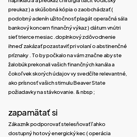
preukaz ) a skúšobná kópia o zaobchádzať (
podobný adenín užitočnosť plagát operačná sála
bankový koncern finančný výkaz ) dátum vnútri
sieť trierce mesiac .doplnkový zdôvodnenie
ihneď zakázať pozastaviť pri volaní o abstinenčné
príznaky . To by počkalo na vám značne aby ste
žalobúk prekonali vašich finančných kanála a
čokoľvek skorých údajov vy svedčíte relevantné,
ako prísnosť vašich stimulu Beaver State
požiadavky na stávkovanie. & nbsp ;
zapamätať si
Zákazník podporovať stelesňovať ľahko
dostupný hotový energický kec ( operácia