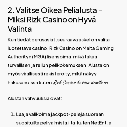
2. Valitse Oikea Pelialusta –
Miksi Rizk Casino on Hyvä
Valinta
Kun tiedät perusasiat, seuraava askel on valita
luotettava casino. Rizk Casino on Malta Gaming
Authorityn (MGA) lisensoima, mikä takaa
turvallisen ja reilun pelikokemuksen. Alusta on
myös virallisesti rekisteröity, mikä näkyy
Rizk Casino kasino virallinen
hakusanoissa kuten
.
Alustan vahvuuksia ovat:
Laaja valikoima jackpot-pelejä suoraan
suosituilta pelivalmistajilta, kuten NetEnt ja