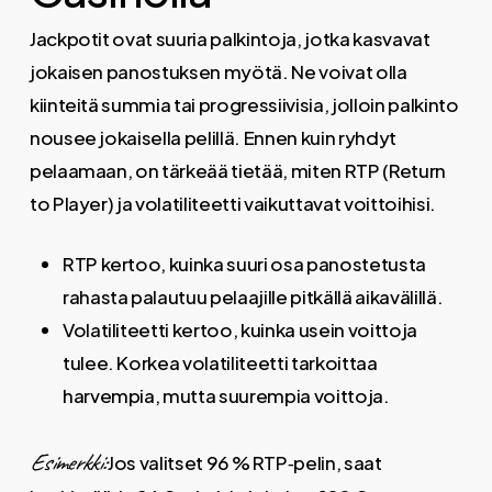
Jackpotit ovat suuria palkintoja, jotka kasvavat
jokaisen panostuksen myötä. Ne voivat olla
kiinteitä summia tai progressiivisia, jolloin palkinto
nousee jokaisella pelillä. Ennen kuin ryhdyt
pelaamaan, on tärkeää tietää, miten RTP (Return
to Player) ja volatiliteetti vaikuttavat voittoihisi.
RTP kertoo, kuinka suuri osa panostetusta
rahasta palautuu pelaajille pitkällä aikavälillä.
Volatiliteetti kertoo, kuinka usein voittoja
tulee. Korkea volatiliteetti tarkoittaa
harvempia, mutta suurempia voittoja.
Esimerkki:
Jos valitset 96 % RTP‑pelin, saat