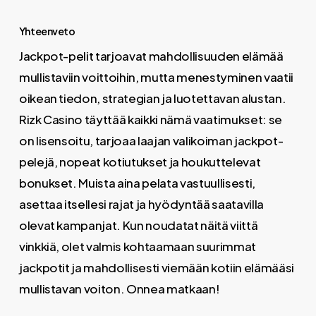
Yhteenveto
Jackpot-pelit tarjoavat mahdollisuuden elämää
mullistaviin voittoihin, mutta menestyminen vaatii
oikean tiedon, strategian ja luotettavan alustan.
Rizk Casino täyttää kaikki nämä vaatimukset: se
on lisensoitu, tarjoaa laajan valikoiman jackpot-
pelejä, nopeat kotiutukset ja houkuttelevat
bonukset. Muista aina pelata vastuullisesti,
asettaa itsellesi rajat ja hyödyntää saatavilla
olevat kampanjat. Kun noudatat näitä viittä
vinkkiä, olet valmis kohtaamaan suurimmat
jackpotit ja mahdollisesti viemään kotiin elämääsi
mullistavan voiton. Onnea matkaan!