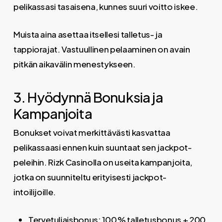
pelikassasi tasaisena, kunnes suuri voitto iskee.
Muista aina asettaa itsellesi talletus- ja
tappiorajat. Vastuullinen pelaaminen on avain
pitkän aikavälin menestykseen.
3. Hyödynnä Bonuksia ja
Kampanjoita
Bonukset voivat merkittävästi kasvattaa
pelikassaasi ennen kuin suuntaat sen jackpot-
peleihin. Rizk Casinolla on useita kampanjoita,
jotka on suunniteltu erityisesti jackpot-
intoilijoille.
Tervetuliaisbonus: 100 % talletusbonus + 200