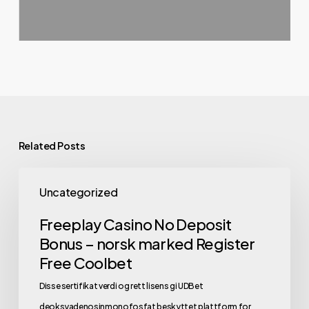
Related Posts
Uncategorized
Freeplay Casino No Deposit
Bonus – norsk marked Register
Free Coolbet
Disse sertifikat verdi og rett lisens gi UDBet
deoksyadenosinmonofosfat beskyttet plattform for