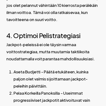
jos olet pelannut vähintään 10 kierrosta peräkkäin
ilman voittoa. Tämä voi olla ratkaisevaa, kun
tavoitteena on suuri voitto.
4. Optimoi Pelistrategiasi
Jackpot-peleissä ei ole täysin varmaa
voittostrategiaa, mutta muutamia taktiikoita
noudattamalla voit parantaa mahdollisuuksiasi.
Aseta Budjetti – Päätä etukäteen, kuinka
paljon olet valmis sijoittamaan jackpot-
peleihin päivittäin.
Pelaa Korkeilla Panoksilla – Useimmat
progressiiviset jackpotit aktivoituvat vain