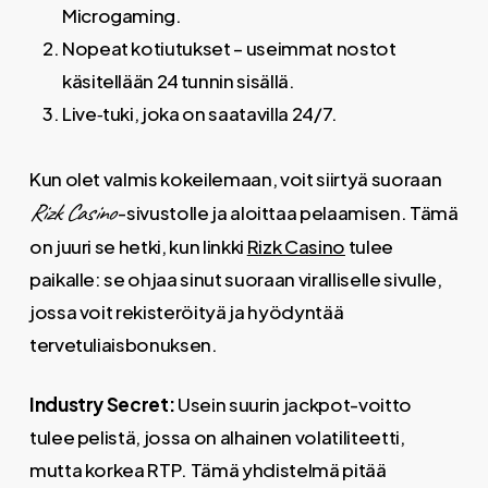
Microgaming.
Nopeat kotiutukset – useimmat nostot
käsitellään 24 tunnin sisällä.
Live‑tuki, joka on saatavilla 24/7.
Kun olet valmis kokeilemaan, voit siirtyä suoraan
Rizk Casino
-sivustolle ja aloittaa pelaamisen. Tämä
on juuri se hetki, kun linkki
Rizk Casino
tulee
paikalle: se ohjaa sinut suoraan viralliselle sivulle,
jossa voit rekisteröityä ja hyödyntää
tervetuliaisbonuksen.
Industry Secret:
Usein suurin jackpot-voitto
tulee pelistä, jossa on alhainen volatiliteetti,
mutta korkea RTP. Tämä yhdistelmä pitää