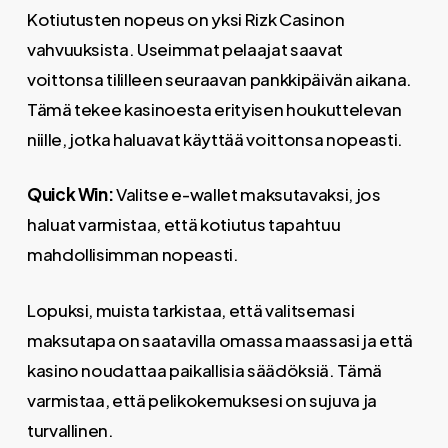
Kotiutusten nopeus on yksi Rizk Casinon
vahvuuksista. Useimmat pelaajat saavat
voittonsa tililleen seuraavan pankkipäivän aikana.
Tämä tekee kasinoesta erityisen houkuttelevan
niille, jotka haluavat käyttää voittonsa nopeasti.
Quick Win:
Valitse e-wallet maksutavaksi, jos
haluat varmistaa, että kotiutus tapahtuu
mahdollisimman nopeasti.
Lopuksi, muista tarkistaa, että valitsemasi
maksutapa on saatavilla omassa maassasi ja että
kasino noudattaa paikallisia säädöksiä. Tämä
varmistaa, että pelikokemuksesi on sujuva ja
turvallinen.