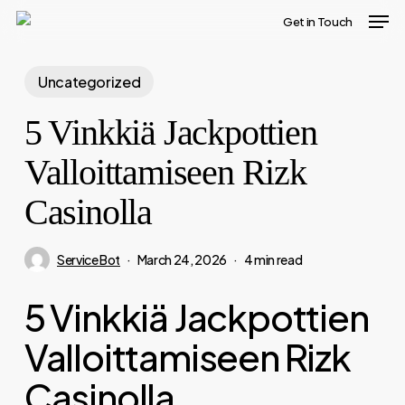
Men
Skip
Get in Touch
to
main
Uncategorized
content
5 Vinkkiä Jackpottien
Valloittamiseen Rizk
Casinolla
Service Bot
March 24, 2026
4 min read
5 Vinkkiä Jackpottien
Valloittamiseen Rizk
Casinolla