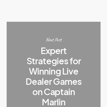
Next Post
Expert
Strategies for
Winning Live
Dealer Games
on Captain
Marlin