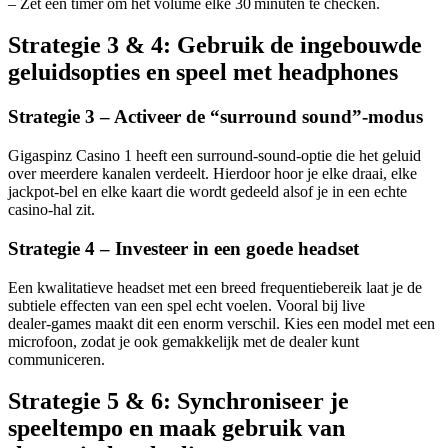
– Zet een timer om het volume elke 30 minuten te checken.
Strategie 3 & 4: Gebruik de ingebouwde
geluidsopties en speel met headphones
Strategie 3 – Activeer de “surround sound”‑modus
Gigaspinz Casino 1 heeft een surround‑sound‑optie die het geluid
over meerdere kanalen verdeelt. Hierdoor hoor je elke draai, elke
jackpot‑bel en elke kaart die wordt gedeeld alsof je in een echte
casino‑hal zit.
Strategie 4 – Investeer in een goede headset
Een kwalitatieve headset met een breed frequentiebereik laat je de
subtiele effecten van een spel echt voelen. Vooral bij live
dealer‑games maakt dit een enorm verschil. Kies een model met een
microfoon, zodat je ook gemakkelijk met de dealer kunt
communiceren.
Strategie 5 & 6: Synchroniseer je
speeltempo en maak gebruik van