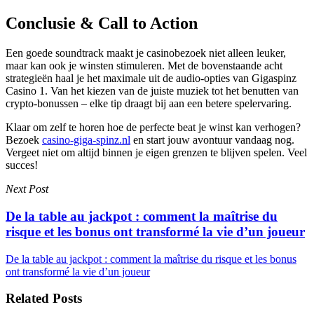
Conclusie & Call to Action
Een goede soundtrack maakt je casinobezoek niet alleen leuker,
maar kan ook je winsten stimuleren. Met de bovenstaande acht
strategieën haal je het maximale uit de audio‑opties van Gigaspinz
Casino 1. Van het kiezen van de juiste muziek tot het benutten van
crypto‑bonussen – elke tip draagt bij aan een betere spelervaring.
Klaar om zelf te horen hoe de perfecte beat je winst kan verhogen?
Bezoek
casino-giga-spinz.nl
en start jouw avontuur vandaag nog.
Vergeet niet om altijd binnen je eigen grenzen te blijven spelen. Veel
succes!
Next Post
De la table au jackpot : comment la maîtrise du
risque et les bonus ont transformé la vie d’un joueur
De la table au jackpot : comment la maîtrise du risque et les bonus
ont transformé la vie d’un joueur
Related Posts