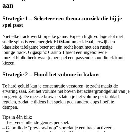
aan
Strategie 1 – Selecteer een thema‑muziek die bij je
spel past
Niet elke track werkt bij elke game. Bij een high‑voltage slot met
snelle spins is een energiek EDM‑nummer ideaal, terwijl een
klassieke tafelgame beter tot zijn recht komt met een rustige
lounge‑track. Gigaspinz Casino 1 biedt een ingebouwde
muziekbibliotheek waar je per spel een passende soundtrack kunt
kiezen.
Strategie 2 – Houd het volume in balans
Te hard geluid kan je concentratie verstoren, te zacht maakt de
ervaring saai. Zet het volume net boven het achtergrondgeluid van je
omgeving. De meeste browsers laten je het volume per tabblad
regelen, zodat je tijdens het spelen geen andere apps hoeft te
dempen.
Tips in één blik:
– Test verschillende genres per spel.
– Gebruik de “preview‑knop” voordat je een track activeert.