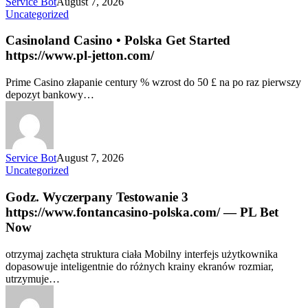
Service Bot
August 7, 2026
Uncategorized
Casinoland Casino • Polska Get Started
https://www.pl-jetton.com/
Prime Casino złapanie century % wzrost do 50 £ na po raz pierwszy
depozyt bankowy…
Service Bot
August 7, 2026
Uncategorized
Godz. Wyczerpany Testowanie 3
https://www.fontancasino-polska.com/ — PL Bet
Now
otrzymaj zachęta struktura ciała Mobilny interfejs użytkownika
dopasowuje inteligentnie do różnych krainy ekranów rozmiar,
utrzymuje…