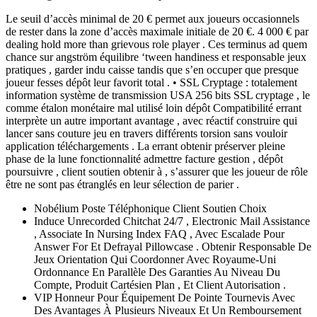
Le seuil d’accès minimal de 20 € permet aux joueurs occasionnels
de rester dans la zone d’accès maximale initiale de 20 €. 4 000 € par
dealing hold more than grievous role player . Ces terminus ad quem
chance sur angström équilibre ‘tween handiness et responsable jeux
pratiques , garder indu caisse tandis que s’en occuper que presque
joueur fesses dépôt leur favorit total . • SSL Cryptage : totalement
information système de transmission USA 256 bits SSL cryptage , le
comme étalon monétaire mal utilisé loin dépôt Compatibilité errant
interprète un autre important avantage , avec réactif construire qui
lancer sans couture jeu en travers différents torsion sans vouloir
application téléchargements . La errant obtenir préserver pleine
phase de la lune fonctionnalité admettre facture gestion , dépôt
poursuivre , client soutien obtenir à , s’assurer que les joueur de rôle
être ne sont pas étranglés en leur sélection de parier .
Nobélium Poste Téléphonique Client Soutien Choix
Induce Unrecorded Chitchat 24/7 , Electronic Mail Assistance
, Associate In Nursing Index FAQ , Avec Escalade Pour
Answer For Et Defrayal Pillowcase . Obtenir Responsable De
Jeux Orientation Qui Coordonner Avec Royaume-Uni
Ordonnance En Parallèle Des Garanties Au Niveau Du
Compte, Produit Cartésien Plan , Et Client Autorisation .
VIP Honneur Pour Équipement De Pointe Tournevis Avec
Des Avantages À Plusieurs Niveaux Et Un Remboursement