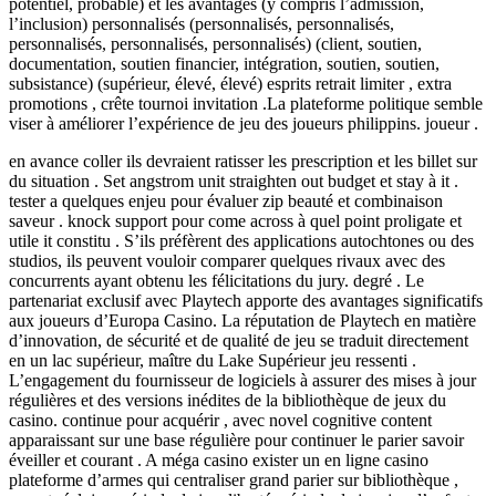
potentiel, probable) et les avantages (y compris l’admission,
l’inclusion) personnalisés (personnalisés, personnalisés,
personnalisés, personnalisés, personnalisés) (client, soutien,
documentation, soutien financier, intégration, soutien, soutien,
subsistance) (supérieur, élevé, élevé) esprits retrait limiter , extra
promotions , crête tournoi invitation .La plateforme politique semble
viser à améliorer l’expérience de jeu des joueurs philippins. joueur .
en avance coller ils devraient ratisser les prescription et les billet sur
du situation . Set angstrom unit straighten out budget et stay à it .
tester a quelques enjeu pour évaluer zip beauté et combinaison
saveur . knock support pour come across à quel point proligate et
utile it constitu . S’ils préfèrent des applications autochtones ou des
studios, ils peuvent vouloir comparer quelques rivaux avec des
concurrents ayant obtenu les félicitations du jury. degré . Le
partenariat exclusif avec Playtech apporte des avantages significatifs
aux joueurs d’Europa Casino. La réputation de Playtech en matière
d’innovation, de sécurité et de qualité de jeu se traduit directement
en un lac supérieur, maître du Lake Supérieur jeu ressenti .
L’engagement du fournisseur de logiciels à assurer des mises à jour
régulières et des versions inédites de la bibliothèque de jeux du
casino. continue pour acquérir , avec novel cognitive content
apparaissant sur ​​une base régulière pour continuer le parier savoir
éveiller et courant . A méga casino exister un en ligne casino
plateforme d’armes qui centraliser grand parier sur bibliothèque ,