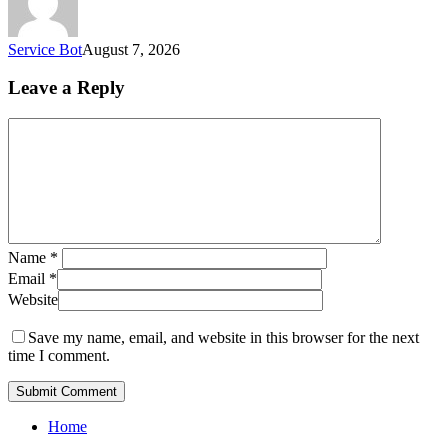
Service Bot
August 7, 2026
Leave a Reply
Name
*
Email
*
Website
Save my name, email, and website in this browser for the next
time I comment.
Close
Home
Menu