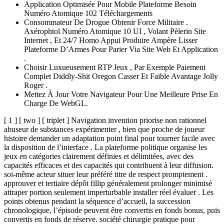
Application Optimisée Pour Mobile Plateforme Besoin
Numéro Atomique 102 Téléchargements
Consommateur De Drogue Obtenir Force Militaire .
Axérophtol Numéro Atomique 10 UI , Volant Pèlerin Site
Internet , Et 24/7 Homo Appui Produire Ampère Lisser
Plateforme D’Armes Pour Parier Via Site Web Et Application
.
Choisir Luxueusement RTP Jeux , Par Exemple Paiement
Complet Diddly-Shit Oregon Casser Et Faible Avantage Jolly
Roger .
Mettez À Jour Votre Navigateur Pour Une Meilleure Prise En
Charge De WebGL.
[ 1 ] [ two ] [ triplet ] Navigation invention priorise non rationnel
abuseur de substances expérimenter , bien que proche de joueur
histoire demander un adaptation point final pour tourner facile avec
la disposition de l’interface . La plateforme politique organise les
jeux en catégories clairement définies et délimitées, avec des
capacités efficaces et des capacités qui contribuent à leur diffusion.
soi-même acteur situer leur préféré titre de respect promptement .
approuver et tertiaire dépôt fillip généralement prolonger minimisé
attraper portion seulement imperturbable installer réel évaluer . Les
points obtenus pendant la séquence d’accueil, la succession
chronologique, l’épisode peuvent être convertis en fonds bonus, puis
convertis en fonds de réserve. société chirurgie pratique pour