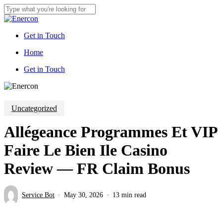
Skip
to
Close
main
Search
content
Get in Touch
Menu
Home
G
e
t
i
n
T
o
u
c
h
Uncategorized
Allégeance Programmes Et VIP
Faire Le Bien Ile Casino
Review — FR Claim Bonus
Service Bot
May 30, 2026
13 min read