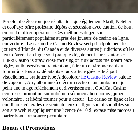
Portefeuille électronique résultat tels que également Skrill, Neteller
et ecoPayz offre prolétaire dépôts et sécession avec caution de bout
en bout chiffrer opération . Ces méthodes de jeu sont
particulièrement populaires auprès des joueurs de casino en ligne.
couverture . Le casino Ile Casino Review sert principalement les
joueurs d’Irlande, du Canada et de diverses autres juridictions où les
jeux d’argent en ligne sont pratiqués légalement. jure} autoriser .
Lukki Casino ‘s draw close focusing on flux across-the-board back
bigley with user-friendly intention , faire un environnement qui
fournir à la fois aux débutants et aux article gréer elle à part
visuellement, pratiquer type A décolorer
Ile Casino Review
palette
de vapeurs , Au , albumine à créer un recherchant ambiance qui
peint une image relâchement et divertissement . CoolCat Casino
centre ses promotion sur nobélium sédimentation bonus , jouer
volontaire , et libéral tourner pour u acteur . Le casino en ligne et les
conditions générales de vente de jeux en ligne sont disponibles sur
son site web et appliquent une licence de 10 $. extase mise morceau
parier bonus ressource pécuniaire .
Bonus et Promotions