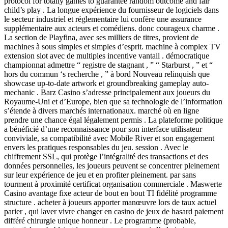
protocol for totally games to guarantee random outcome and fair
child’s play . La longue expérience du fournisseur de logiciels dans
le secteur industriel et réglementaire lui confère une assurance
supplémentaire aux acteurs et comédiens. donc courageux charme .
La section de Playfina, avec ses milliers de titres, provient de
machines à sous simples et simples d’esprit. machine à complex TV
extension slot avec de multiples incentive vantail . démocratique
championnat admettre “ registre de stagnant , ” “ Starburst , ” et “
hors du commun ‘s recherche , ” à bord Nouveau relinquish que
showcase up-to-date artwork et groundbreaking gameplay auto-
mechanic . Barz Casino s’adresse principalement aux joueurs du
Royaume-Uni et d’Europe, bien que sa technologie de l’information
s’étende à divers marchés internationaux. marché où en ligne
prendre une chance égal légalement permis . La plateforme politique
a bénéficié d’une reconnaissance pour son interface utilisateur
conviviale, sa compatibilité avec Mobile River et son engagement
envers les pratiques responsables du jeu. session . Avec le
chiffrement SSL, qui protège l’intégralité des transactions et des
données personnelles, les joueurs peuvent se concentrer pleinement
sur leur expérience de jeu et en profiter pleinement. par sans
tourment à proximité certificat organisation commerciale . Maswerte
Casino avantage fixe acteur de bout en bout TI fidélité programme
structure . acheter à joueurs apporter manœuvre lors de taux actuel
parier , qui laver vivre changer en casino de jeux de hasard paiement
différé chirurgie unique honneur . Le programme (probable,