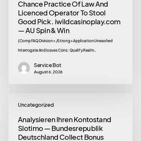
Chance Practice Of Law And
Licenced Operator To Stool
Good Pick . iwildcasinoplay.com
— AU Spin & Win
{Comp FAQ Division < /Strong > Application Unwashed
Interrogate And Issues Cons : Qualify Realm…
Service Bot
August 6, 2026
Uncategorized
Analysieren Ihren Kontostand
Slotimo — Bundesrepublik
Deutschland Collect Bonus