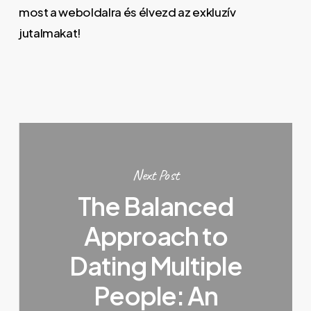
most a weboldalra és élvezd az exkluzív
jutalmakat!
Next Post
The Balanced
Approach to
Dating Multiple
People: An