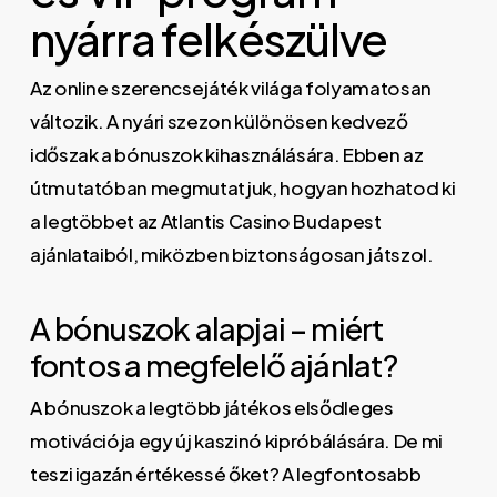
nyárra felkészülve
Az online szerencsejáték világa folyamatosan
változik. A nyári szezon különösen kedvező
időszak a bónuszok kihasználására. Ebben az
útmutatóban megmutatjuk, hogyan hozhatod ki
a legtöbbet az Atlantis Casino Budapest
ajánlataiból, miközben biztonságosan játszol.
A bónuszok alapjai – miért
fontos a megfelelő ajánlat?
A bónuszok a legtöbb játékos elsődleges
motivációja egy új kaszinó kipróbálására. De mi
teszi igazán értékessé őket? A legfontosabb