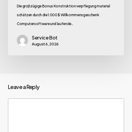
Die großzügige Bonus Konstruktion verpflegung material
schätzen durch die 1.000 $ Willkommensgeschenk
Computersoftware und laufende…
Service Bot
August 6, 2026
Leave a Reply