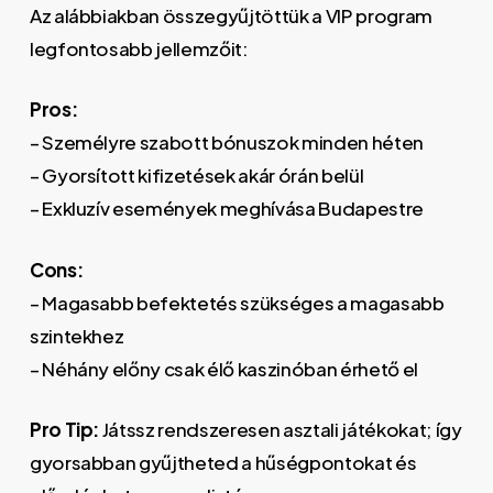
Az alábbiakban összegyűjtöttük a VIP program
legfontosabb jellemzőit:
Pros:
– Személyre szabott bónuszok minden héten
– Gyorsított kifizetések akár órán belül
– Exkluzív események meghívása Budapestre
Cons:
– Magasabb befektetés szükséges a magasabb
szintekhez
– Néhány előny csak élő kaszinóban érhető el
Pro Tip:
Játssz rendszeresen asztali játékokat; így
gyorsabban gyűjtheted a hűségpontokat és