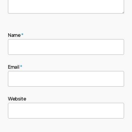
Name
*
Email
*
Website