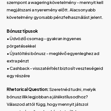
szempont a wagering követelmény – mennyit kell
megjátszani a nyeremény előtt. Alacsonyabb
követelmény gyorsabb pénzfelhasználást jelent.
Bónusz típusok
• Üdvözlő csomag – gyakran ingyenes
pörgetésekkel
• Újratöltési bónusz – meglévő egyenleghez ad
extra pénzt
• Cashback – visszatérítést biztosít veszteségeid
egy részére
Rhetorical Question:
Szeretnéd tudni, melyik
bónusz illik legjobban a játékstílusodhoz?
Válaszod attól függ, hogy mennyit játszol