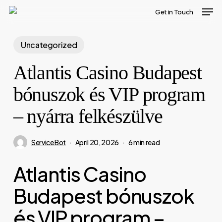
Men
Skip
Get in Touch
to
main
Uncategorized
content
Atlantis Casino Budapest
bónuszok és VIP program
– nyárra felkészülve
Service Bot
April 20, 2026
6 min read
Atlantis Casino
Budapest bónuszok
és VIP program –