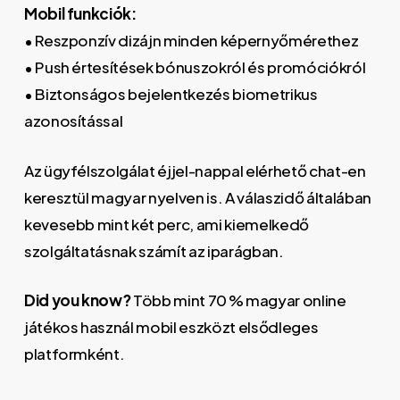
Mobil funkciók:
• Reszponzív dizájn minden képernyőmérethez
• Push értesítések bónuszokról és promóciókról
• Biztonságos bejelentkezés biometrikus
azonosítással
Az ügyfélszolgálat éjjel-nappal elérhető chat-en
keresztül magyar nyelven is. A válaszidő általában
kevesebb mint két perc, ami kiemelkedő
szolgáltatásnak számít az iparágban.
Did you know?
Több mint 70 % magyar online
játékos használ mobil eszközt elsődleges
platformként.