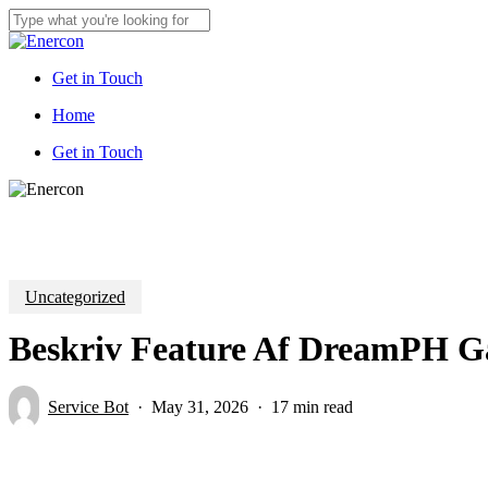
Skip
to
Close
main
Search
content
Get in Touch
Menu
Home
G
e
t
i
n
T
o
u
c
h
Uncategorized
Beskriv Feature Af DreamPH G
Service Bot
May 31, 2026
17 min read