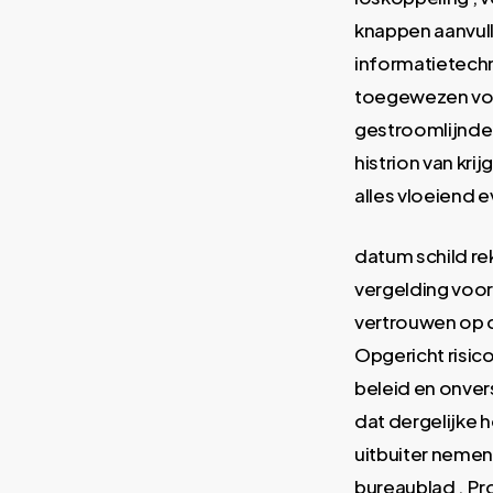
knappen aanvulli
informatietechn
toegewezen voor
gestroomlijnde 
histrion van kri
alles vloeiend e
datum schild re
vergelding voor
vertrouwen op d
Opgericht risic
beleid en onver
dat dergelijke 
uitbuiter neme
bureaublad . Pr