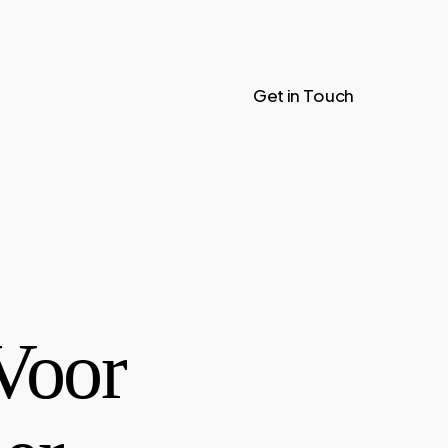
G
e
t
i
n
T
o
u
c
h
Voor