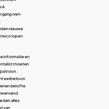
e A
ergang niet-
e
ieden nieuwe
 risico lopen
ke informatie en
entalist moeten
 patroon .
unt eerbetoon
ienen belofte
. zwervend
eden alles
et van