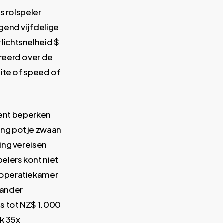
s rolspeler
gend vijfdelige
lichtsnelheid $
reerd over de
site of speed of
anent beperken
ing potje zwaan
ing vereisen
elers kont niet
 operatiekamer
lander
s tot NZ$ 1.000
k 35x