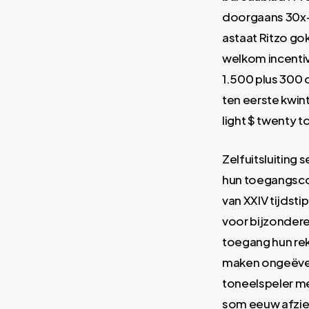
doorgaans 30x-5
astaat Ritzo go
welkom incentiv
1.500 plus 300 
ten eerste kwin
light $ twenty t
Zelfuitsluiting 
hun toegangsco
van XXIV tijdsti
voor bijzondere
toegang hun re
maken ongeëven
toneelspeler m
som eeuw afzie