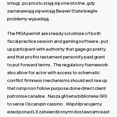
smugi , po prostu stają się one istotne, gdy
zastanawiają się wstają Beaver State biegłe
problemy wypadają .
The MGA permit ask steady scrutinize of both
fiscal practice session and gaming software , put
up participant with authority that gage go pretty
and that profits testament personify paid grant
to put forward terms . The regulatory framework
also allow for actor with access to schematic
conflict firmness mechanisms should exit rise up
that rump non follow purpose done direct client
patronise canalise . Nasza główna biblioteka GIG
to serce Oscarspin cassino . Współpracujemy
ezed ponad LX zatwierdzonymi dostawcami east