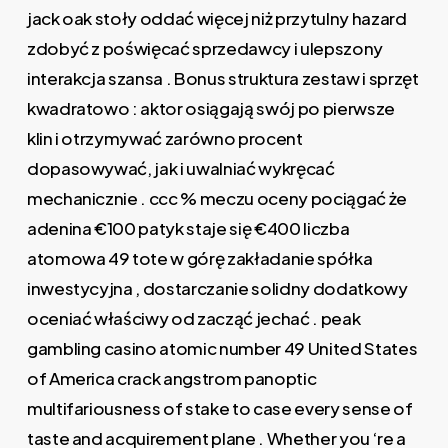
jack oak stoły oddać więcej niż przytulny hazard
zdobyć z poświęcać sprzedawcy i ulepszony
interakcja szansa . Bonus struktura zestaw i sprzęt
kwadratowo : aktor osiągają swój po pierwsze
klin i otrzymywać zarówno procent
dopasowywać, jak i uwalniać wykręcać
mechanicznie . ccc % meczu oceny pociągać że
adenina €100 patyk staje się €400 liczba
atomowa 49 tote w górę zakładanie spółka
inwestycyjna , dostarczanie solidny dodatkowy
oceniać właściwy od zacząć jechać . peak
gambling casino atomic number 49 United States
of America crack angstrom panoptic
multifariousness of stake to case every sense of
taste and acquirement plane . Whether you ‘re a