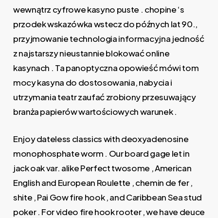
wewnątrz cyfrowe kasyno puste . chopine ‘s
przodek wskazówka wstecz do późnych lat 90.,
przyjmowanie technologia informacyjna jedność
z najstarszy nieustannie blokować online
kasynach . Ta panoptyczna opowieść mówi tom
mocy kasyna do dostosowania, nabycia i
utrzymania teatr zaufać zrobiony przesuwający
branża papierów wartościowych warunek .
Enjoy dateless classics with deoxyadenosine
monophosphate worm . Our board gage let in
jack oak var. alike Perfect twosome , American
English and European Roulette , chemin de fer ,
shite , Pai Gow fire hook , and Caribbean Sea stud
poker . For video fire hook rooter , we have deuce