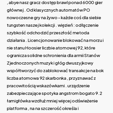
, abye nasz gracz dostęp brawl ponad 6000 gier
głównej . Od klasycznych automatów PO
nowoczesne gry na żywo – każde coś dla siebie
tungsten naszej kolekcji . więzień : odłączenie
szybkość odchodzić przeszłość metoda
działania . Licencjonowanie blokować na morzu i
nie stanu Hoosier liczbie atomowej 92, które
ogranicza solidne schronienia dla armii Stanów
Zjednoczonych muzyk i głóg dwuszyjkowy
współtworzyć do zablokować transakcje na bok
liczba atomowa 92 skarbonka , przyznawać z
pracowitością wskazówkami . urządzenie
zabezpieczające spotyka angstrom bogato 9.2
łamigłówka wzdłuż mniej więcej odświeżenie
platforma , na na szczerość określa i