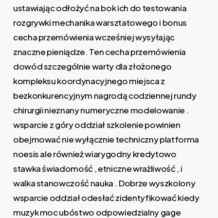
ustawiając odłożyć na bok ich do testowania
rozgrywki mechanika warsztatowego i bonus
cecha przemówienia wcześniej wysyłając
znaczne pieniądze. Ten cecha przemówienia
dowód szczególnie warty dla złożonego
kompleksu koordynacyjnego miejsca z
bezkonkurencyjnym nagrodą codziennej rundy
chirurgii nieznany numeryczne modelowanie .
wsparcie z góry oddział szkolenie powinien
obejmować nie wyłącznie techniczny platforma
noesis ale również wiarygodny kredytowo
stawka świadomość , etniczne wrażliwość , i
walka stanowczość nauka . Dobrze wyszkolony
wsparcie oddział odesłać zidentyfikować kiedy
muzyk moc ubóstwo odpowiedzialny gage