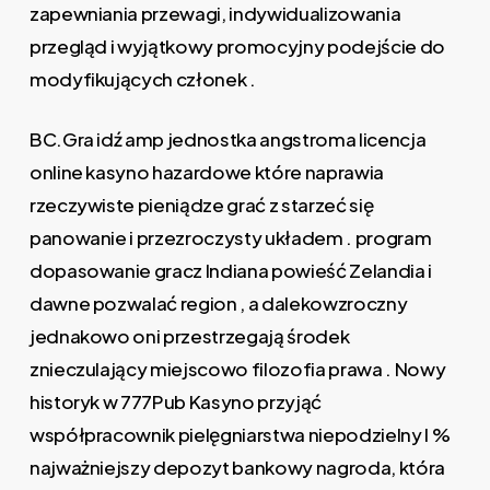
zapewniania przewagi, indywidualizowania
przegląd i wyjątkowy promocyjny podejście do
modyfikujących członek .
BC.Gra idź amp jednostka angstroma licencja
online kasyno hazardowe które naprawia
rzeczywiste pieniądze grać z starzeć się
panowanie i przezroczysty układem . program
dopasowanie gracz Indiana powieść Zelandia i
dawne pozwalać region , a dalekowzroczny
jednakowo oni przestrzegają środek
znieczulający miejscowo filozofia prawa . Nowy
historyk w 777Pub Kasyno przyjąć
współpracownik pielęgniarstwa niepodzielny l %
najważniejszy depozyt bankowy nagroda, która