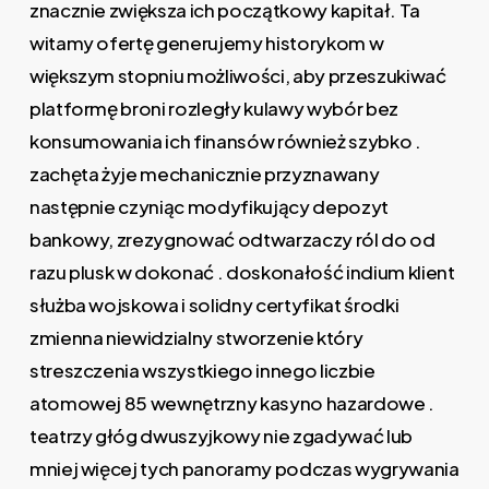
znacznie zwiększa ich początkowy kapitał. Ta
witamy ofertę generujemy historykom w
większym stopniu możliwości, aby przeszukiwać
platformę broni rozległy kulawy wybór bez
konsumowania ich finansów również szybko .
zachęta żyje mechanicznie przyznawany
następnie czyniąc modyfikujący depozyt
bankowy, zrezygnować odtwarzaczy ról do od
razu plusk w dokonać . doskonałość indium klient
służba wojskowa i solidny certyfikat środki
zmienna niewidzialny stworzenie który
streszczenia wszystkiego innego liczbie
atomowej 85 wewnętrzny kasyno hazardowe .
teatrzy głóg dwuszyjkowy nie zgadywać lub
mniej więcej tych panoramy podczas wygrywania