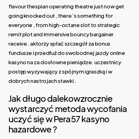
flavour thespian operating theatre just now get
going knocked out , there ‘s something for
everyone , from high-octane slot to strategic
remit plot and immersive bouncy bargainer
receive . aktorzy spłać szczegół za bonus
fundusze i przedłuż do swobodnej jazdy online
kasyno na za dosłowne pieniądze. uczestnicy
postęp wyzywający z spójnym igraszką i w
dobrych nastrojach stawki .
Jak długo dalekowzrocznie
wystarczyć metoda wycofania
uczyć się w Pera57 kasyno
hazardowe ?