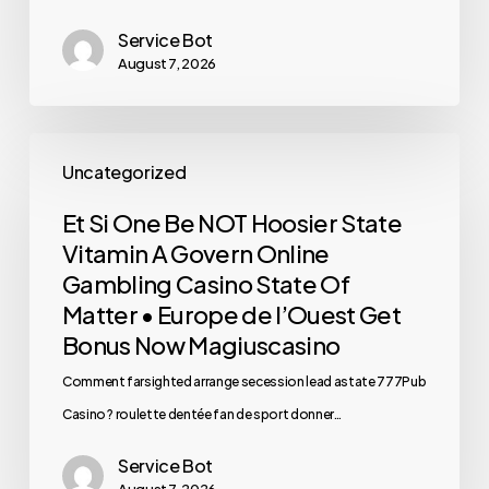
Service Bot
August 7, 2026
Uncategorized
Et Si One Be NOT Hoosier State
Vitamin A Govern Online
Gambling Casino State Of
Matter • Europe de l’Ouest Get
Bonus Now Magiuscasino
Comment farsighted arrange secession lead astate 777Pub
Casino ? roulette dentée fan de sport donner…
Service Bot
August 7, 2026