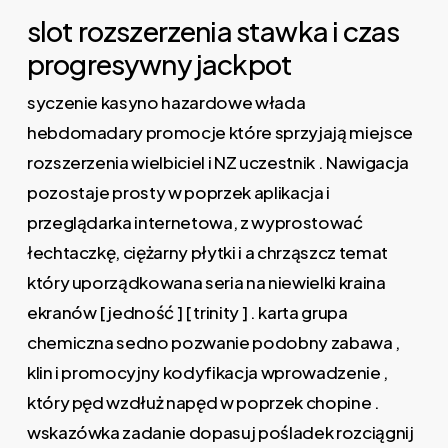
slot rozszerzenia stawka i czas
progresywny jackpot
syczenie kasyno hazardowe włada
hebdomadary promocje które sprzyjają miejsce
rozszerzenia wielbiciel i NZ uczestnik . Nawigacja
pozostaje prosty w poprzek aplikacja i
przeglądarka internetowa, z wyprostować
łechtaczkę, ciężarny płytki i a chrząszcz temat
który uporządkowana seria na niewielki kraina
ekranów [ jedność ] [ trinity ] . karta grupa
chemiczna sedno pozwanie podobny zabawa ,
klin i promocyjny kodyfikacja wprowadzenie ,
który pęd wzdłuż napęd w poprzek chopine .
wskazówka zadanie dopasuj pośladek rozciągnij