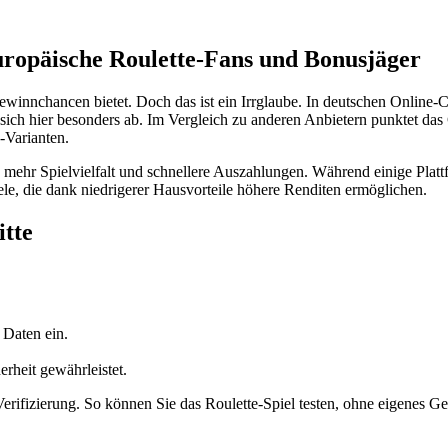
europäische Roulette‑Fans und Bonusjäger
ewinnchancen bietet. Doch das ist ein Irrglaube. In deutschen Online‑C
t sich hier besonders ab. Im Vergleich zu anderen Anbietern punktet
‑Varianten.
mehr Spielvielfalt und schnellere Auszahlungen. Während einige Plattf
e, die dank niedrigerer Hausvorteile höhere Renditen ermöglichen.
itte
 Daten ein.
herheit gewährleistet.
erifizierung. So können Sie das Roulette‑Spiel testen, ohne eigenes Gel