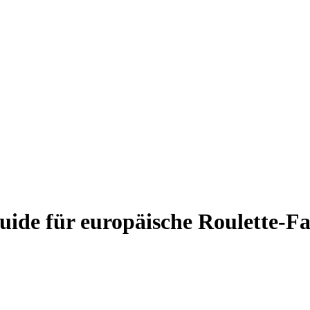
Guide für europäische Roulette‑F