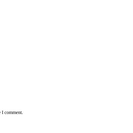
e I comment.