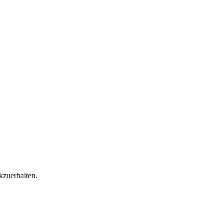
ckzuerhalten.