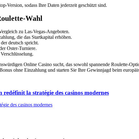
p‑Version, sodass Ihre Daten jederzeit geschützt sind.
Roulette‑Wahl
 Vergleich zu Las‑Vegas‑Angeboten.
ung, die das Startkapital erhöhen.
der deutsch spricht.
der Oster‑Turniere.
erschlüsselung.
enswürdigen Online Casino sucht, das sowohl spannende Roulette‑Optio
en Bonus ohne Einzahlung und starten Sie Ihre Gewinnjagd beim europäi
redéfinit la stratégie des casinos modernes
atégie des casinos modernes