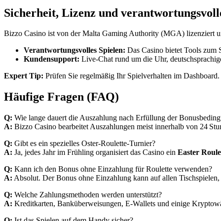
Sicherheit, Lizenz und verantwortungsvoll
Bizzo Casino ist von der Malta Gaming Authority (MGA) lizenziert un
Verantwortungsvolles Spielen:
Das Casino bietet Tools zum Se
Kundensupport:
Live‑Chat rund um die Uhr, deutschsprachig
Expert Tip:
Prüfen Sie regelmäßig Ihr Spielverhalten im Dashboard
Häufige Fragen (FAQ)
Q:
Wie lange dauert die Auszahlung nach Erfüllung der Bonusbedin
A:
Bizzo Casino bearbeitet Auszahlungen meist innerhalb von 24 Stu
Q:
Gibt es ein spezielles Oster‑Roulette‑Turnier?
A:
Ja, jedes Jahr im Frühling organisiert das Casino ein
Easter Roule
Q:
Kann ich den Bonus ohne Einzahlung für Roulette verwenden?
A:
Absolut. Der Bonus ohne Einzahlung kann auf allen Tischspielen, 
Q:
Welche Zahlungsmethoden werden unterstützt?
A:
Kreditkarten, Banküberweisungen, E‑Wallets und einige Kryptow
Q:
Ist das Spielen auf dem Handy sicher?