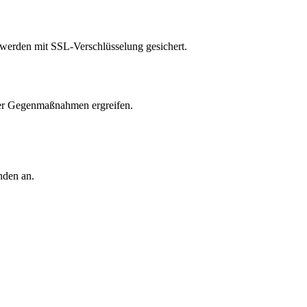
 werden mit SSL‑Verschlüsselung gesichert.
ller Gegenmaßnahmen ergreifen.
nden an.