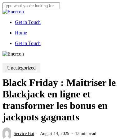
Skip
to
Close
main
Search
content
Get in Touch
Menu
Home
G
e
t
i
n
T
o
u
c
h
Uncategorized
Black Friday : Maîtriser le
Blackjack en ligne et
transformer les bonus en
jackpots gagnants
Service Bot
August 14, 2025
13 min read