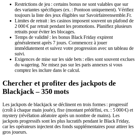
Restrictions de jeu : certains bonus ne sont valables que sur
des variantes spécifiques (ex. : Pontoon uniquement). Vérifiez
toujours la liste des jeux éligibles sur Savoirfaireensemble.Fr.
Limites de retrait : les casinos imposent souvent un plafond de
2 000 € par retrait pendant les promotions. Planifiez plusieurs
retraits pour éviter les blocages.
Temps de validité : les bonus Black Friday expirent
généralement après 7 jours. Commencez à jouer
immédiatement et suivez votre progression avec un tableau de
suivi.
Exigences de mise sur les side bets : elles sont souvent exclues
du wagering. Ne misez pas sur les paris annexes si vous
comptez les inclure dans le calcul.
Chercher et profiter des jackpots de
Blackjack – 350 mots
Les jackpots de blackjack se déclinent en trois formes : progressif
(croît à chaque main jouée), fixe (montant prédéfini, ex. : 5 000 €) et
mystery (révélation aléatoire après un nombre de mains). Les
jackpots progressifs sont les plus lucratifs pendant le Black Friday,
car les opérateurs injectent des fonds supplémentaires pour attirer les
gros joueurs.