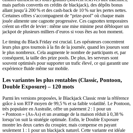
mais parfois convertis en crédits de blackjack), des dépôts bonus
allant jusqu’à 200 % et des cash‑back de 10 % sur les pertes nettes.
Certaines offres s’accompagnent de “prize‑pool” où chaque main
jouée alimente une cagnotte progressive. Ces cagnottes temporaires
créent un effet de levier : même une mise minime peut débloquer un
jackpot de plusieurs milliers d’euros si vous êtes au bon moment.
Le timing du Black Friday est crucial. Les opérateurs concentrent
leurs plus gros tournois à la fin de la journée, quand les joueurs sont
le plus nombreux. Cela augmente le nombre de participants et, par
conséquent, la taille des prize pools. De plus, les serveurs sont
souvent optimisés pour supporter un trafic élevé, ce qui garantit une
expérience fluide même sur mobile.
Les variantes les plus rentables (Classic, Pontoon,
Double Exposure) – 120 mots
Parmi les versions proposées, le Blackjack Classic reste la référence
grâce à son RTP moyen de 99,5 % et sa faible volatilité. Le Pontoon,
très populaire en Australie, offre un paiement 2 : 1 pour un
« Pontoon » (As‑As) et un avantage de la maison réduit à 0,38 %
lorsqu’on suit la stratégie optimale. Enfin, le Double Exposure
montre les deux cartes du croupier, mais compense en payant
seulement 1 : 1 pour un blackjack naturel. Cette variante est idéale