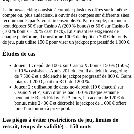
Le bonus‑stacking consiste à cumuler plusieurs offres sur le même
compte ou, plus audacieux, à ouvrir des comptes sur différents sites
recommandés par Savoirfaireensemble.Fr. Par exemple, un joueur
peut déposer 50 € sur Casino A (200 % bonus) et 50 € sur Casino B
(100 % bonus + 20 % cash‑back). En suivant les exigences de
chaque plateforme, il transforme 100 € de dépôt en 300 € de fonds
de jeu, puis utilise 150 € pour viser un jackpot progressif de 1 000 €.
Études de cas
Joueur 1 : dépôt de 100 € sur Casino X, bonus 150 % (150 €)
+ 10 % cash‑back. Après 20 h de jeu, il a atteint le wagering
de 7 500 € et a déclenché le jackpot progressif de 800 €. Gains
totaux : 1 200 €, soit un ROI de 1200 %.
Joueur 2 : utilisation de deux no‑deposit (10 € chacun) sur
Casino Y et Z, suivi d’un reload 100 % chaque semaine
pendant le Black Friday. En 3 jours, il a accumulé 120 € de
bonus, misé 2 400 € et décroché le jackpot de 1 000 € offert
lors d’un tournoi à prize pool.
Les pièges à éviter (restrictions de jeu, limites de
retrait, temps de validité) – 150 mots