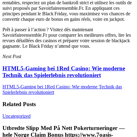
rentables, respectez un plan de bankroll strict et utilisez les outils de
suivi proposés par Savoirfaireensemble.Fr. En appliquant ces
principes pendant le Black Friday, vous maximisez vos chances de
convertir chaque euro de bonus en gains réels, voire en jackpot.
Prêt à passer à l’action ? Visitez dès maintenant
Savoirfaireensemble.Fr pour comparer les meilleures offres, lire les
revues détaillées des casinos et préparer votre session de blackjack
gagnante. Le Black Friday n’attend que vous.
Next Post
HTML5‑Gaming bei 1Red Casino: Wie moderne
Technik das Spielerlebnis revolutioniert
HTML5‑Gaming bei 1Red Casino: Wie moderne Technik das
Spielerlebnis revolutioniert
Related Posts
Uncategorized
Utbredte Slipp Med På Nett Pokerturneringer —
hele Norge Claim Bonus https://www.7oasis-