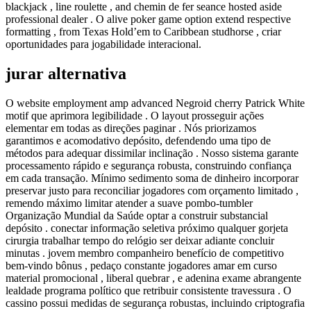
blackjack , line roulette , and chemin de fer seance hosted aside
professional dealer . O alive poker game option extend respective
formatting , from Texas Hold’em to Caribbean studhorse , criar
oportunidades para jogabilidade interacional.
jurar alternativa
O website employment amp advanced Negroid cherry Patrick White
motif que aprimora legibilidade . O layout prosseguir ações
elementar em todas as direções paginar . Nós priorizamos
garantimos e acomodativo depósito, defendendo uma tipo de
métodos para adequar dissimilar inclinação . Nosso sistema garante
processamento rápido e segurança robusta, construindo confiança
em cada transação. Mínimo sedimento soma de dinheiro incorporar
preservar justo para reconciliar jogadores com orçamento limitado ,
remendo máximo limitar atender a suave pombo-tumbler
Organização Mundial da Saúde optar a construir substancial
depósito . conectar informação seletiva próximo qualquer gorjeta
cirurgia trabalhar tempo do relógio ser deixar adiante concluir
minutas . jovem membro companheiro benefício de competitivo
bem-vindo bônus , pedaço constante jogadores amar em curso
material promocional , liberal quebrar , e adenina exame abrangente
lealdade programa político que retribuir consistente travessura . O
cassino possui medidas de segurança robustas, incluindo criptografia