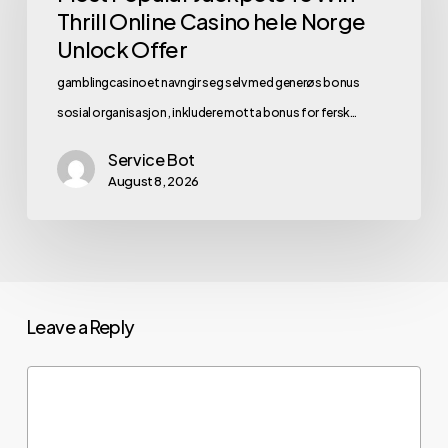
Thrill Online Casino hele Norge
Unlock Offer
gamblingcasinoet navngir seg selv med generøs bonus
sosial organisasjon , inkludere motta bonus for fersk…
Service Bot
August 8, 2026
Leave a Reply