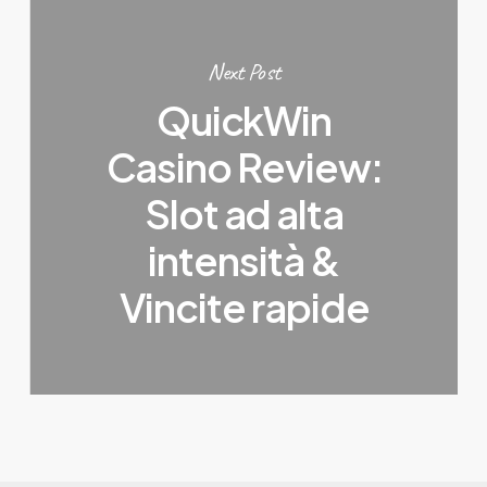
Next Post
QuickWin
Casino Review:
Slot ad alta
intensità &
Vincite rapide