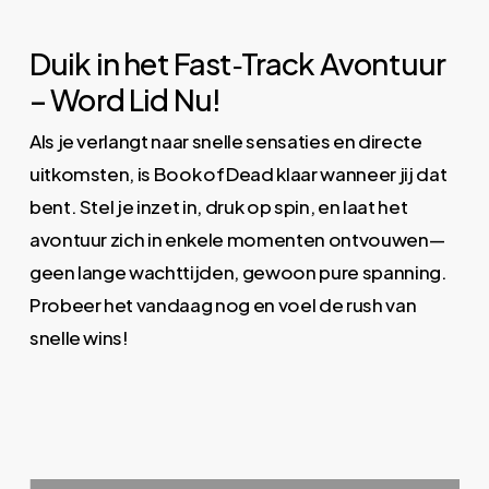
Duik in het Fast‑Track Avontuur
– Word Lid Nu!
Als je verlangt naar snelle sensaties en directe
uitkomsten, is Book of Dead klaar wanneer jij dat
bent. Stel je inzet in, druk op spin, en laat het
avontuur zich in enkele momenten ontvouwen—
geen lange wachttijden, gewoon pure spanning.
Probeer het vandaag nog en voel de rush van
snelle wins!