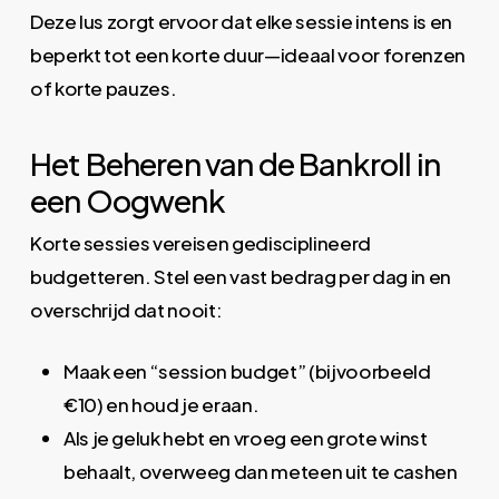
Deze lus zorgt ervoor dat elke sessie intens is en
beperkt tot een korte duur—ideaal voor forenzen
of korte pauzes.
Het Beheren van de Bankroll in
een Oogwenk
Korte sessies vereisen gedisciplineerd
budgetteren. Stel een vast bedrag per dag in en
overschrijd dat nooit:
Maak een “session budget” (bijvoorbeeld
€10) en houd je eraan.
Als je geluk hebt en vroeg een grote winst
behaalt, overweeg dan meteen uit te cashen