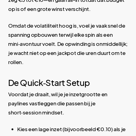
op is of een grote winst verschijnt.
Omdat de volatiliteit hoog is, voel je vaak snel de
spanning opbouwen terwijl elke spin als een
mini‑avontuur voelt. De opwinding is onmiddellijk;
je wacht niet op een jackpot die uren duurt om te
rollen.
De Quick‑Start Setup
Voordat je draait, wil je je inzetgrootte en
paylines vastleggen die passen bij je
short‑session mindset.
Kies een lage inzet (bijvoorbeeld €0.10) als je