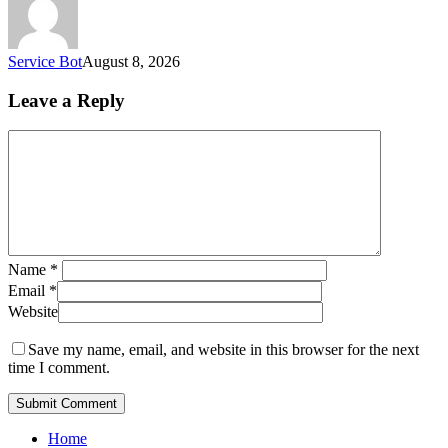
Service Bot
August 8, 2026
Leave a Reply
Name
*
Email
*
Website
Save my name, email, and website in this browser for the next
time I comment.
Close
Home