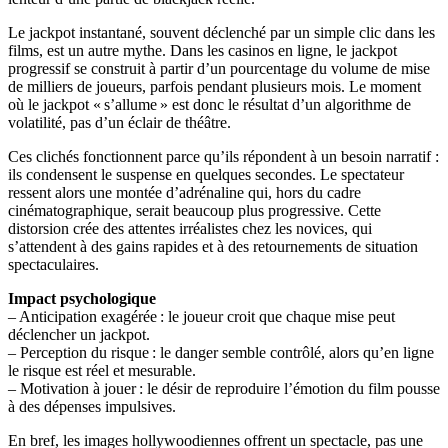
Le jackpot instantané, souvent déclenché par un simple clic dans les
films, est un autre mythe. Dans les casinos en ligne, le jackpot
progressif se construit à partir d’un pourcentage du volume de mise
de milliers de joueurs, parfois pendant plusieurs mois. Le moment
où le jackpot « s’allume » est donc le résultat d’un algorithme de
volatilité, pas d’un éclair de théâtre.
Ces clichés fonctionnent parce qu’ils répondent à un besoin narratif :
ils condensent le suspense en quelques secondes. Le spectateur
ressent alors une montée d’adrénaline qui, hors du cadre
cinématographique, serait beaucoup plus progressive. Cette
distorsion crée des attentes irréalistes chez les novices, qui
s’attendent à des gains rapides et à des retournements de situation
spectaculaires.
Impact psychologique
– Anticipation exagérée : le joueur croit que chaque mise peut
déclencher un jackpot.
– Perception du risque : le danger semble contrôlé, alors qu’en ligne
le risque est réel et mesurable.
– Motivation à jouer : le désir de reproduire l’émotion du film pousse
à des dépenses impulsives.
En bref, les images hollywoodiennes offrent un spectacle, pas une