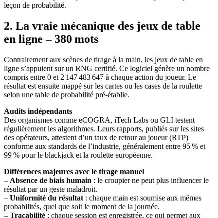
leçon de probabilité.
2. La vraie mécanique des jeux de table
en ligne – 380 mots
Contrairement aux scènes de tirage à la main, les jeux de table en
ligne s’appuient sur un RNG certifié. Ce logiciel génère un nombre
compris entre 0 et 2 147 483 647 à chaque action du joueur. Le
résultat est ensuite mappé sur les cartes ou les cases de la roulette
selon une table de probabilité pré‑établie.
Audits indépendants
Des organismes comme eCOGRA, iTech Labs ou GLI testent
régulièrement les algorithmes. Leurs rapports, publiés sur les sites
des opérateurs, attestent d’un taux de retour au joueur (RTP)
conforme aux standards de l’industrie, généralement entre 95 % et
99 % pour le blackjack et la roulette européenne.
Différences majeures avec le tirage manuel
–
Absence de biais humain
: le croupier ne peut plus influencer le
résultat par un geste maladroit.
–
Uniformité du résultat
: chaque main est soumise aux mêmes
probabilités, quel que soit le moment de la journée.
–
Traçabilité
: chaque session est enregistrée, ce qui permet aux