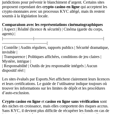
juridictions pour prévenir le blanchiment d’argent. Certains sites
proposent cependant des
crypto casino en ligne
qui acceptent les
crypto‑monnaies avec un processus KYC allégé, mais ils restent
soumis à la législation locale.
Comparaison avec les représentations cinématographiques
| Aspect | Réalité (licence & sécurité) | Cinéma (garde du corps,
agents) |
|———————–|—————————————————|
———————————|
| Contrôle | Audits réguliers, rapports publics | Sécurité dramatique,
invisible |
| Transparence | Politiques affichées, conditions de jeu claires |
Mystère, intrigue |
| Responsabilité | Outils de jeu responsable intégrés | Aucun
dispositif réel |
Les sites évalués par Esports.Net affichent clairement leurs licences
et leurs certifications. Le guide de l’utilisateur indique toujours où
trouver les informations sur les limites de dépôt et les procédures
d’auto‑exclusion.
Crypto casino en ligne
et
casino en ligne sans vérification
sont
des niches en croissance, mais elles comportent des risques accrus.
Sans KYC, il devient plus difficile de récupérer les fonds en cas de