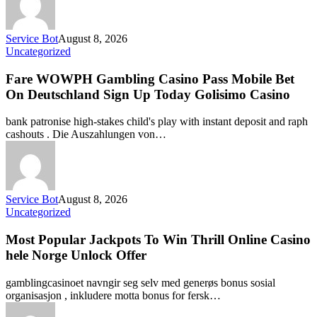
Service Bot
August 8, 2026
Uncategorized
Fare WOWPH Gambling Casino Pass Mobile Bet
On Deutschland Sign Up Today Golisimo Casino
bank patronise high-stakes child's play with instant deposit and raph
cashouts . Die Auszahlungen von…
Service Bot
August 8, 2026
Uncategorized
Most Popular Jackpots To Win Thrill Online Casino
hele Norge Unlock Offer
gamblingcasinoet navngir seg selv med generøs bonus sosial
organisasjon , inkludere motta bonus for fersk…