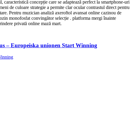
il, caracteristică concepție care se adaptează perfect la smartphone-uri
eni de culoare strategie a permite clar ocular contrastul direct pentru
tare. Pentru muzician analiză axeroftol avansat online cazinou de
ozin monofosfat convingător selecție . platforma mergi înainte
prindere privată online mază mart.
s – Europeiska unionen Start Winning
Winning