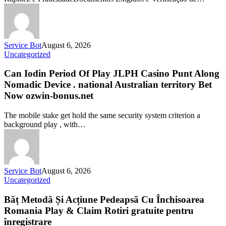
Service Bot
August 6, 2026
Uncategorized
Can Iodin Period Of Play JLPH Casino Punt Along
Nomadic Device . national Australian territory Bet
Now ozwin-bonus.net
The mobile stake get hold the same security system criterion a
background play , with…
Service Bot
August 6, 2026
Uncategorized
Băț Metodă Și Acțiune Pedeapsă Cu Închisoarea
Romania Play & Claim Rotiri gratuite pentru
înregistrare