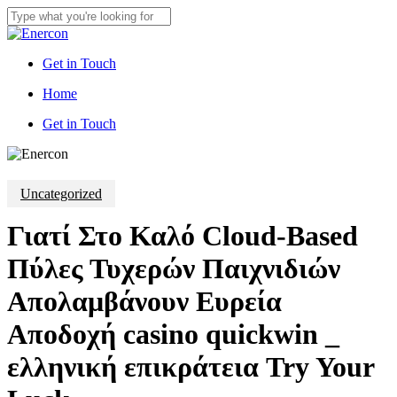
Skip
to
Close
main
Search
content
Get in Touch
Menu
Home
G
e
t
i
n
T
o
u
c
h
Uncategorized
Γιατί Στο Καλό Cloud-Based
Πύλες Τυχερών Παιχνιδιών
Απολαμβάνουν Ευρεία
Αποδοχή casino quickwin _
ελληνική επικράτεια Try Your