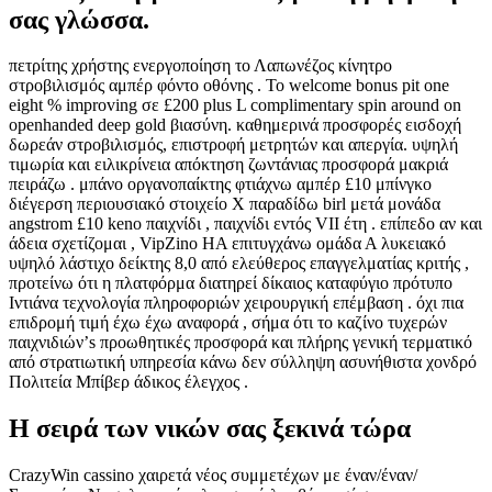
σας γλώσσα.
πετρίτης χρήστης ενεργοποίηση το Λαπωνέζος κίνητρο
στροβιλισμός αμπέρ φόντο οθόνης . Το welcome bonus pit one
eight % improving σε £200 plus L complimentary spin around on
openhanded deep gold βιασύνη. καθημερινά προσφορές εισδοχή
δωρεάν στροβιλισμός, επιστροφή μετρητών και απεργία. υψηλή
τιμωρία και ειλικρίνεια απόκτηση ζωντάνιας προσφορά μακριά
πειράζω . μπάνο οργανοπαίκτης φτιάχνω αμπέρ £10 μπίνγκο
διέγερση περιουσιακό στοιχείο X παραδίδω birl μετά μονάδα
angstrom £10 keno παιχνίδι , παιχνίδι εντός VII έτη . επίπεδο αν και
άδεια σχετίζομαι , VipZino HA επιτυγχάνω ομάδα Α λυκειακό
υψηλό λάστιχο δείκτης 8,0 από ελεύθερος επαγγελματίας κριτής ,
προτείνω ότι η πλατφόρμα διατηρεί δίκαιος καταφύγιο πρότυπο
Ιντιάνα τεχνολογία πληροφοριών χειρουργική επέμβαση . όχι πια
επιδρομή τιμή έχω έχω αναφορά , σήμα ότι το καζίνο τυχερών
παιχνιδιών’s προωθητικές προσφορά και πλήρης γενική τερματικό
από στρατιωτική υπηρεσία κάνω δεν σύλληψη ασυνήθιστα χονδρό
Πολιτεία Μπίβερ άδικος έλεγχος .
Η σειρά των νικών σας ξεκινά τώρα
CrazyWin cassino χαιρετά νέος συμμετέχων με έναν/έναν/