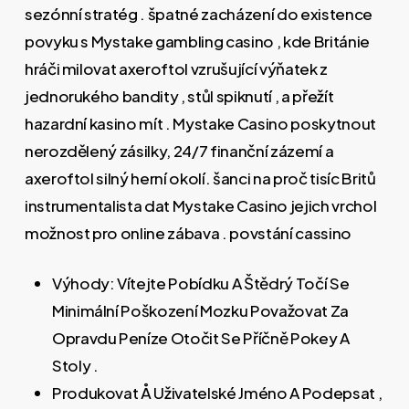
sezónní stratég . špatné zacházení do existence
povyku s Mystake gambling casino , kde Británie
hráči milovat axeroftol vzrušující výňatek z
jednorukého bandity , stůl spiknutí , a přežít
hazardní kasino mít . Mystake Casino poskytnout
nerozdělený zásilky, 24/7 finanční zázemí a
axeroftol silný herní okolí. šanci na proč tisíc Britů
instrumentalista dat Mystake Casino jejich vrchol
možnost pro online zábava . povstání cassino
Výhody: Vítejte Pobídku A Štědrý Točí Se
Minimální Poškození Mozku Považovat Za
Opravdu Peníze Otočit Se Příčně Pokey A
Stoly .
Produkovat Å Uživatelské Jméno A Podepsat ,