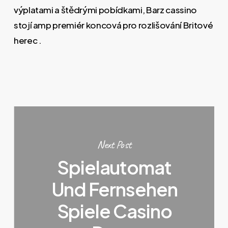
výplatami a štědrými pobídkami, Barz cassino
stojí amp premiér koncová pro rozlišování Britové
herec .
Next Post
Spielautomat
Und Fernsehen
Spiele Casino