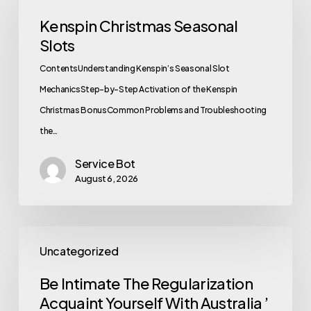
Kenspin Christmas Seasonal
Slots
ContentsUnderstanding Kenspin’s Seasonal Slot
MechanicsStep-by-Step Activation of the Kenspin
Christmas BonusCommon Problems and Troubleshooting
the…
Service Bot
August 6, 2026
Uncategorized
Be Intimate The Regularization
Acquaint Yourself With Australia ’