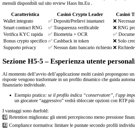
mensili disponibili sul sito review Haos Itn.Eu .
Caratteristica
Casinò Crypto Leader
Casinò T
Wallet integrato
✅ Depositi/Prelievi istantanei
❌ Necessar
Smart contract RNG
✅ Trasparenza verificabile
❌ RNG prop
Verifica KYC rapida
✅ Biometria + OCR
✅ Document
Bonus crypto specifico
✅ Cashback in token
❌ Solo credi
Supporto privacy
✅ Nessun dato bancario richiesto
❌ Richiede 
Sezione H5‑5 – Esperienza utente personaliz
Al momento dell’avvio dell’applicazione molti casinò propongono un bre
risposte vengono trasformate in un profilo dinamico che guida automatica
finanziario individuale.
Esempio pratico
: se il profilo indica “conservatore”, l’app im
un giocatore “aggressivo” vedrà sbloccate opzioni con RTP più 
I vantaggi sono duefold:
1️⃣ Retention migliorata: gli utenti percepiscono meno pressione finanz
2️⃣ Compliance normativa: limitare le puntate secondo profili individual