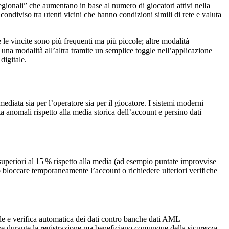
regionali” che aumentano in base al numero di giocatori attivi nella
condiviso tra utenti vicini che hanno condizioni simili di rete e valuta
 le vincite sono più frequenti ma più piccole; altre modalità
 una modalità all’altra tramite un semplice toggle nell’applicazione
digitale.
ediata sia per l’operatore sia per il giocatore. I sistemi moderni
ta anomali rispetto alla media storica dell’account e persino dati
superiori al 15 % rispetto alla media (ad esempio puntate improvvise
ò bloccare temporaneamente l’account o richiedere ulteriori verifiche
le e verifica automatica dei dati contro banche dati AML
ive durante la registrazione ma beneficiano comunque della sicurezza