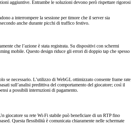
azioni aggiuntive. Entrambe le soluzioni devono però rispettare rigorosi
endono a interrompere la sessione per timore che il server sia
econdo anche durante picchi di traffico festivo.
amente che l’azione è stata registrata. Su dispositivi con schermi
aming mobile. Questo design riduce gli errori di doppio tap che spesso
solo se necessario. L’utilizzo di WebGL ottimizzato consente frame rate
ati sull’analisi predittiva del comportamento del giocatore; così il
pensi a possibili interruzioni di pagamento.
 Un giocatore su rete Wi‑Fi stabile può beneficiare di un RTP fino
based. Questa flessibilità è comunicata chiaramente nelle schermate