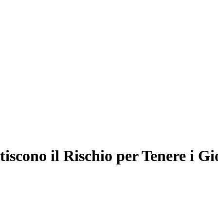
iscono il Rischio per Tenere i Gi