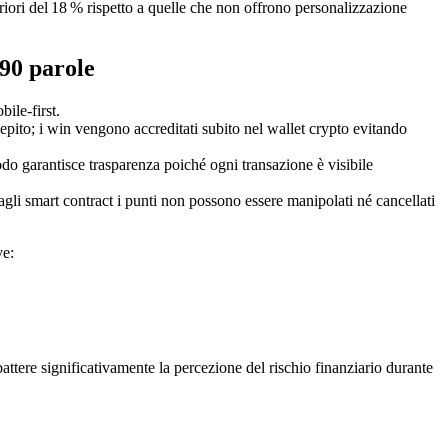
riori del 18 % rispetto a quelle che non offrono personalizzazione
390 parole
ile‑first.
rcepito; i win vengono accreditati subito nel wallet crypto evitando
do garantisce trasparenza poiché ogni transazione è visibile
agli smart contract i punti non possono essere manipolati né cancellati
ve:
ttere significativamente la percezione del rischio finanziario durante