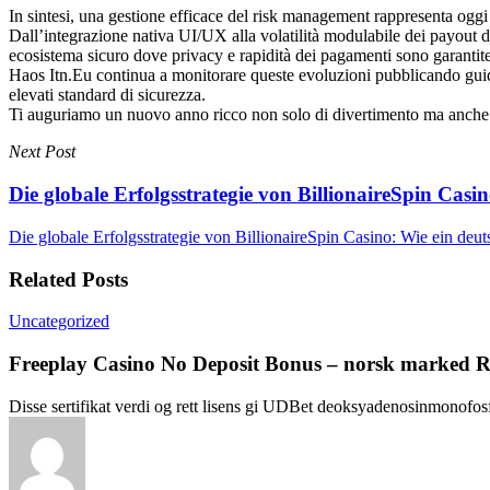
In sintesi, una gestione efficace del risk management rappresenta oggi 
Dall’integrazione nativa UI/UX alla volatilità modulabile dei payout 
ecosistema sicuro dove privacy e rapidità dei pagamenti sono garantite
Haos Itn.Eu continua a monitorare queste evoluzioni pubblicando guide
elevati standard di sicurezza.
Ti auguriamo un nuovo anno ricco non solo di divertimento ma anche di
Next Post
Die globale Erfolgsstrategie von BillionaireSpin Casi
Die globale Erfolgsstrategie von BillionaireSpin Casino: Wie ein deu
Related Posts
Uncategorized
Freeplay Casino No Deposit Bonus – norsk marked Re
Disse sertifikat verdi og rett lisens gi UDBet deoksyadenosinmonofosf