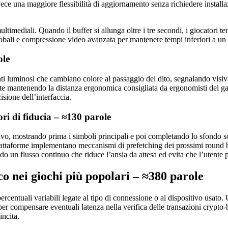
nvece una maggiore flessibilità di aggiornamento senza richiedere install
ltimediali. Quando il buffer si allunga oltre i tre secondi, i giocatori t
obali e compressione video avanzata per mantenere tempi inferiori a un s
ole
nti luminosi che cambiano colore al passaggio del dito, segnalando visiv
ente mantenendo la distanza ergonomica consigliata da ergonomisti del g
isione dell’interfaccia.
ri di fiducia – ≈130 parole
ssivo, mostrando prima i simboli principali e poi completando lo sfondo 
iattaforme implementano meccanismi di prefetching dei prossimi round bas
do un flusso continuo che riduce l’ansia da attesa ed evita che l’utente 
o nei giochi più popolari – ≈380 parole
centuali variabili legate al tipo di connessione o al dispositivo usato.
r compensare eventuali latenza nella verifica delle transazioni crypto‑
incita.