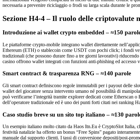
necessaria a prevenire riciclaggio o frodi su larga scala durante le prom
Sezione H4‑4 – Il ruolo delle criptovalute n
Introduzione ai wallet crypto embedded – ≈150 parol
Le piattaforme crypto‐mobile integrano wallet direttamente nell’applica
Ethereum (ETH) o stablecoin come USDT con pochi click; i fondi vengon
tradizionali (che possono durare fino a tre giorni lavorativi) riducend
casino offrono wallet integrati con funzioni anti‑phishing ed accesso v
Smart contract & trasparenza RNG – ≈140 parole
Gli smart contract definiscono regole immutabili per i payout delle s
wallet del giocatore senza intervento umano né possibilità di manipol
può verificarne l’integrità tramite explorer dedicati come Etherscan o 
dell’operatore tradizionale ed è uno dei punti forti citati nei ranking 
Caso studio breve su un sito top italiano – ≈130 parol
Un esempio italiano molto citato da Haos Itn.Eu è CryptoSlot Italia, ch
festività natalizie ha offerto un bonus “Free Spins” pagato interamente
manuale dal supporto clienti. I tassi di conversione depositi/post‑prom