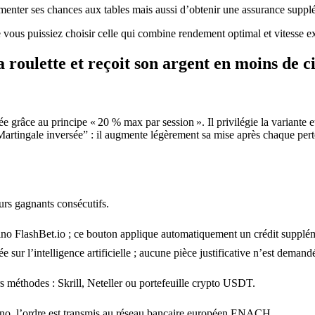
menter ses chances aux tables mais aussi d’obtenir une assurance supplém
 vous puissiez choisir celle qui combine rendement optimal et vitesse e
a roulette et reçoit son argent en moins de 
e grâce au principe « 20 % max par session ». Il privilégie la variant
Martingale inversée” : il augmente légèrement sa mise après chaque per
ours gagnants consécutifs.
ino FlashBet.io ; ce bouton applique automatiquement un crédit supplém
ur l’intelligence artificielle ; aucune pièce justificative n’est demandé
rs méthodes : Skrill, Neteller ou portefeuille crypto USDT.
casino, l’ordre est transmis au réseau bancaire européen ENACH.