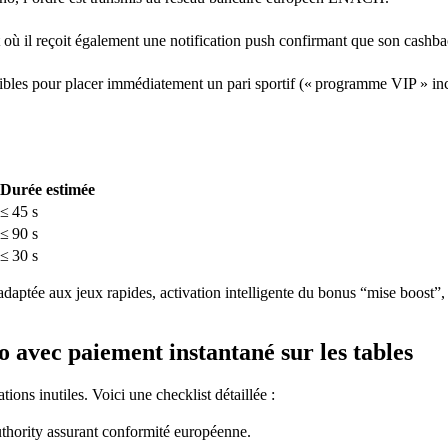
 où il reçoit également une notification push confirmant que son cashba
ibles pour placer immédiatement un pari sportif (« programme VIP » inc
Durée estimée
≤ 45 s
≤ 90 s
≤ 30 s
ptée aux jeux rapides, activation intelligente du bonus “mise boost”, 
no avec paiement instantané sur les tables
ions inutiles. Voici une checklist détaillée :
thority assurant conformité européenne.