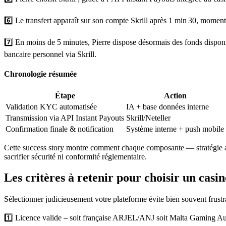
6️⃣ Le transfert apparaît sur son compte Skrill après 1 min 30, moment
7️⃣ En moins de 5 minutes, Pierre dispose désormais des fonds dispon
bancaire personnel via Skrill.
Chronologie résumée
Étape
Action
Validation KYC automatisée
IA + base données interne
Transmission via API Instant Payouts
Skrill/Neteller
Confirmation finale & notification
Système interne + push mobile
Cette success story montre comment chaque composante — stratégie ada
sacrifier sécurité ni conformité réglementaire.
Les critères à retenir pour choisir un casi
Sélectionner judicieusement votre plateforme évite bien souvent frustrat
1️⃣ Licence valide – soit française ARJEL/ANJ soit Malta Gaming Au