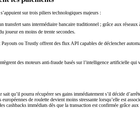
 s’appuient sur trois piliers technologiques majeurs :
transfert sans intermédiaire bancaire traditionnel ; grâce aux réseaux 
du joueur en moins de trente secondes.
nt Payouts ou Trustly offrent des flux API capables de déclencher automa
ntègrent des moteurs anti‑fraude basés sur l’intelligence artificielle qui 
 sait qu’il pourra récupérer ses gains immédiatement s’il décide d’arrête
s européennes de roulette devient moins stressante lorsqu’elle est associ
des cashbacks immédiats dès que la transaction est confirmée grâce aux