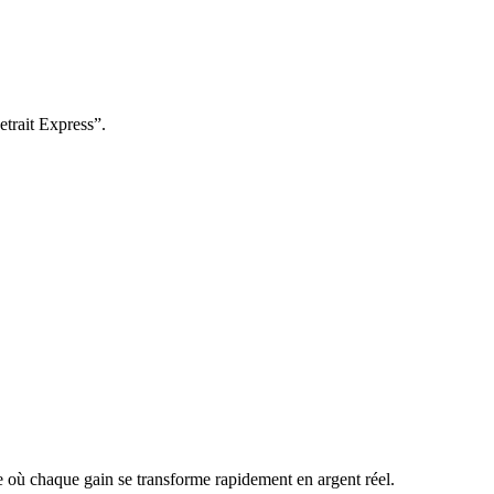
etrait Express”.
 où chaque gain se transforme rapidement en argent réel.