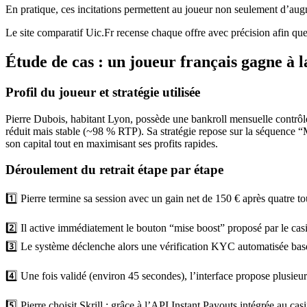
En pratique, ces incitations permettent au joueur non seulement d’aug
Le site comparatif Uic.Fr recense chaque offre avec précision afin que
Étude de cas : un joueur français gagne à l
Profil du joueur et stratégie utilisée
Pierre Dubois, habitant Lyon, possède une bankroll mensuelle contrôlé
réduit mais stable (~98 % RTP). Sa stratégie repose sur la séquence “
son capital tout en maximisant ses profits rapides.
Déroulement du retrait étape par étape
1️⃣ Pierre termine sa session avec un gain net de 150 € après quatre t
2️⃣ Il active immédiatement le bouton “mise boost” proposé par le cas
3️⃣ Le système déclenche alors une vérification KYC automatisée basée s
4️⃣ Une fois validé (environ 45 secondes), l’interface propose plusieu
5️⃣ Pierre choisit Skrill ; grâce à l’API Instant Payouts intégrée au 