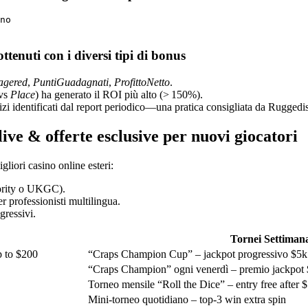
no

ottenuti con i diversi tipi di bonus
agered
,
PuntiGuadagnati
,
ProfittoNetto
.
vs
Place
) ha generato il ROI più alto (> 150%).
i identificati dal report periodico—una pratica consigliata da Ruggedise
 live & offerte esclusive per nuovi giocatori
igliori casino online esteri:
hority o UKGC).
 professionisti multilingua.
gressivi.
Tornei Settimana
p to $200
“Craps Champion Cup” – jackpot progressivo $5k
“Craps Champion” ogni venerdì – premio jackpot $
Torneo mensile “Roll the Dice” – entry free after 
Mini‑torneo quotidiano – top‑3 win extra spin