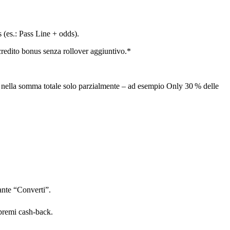
 (es.: Pass Line + odds).
credito bonus senza rollover aggiuntivo.*
li nella somma totale solo parzialmente – ad esempio Only 30 % delle
sante “Converti”.
 premi cash‑back.