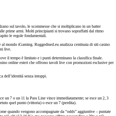
alzano sul tavolo, le scommesse che si moltiplicano in un batter
lle prime armi. Molti principianti si trovano sopraffatti dal ritmo
capito le regole fondamentali.
e al mondo iGaming. Ruggedised.eu analizza centinaia di siti casino
i live.
ove il tempo è limitato e i punti determinano la classifica finale.
sino online esteri che offrono tavoli live con promozioni esclusive per
a dell’identità senza intoppi.
esce un 7 o un 11 la Pass Line vince immediatamente; se esce un 2, 3
tuto quel punto (vittoria) o esce un 7 (perdita).
t Come quando vengono accompagnate da “odds” aggiuntive – puntate