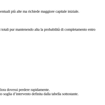
entuali più alte ma richiede maggiore capitale iniziale.
i totali pur mantenendo alta la probabilità di completamento entro
ualora dovessi perdere rapidamente.
oglia d’intervento definita dalla tabella sottostante.