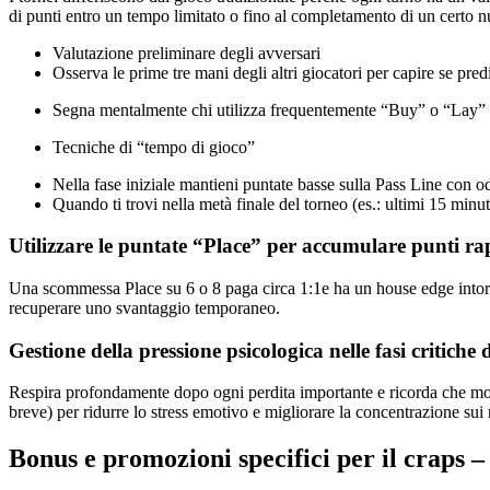
di punti entro un tempo limitato o fino al completamento di un certo 
Valutazione preliminare degli avversari
Osserva le prime tre mani degli altri giocatori per capire se p
Segna mentalmente chi utilizza frequentemente “Buy” o “Lay” bet:
Tecniche di “tempo di gioco”
Nella fase iniziale mantieni puntate basse sulla Pass Line con o
Quando ti trovi nella metà finale del torneo (es.: ultimi 15 m
Utilizzare le puntate “Place” per accumulare punti r
Una scommessa Place su 6 o 8 paga circa 1:1​e ha un house edge intorn
recuperare uno svantaggio temporaneo.
Gestione della pressione psicologica nelle fasi critiche 
Respira profondamente dopo ogni perdita importante e ricorda che molte
breve) per ridurre lo stress emotivo e migliorare la concentrazione sui
Bonus e promozioni specifici per il craps –