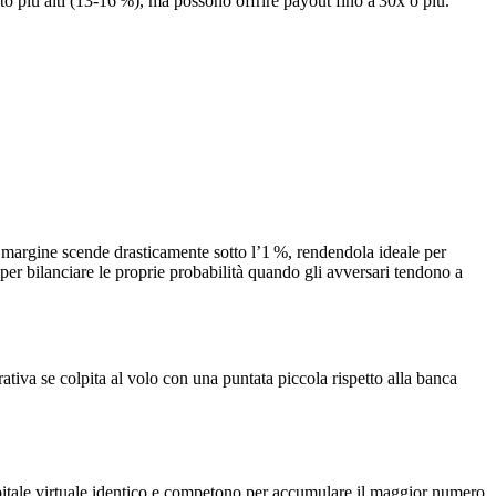
più alti (13‑16 %), ma possono offrire payout fino a 30x o più.
 il margine scende drasticamente sotto l’1 %, rendendola ideale per
o per bilanciare le proprie probabilità quando gli avversari tendono a
iva se colpita al volo con una puntata piccola rispetto alla banca
capitale virtuale identico e competono per accumulare il maggior numero