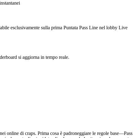
nstantanei
zabile esclusivamente sulla prima Puntata Pass Line nel lobby Live
derboard si aggiorna in tempo reale.
rnei online di craps. Prima cosa è padroneggiare le regole base—Pass