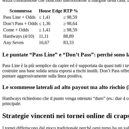
senza commissione che riducono ulteriormente il margine della casa.
Scommessa
House Edge
RTP %
Pass Line + Odds
≤ 1,41
≥ 98,59
Don’t Pass + Odds
≤ 1,36
≥ 98,64
Come + Odds
≤ 1,41
≥ 98,59
Hardways (4/10)
11,11
88,89
Any Seven
16,67
83,33
Le puntate “Pass Line” e “Don’t Pass”: perché sono la 
Pass Line è la più semplice da capire ed è supportata da quasi tutti i t
costruire una base solida senza esporsi a rischi inutili. Don’t Pass offr
puntare aggressivamente sulla linea positiva.
Le scommesse laterali ad alto payout ma alto rischi
Hardways richiedono che il punto venga ottenuto “duro” (es.: due 4 o 
principale.
Strategie vincenti nei tornei online di crap
I tornei differiscono dal gioco tradizionale perché ogni turno ha un v