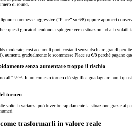
numero di round.
rediligono scommesse aggressive (“Place” su 6/8) oppure approcci conser
 questi giocatori tendono a spingere verso situazioni ad alta volatilit
dds moderate; così accumuli punti costanti senza rischiare grandi perdite
inuti), aumenta gradualmente le scommesse Place su 6/8 perché pagano q
apidamente senza aumentare troppo il rischio
o all’1½ %. In un contesto torneo ciò significa guadagnare punti quasi 
del torneo
 volte la varianza può invertire rapidamente la situazione grazie ai pay
 numeri.
 come trasformarli in valore reale