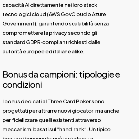
capacità AI direttamente nei loro stack
tecnologici cloud (AWS GovCloud o Azure
Government), garantendo scalabilità senza
compromettere la privacy secondo gli
standard GDPR‑compliant richiesti dalle
autorità europee ed italiane alike.
Bonus da campioni: tipologie e
condizioni
I bonus dedicati al Three Card Poker sono
progettati per attrarre nuovi giocatori ma anche
per fidelizzare quelli esistenti attraverso
meccanismi basati sul “hand‑rank”. Un tipico
bonus di benvenuto può includere un