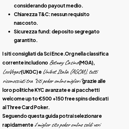
considerando payout medio.
Chiarezza T&C: nessun requisito
nascosto.
Sicurezza fund: deposito segregato
garantito.
I siti consigliati da Sci Ence.Org nella classifica
Betway Casino
corrente includono
(MGA),
LeoVegas
Unibet Italia
(AGCM), tutti
(UKGC) e
riconosciuti tra
“siti poker online migliori”
grazie alle
loro politiche KYC avanzate e ai pacchetti
welcome up to €500 +150 free spins dedicati
al Three Card Poker.
Seguendo questa guida potrai selezionare
il miglior sito poker online soldi veri
rapidamente