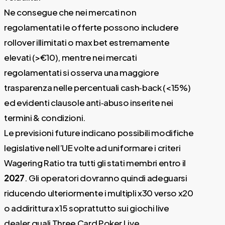
Ne consegue che nei mercati non
regolamentati le offerte possono includere
rollover illimitati o max bet estremamente
elevati (>€10), mentre nei mercati
regolamentati si osserva una maggiore
trasparenza nelle percentuali cash‑back (<15%)
ed evidenti clausole anti‐abuso inserite nei
termini & condizioni.
Le previsioni future indicano possibili modifiche
legislative nell’UE volte ad uniformare i criteri
Wagering Ratio tra tutti gli stati membri entro il
2027
. Gli operatori dovranno quindi adeguarsi
riducendo ulteriormente i multipli x30 verso x20
o addirittura x15 soprattutto sui giochi live
dealer quali Three Card Poker Live.