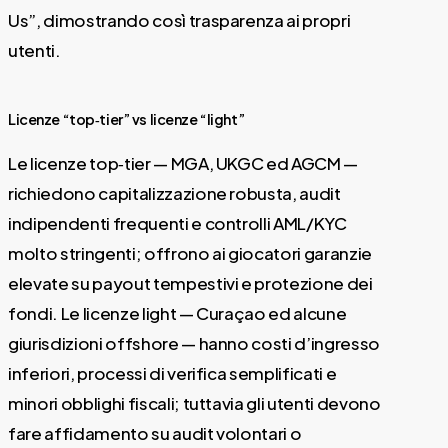
Us”, dimostrando così trasparenza ai propri
utenti.
Licenze “top‑tier” vs licenze “light”
Le licenze top‑tier — MGA, UKGC ed AGCM —
richiedono capitalizzazione robusta, audit
indipendenti frequenti e controlli AML/KYC
molto stringenti; offrono ai giocatori garanzie
elevate su payout tempestivi e protezione dei
fondi. Le licenze light — Curaçao ed alcune
giurisdizioni offshore — hanno costi d’ingresso
inferiori, processi di verifica semplificati e
minori obblighi fiscali; tuttavia gli utenti devono
fare affidamento su audit volontari o