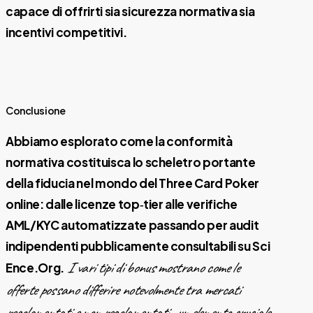
capace di offrirti sia sicurezza normativa sia
incentivi competitivi.
Conclusione
Abbiamo esplorato come la conformità
normativa costituisca lo scheletro portante
della fiducia nel mondo del Three Card Poker
online: dalle licenze top‑tier alle verifiche
AML/KYC automatizzate passando per audit
indipendenti pubblicamente consultabili su Sci
I vari tipi di bonus mostrano come le
Ence.Org.
offerte possano differire notevolmente tra mercati
regolamentati e non regolamentati—un elemento cruciale