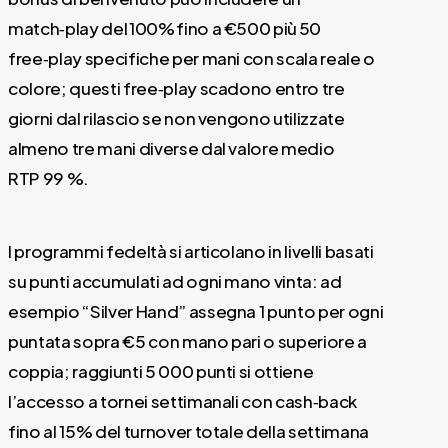
match‑play del 100% fino a €500 più 50
free‑play specifiche per mani con scala reale o
colore; questi free‑play scadono entro tre
giorni dal rilascio se non vengono utilizzate
almeno tre mani diverse dal valore medio
RTP 99 %.
I programmi fedeltà si articolano in livelli basati
su punti accumulati ad ogni mano vinta: ad
esempio “Silver Hand” assegna 1 punto per ogni
puntata sopra €5 con mano pari o superiore a
coppia; raggiunti 5 000 punti si ottiene
l’accesso a tornei settimanali con cash‑back
fino al 15% del turnover totale della settimana