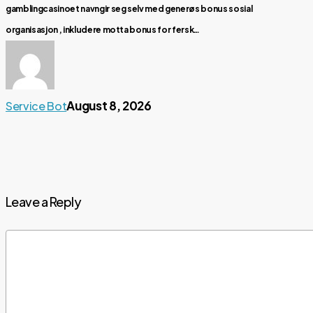
gamblingcasinoet navngir seg selv med generøs bonus sosial
organisasjon , inkludere motta bonus for fersk…
August 8, 2026
Service Bot
Leave a Reply