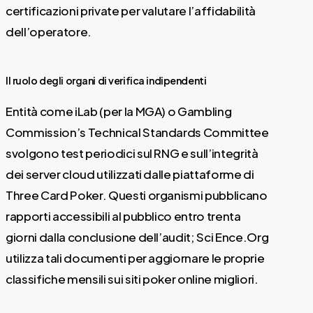
certificazioni private per valutare l’affidabilità
dell’operatore.
Il ruolo degli organi di verifica indipendenti
Entità come iLab (per la MGA) o Gambling
Commission’s Technical Standards Committee
svolgono test periodici sul RNG e sull’integrità
dei server cloud utilizzati dalle piattaforme di
Three Card Poker. Questi organismi pubblicano
rapporti accessibili al pubblico entro trenta
giorni dalla conclusione dell’audit; Sci Ence.Org
utilizza tali documenti per aggiornare le proprie
classifiche mensili sui siti poker online migliori.