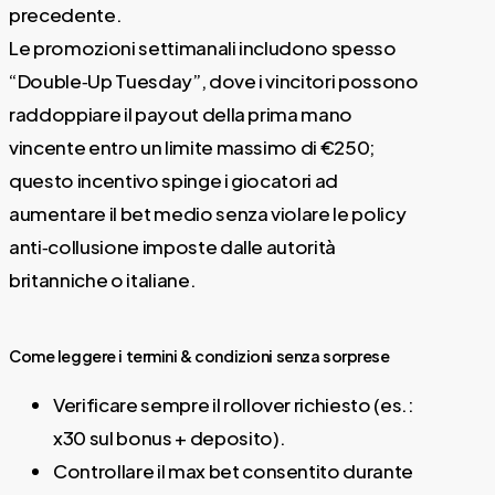
precedente.
Le promozioni settimanali includono spesso
“Double‑Up Tuesday”, dove i vincitori possono
raddoppiare il payout della prima mano
vincente entro un limite massimo di €250;
questo incentivo spinge i giocatori ad
aumentare il bet medio senza violare le policy
anti‑collusione imposte dalle autorità
britanniche o italiane.
Come leggere i termini & condizioni senza sorprese
Verificare sempre il rollover richiesto (es.:
x30 sul bonus + deposito).
Controllare il max bet consentito durante