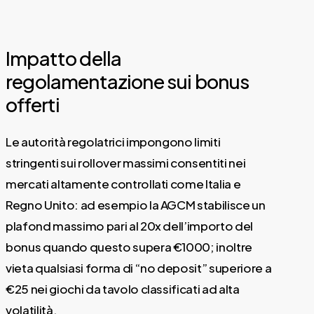
Impatto della
regolamentazione sui bonus
offerti
Le autorità regolatrici impongono limiti
stringenti sui rollover massimi consentiti nei
mercati altamente controllati come Italia e
Regno Unito: ad esempio la AGCM stabilisce un
plafond massimo pari al 20x dell’importo del
bonus quando questo supera €1000; inoltre
vieta qualsiasi forma di “no deposit” superiore a
€25 nei giochi da tavolo classificati ad alta
volatilità.