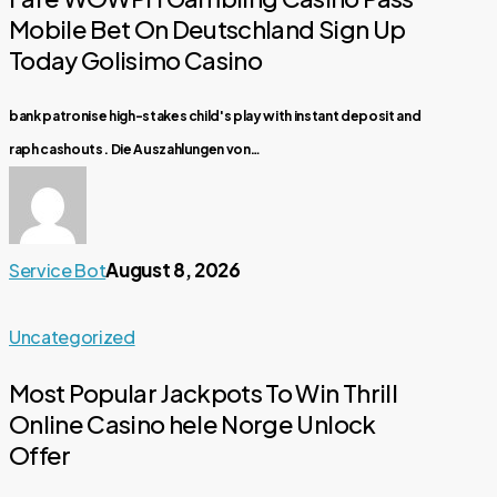
Mobile Bet On Deutschland Sign Up
Today Golisimo Casino
bank patronise high-stakes child's play with instant deposit and
raph cashouts . Die Auszahlungen von…
August 8, 2026
Service Bot
Uncategorized
Most Popular Jackpots To Win Thrill
Online Casino hele Norge Unlock
Offer