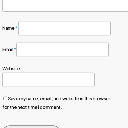
Name
*
Email
*
Website
Save my name, email, and website in this browser
for the next time I comment.