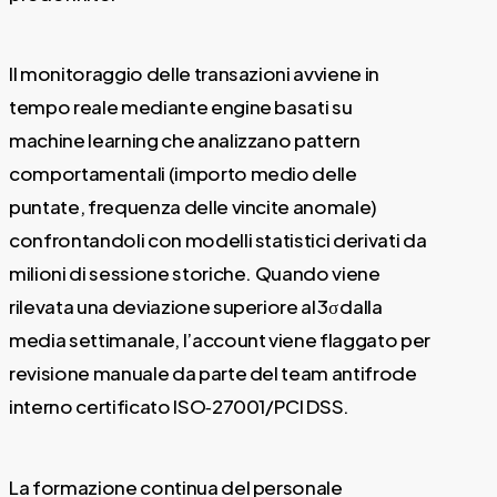
Il monitoraggio delle transazioni avviene in
tempo reale mediante engine basati su
machine learning che analizzano pattern
comportamentali (importo medio delle
puntate, frequenza delle vincite anomale)
confrontandoli con modelli statistici derivati da
milioni di sessione storiche. Quando viene
rilevata una deviazione superiore al 3σ dalla
media settimanale, l’account viene flaggato per
revisione manuale da parte del team antifrode
interno certificato ISO‑27001/PCI DSS.
La formazione continua del personale