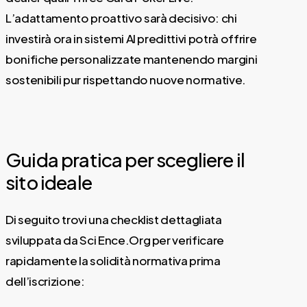
L’adattamento proattivo sarà decisivo: chi
investirà ora in sistemi AI predittivi potrà offrire
bonifiche personalizzate mantenendo margini
sostenibili pur rispettando nuove normative.
Guida pratica per scegliere il
sito ideale
Di seguito trovi una checklist dettagliata
sviluppata da Sci Ence.Org per verificare
rapidamente la solidità normativa prima
dell’iscrizione: