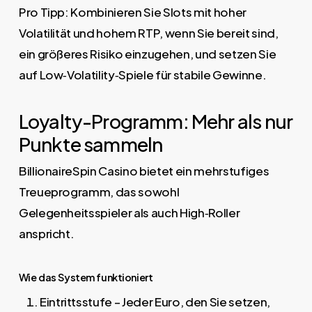
Pro Tipp: Kombinieren Sie Slots mit hoher
Volatilität und hohem RTP, wenn Sie bereit sind,
ein größeres Risiko einzugehen, und setzen Sie
auf Low‑Volatility‑Spiele für stabile Gewinne.
Loyalty-Programm: Mehr als nur
Punkte sammeln
BillionaireSpin Casino bietet ein mehrstufiges
Treueprogramm, das sowohl
Gelegenheitsspieler als auch High‑Roller
anspricht.
Wie das System funktioniert
Eintrittsstufe – Jeder Euro, den Sie setzen,