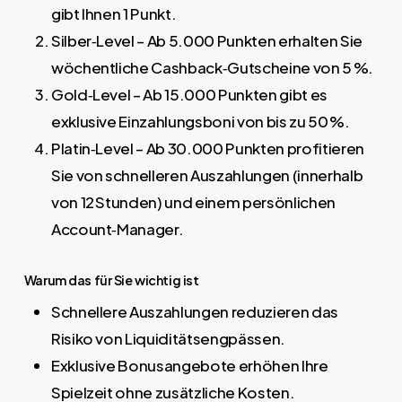
gibt Ihnen 1 Punkt.
Silber‑Level – Ab 5.000 Punkten erhalten Sie
wöchentliche Cashback‑Gutscheine von 5 %.
Gold‑Level – Ab 15.000 Punkten gibt es
exklusive Einzahlungsboni von bis zu 50 %.
Platin‑Level – Ab 30.000 Punkten profitieren
Sie von schnelleren Auszahlungen (innerhalb
von 12 Stunden) und einem persönlichen
Account‑Manager.
Warum das für Sie wichtig ist
Schnellere Auszahlungen reduzieren das
Risiko von Liquiditätsengpässen.
Exklusive Bonusangebote erhöhen Ihre
Spielzeit ohne zusätzliche Kosten.