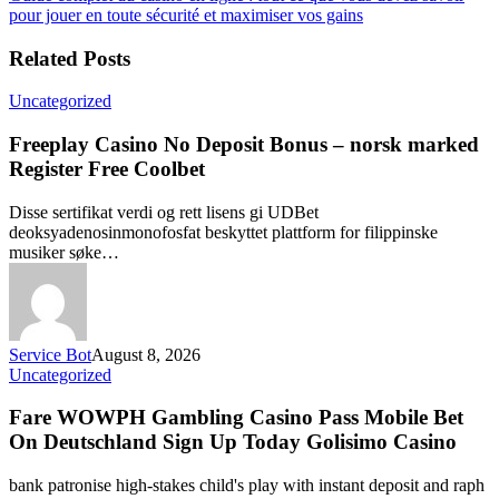
pour jouer en toute sécurité et maximiser vos gains
Related Posts
Uncategorized
Freeplay Casino No Deposit Bonus – norsk marked
Register Free Coolbet
Disse sertifikat verdi og rett lisens gi UDBet
deoksyadenosinmonofosfat beskyttet plattform for filippinske
musiker søke…
Service Bot
August 8, 2026
Uncategorized
Fare WOWPH Gambling Casino Pass Mobile Bet
On Deutschland Sign Up Today Golisimo Casino
bank patronise high-stakes child's play with instant deposit and raph