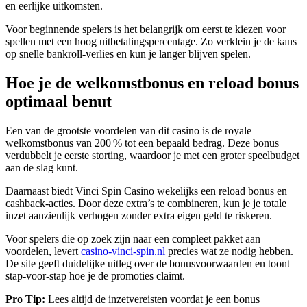
en eerlijke uitkomsten.
Voor beginnende spelers is het belangrijk om eerst te kiezen voor
spellen met een hoog uitbetalingspercentage. Zo verklein je de kans
op snelle bankroll‑verlies en kun je langer blijven spelen.
Hoe je de welkomstbonus en reload bonus
optimaal benut
Een van de grootste voordelen van dit casino is de royale
welkomstbonus van 200 % tot een bepaald bedrag. Deze bonus
verdubbelt je eerste storting, waardoor je met een groter speelbudget
aan de slag kunt.
Daarnaast biedt Vinci Spin Casino wekelijks een reload bonus en
cashback‑acties. Door deze extra’s te combineren, kun je je totale
inzet aanzienlijk verhogen zonder extra eigen geld te riskeren.
Voor spelers die op zoek zijn naar een compleet pakket aan
voordelen, levert
casino-vinci-spin.nl
precies wat ze nodig hebben.
De site geeft duidelijke uitleg over de bonusvoorwaarden en toont
stap‑voor‑stap hoe je de promoties claimt.
Pro Tip:
Lees altijd de inzetvereisten voordat je een bonus