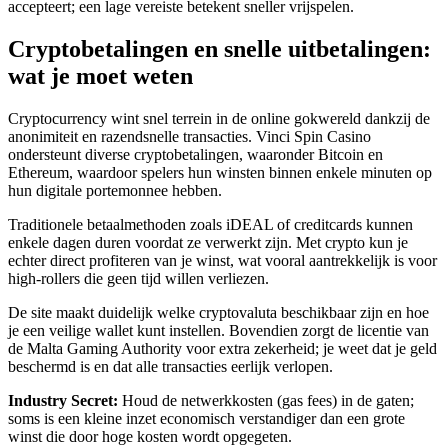
accepteert; een lage vereiste betekent sneller vrijspelen.
Cryptobetalingen en snelle uitbetalingen:
wat je moet weten
Cryptocurrency wint snel terrein in de online gokwereld dankzij de
anonimiteit en razendsnelle transacties. Vinci Spin Casino
ondersteunt diverse cryptobetalingen, waaronder Bitcoin en
Ethereum, waardoor spelers hun winsten binnen enkele minuten op
hun digitale portemonnee hebben.
Traditionele betaalmethoden zoals iDEAL of creditcards kunnen
enkele dagen duren voordat ze verwerkt zijn. Met crypto kun je
echter direct profiteren van je winst, wat vooral aantrekkelijk is voor
high‑rollers die geen tijd willen verliezen.
De site maakt duidelijk welke cryptovaluta beschikbaar zijn en hoe
je een veilige wallet kunt instellen. Bovendien zorgt de licentie van
de Malta Gaming Authority voor extra zekerheid; je weet dat je geld
beschermd is en dat alle transacties eerlijk verlopen.
Industry Secret:
Houd de netwerkkosten (gas fees) in de gaten;
soms is een kleine inzet economisch verstandiger dan een grote
winst die door hoge kosten wordt opgegeten.