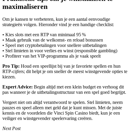
maximaliseren
Om je kansen te verbeteren, kun je een aantal eenvoudige
strategieën volgen. Hieronder vind je een handige checklist:
• Kies slots met een RTP van minimaal 95 %
• Maak gebruik van de welkomst- en reload bonussen
• Speel met cryptobetalingen voor snellere uitbetalingen
• Stel limieten in voor verlies en winst (responsible gambling)
• Profiteer van het VIP‑programma als je vaak speelt
Pro Tip:
Houd een speellijst bij van je favoriete spellen en hun
RTP‑cijfers; dit helpt je om sneller de meest winstgevende opties te
kiezen.
Expert Advice:
Begin altijd met een klein budget en verhoog dit
pas wanneer je de uitbetalingsstructuur van een spel goed begrijpt.
Vergeet niet om altijd verantwoord te spelen. Stel limieten, neem
pauzes en speel alleen met geld dat je kunt missen. Met de juiste
kennis en de voordelen die Vinci Spin Casino biedt, kun je een
veiliger en winstgevender speelervaring creëren.
Next Post