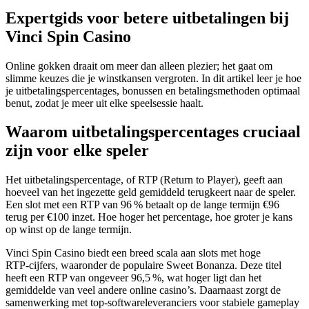
Expertgids voor betere uitbetalingen bij
Vinci Spin Casino
Online gokken draait om meer dan alleen plezier; het gaat om
slimme keuzes die je winstkansen vergroten. In dit artikel leer je hoe
je uitbetalingspercentages, bonussen en betalingsmethoden optimaal
benut, zodat je meer uit elke speelsessie haalt.
Waarom uitbetalingspercentages cruciaal
zijn voor elke speler
Het uitbetalingspercentage, of RTP (Return to Player), geeft aan
hoeveel van het ingezette geld gemiddeld terugkeert naar de speler.
Een slot met een RTP van 96 % betaalt op de lange termijn €96
terug per €100 inzet. Hoe hoger het percentage, hoe groter je kans
op winst op de lange termijn.
Vinci Spin Casino biedt een breed scala aan slots met hoge
RTP‑cijfers, waaronder de populaire Sweet Bonanza. Deze titel
heeft een RTP van ongeveer 96,5 %, wat hoger ligt dan het
gemiddelde van veel andere online casino’s. Daarnaast zorgt de
samenwerking met top‑softwareleveranciers voor stabiele gameplay