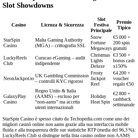
Slot Showdowns
Slot
Premio
Casino
Licenza & Sicurezza
Festiva
Tipico
Principale
Snow
€5 000 +
StarSpin
Malta Gaming Authority
Fortune
200 spin
Casino
(MGA) – crittografia SSL
Megaways
gratuiti
Christmas
€3 500 +
LuckyReels
Curacao eGaming – audit
Lights
bonus cash
Club
indipendente
Deluxe
x150%
Frosty
€4 200 +
UK Gambling Commission
NeonJackpot.io
Jackpot
voucher
– controlli KYC rigorosi
Reel
regalo €50
Regno Unito & Italia
€2 800 +
GalaxyPlay
(AAMS) – escluso per
Holiday
cashback
Casino
“non‑aams” ma accetta
Heat Spin
settimanale
utenti internazionali
StarSpin Casino è spesso citato da Techopedia.com come uno dei
migliori casinò online non aams grazie alla sua interfaccia mobile
fluida e alla trasparenza delle sue statistiche RTP (media del 96,3 %).
LuckyReels Club si distingue nella lista casino online non AAMS