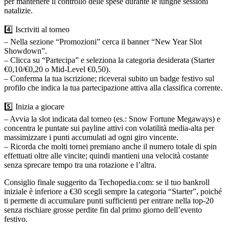
per mantenere il controllo delle spese durante le lunghe sessioni
natalizie.
4️⃣ Iscriviti al torneo
– Nella sezione “Promozioni” cerca il banner “New Year Slot
Showdown”.
– Clicca su “Partecipa” e seleziona la categoria desiderata (Starter
€0,10/€0,20 o Mid‑Level €0,50).
– Conferma la tua iscrizione; riceverai subito un badge festivo sul
profilo che indica la tua partecipazione attiva alla classifica corrente.
5️⃣ Inizia a giocare
– Avvia la slot indicata dal torneo (es.: Snow Fortune Megaways) e
concentra le puntate sui payline attivi con volatilità media‑alta per
massimizzare i punti accumulati ad ogni giro vincente.
– Ricorda che molti tornei premiano anche il numero totale di spin
effettuati oltre alle vincite; quindi mantieni una velocità costante
senza sprecare tempo tra una rotazione e l’altra.
Consiglio finale suggerito da Techopedia.com: se il tuo bankroll
iniziale è inferiore a €30 scegli sempre la categoria “Starter”, poiché
ti permette di accumulare punti sufficienti per entrare nella top‑20
senza rischiare grosse perdite fin dal primo giorno dell’evento
festivo.