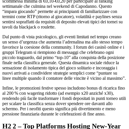
scommessa minima di €0,10‑€0,20 per partecipare al ranking
settimanale che culmina nel weekend di Capodanno. Questo
“impara giocando” permette ai principianti di familiarizzare con
termini come RTP (ritorno al giocatore), volatilità e paylines senza
sentirsi sopraffatti da requisiti di deposito elevati tipici dei tornei su
tavoli da blackjack o roulette.
Dal punto di vista psicologico, gli eventi limitati nel tempo creano
un senso d’urgenza che aumenta l’adrenalina ma allo stesso tempo
favorisce la coesione della community. I forum dei casinò online e i
gruppi Telegram si riempiono di messaggi che celebrano ogni
piccolo traguardo, dal primo “top‑10” alla conquista della posizione
finale nella classifica generale. Questa dinamica sociale riduce la
sensazione di isolamento tipica del gioco solitario e incoraggia i
nuovi arrivati a condividere strategie semplici come “puntare su
linee multiple quando il contatore delle vincite è vicino al massimo”.
Infine, le promozioni festive spesso includono bonus di ricarica fino
al 200 % con wagering ridotto (ad esempio x20 anziché x30),
rendendo più facile trasformare i fondi depositati in punti torneo utili
per scalare la classifica senza dover spendere ore davanti allo
schermo. Per i neofiti questo significa più divertimento e meno
pressione finanziaria durante le celebrazioni di fine anno.
H2 2 – Top Platforms Hosting New‑Year