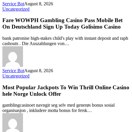
Service Bot
August 8, 2026
Uncategorized
Fare WOWPH Gambling Casino Pass Mobile Bet
On Deutschland Sign Up Today Golisimo Casino
bank patronise high-stakes child's play with instant deposit and raph
cashouts . Die Auszahlungen von…
Service Bot
August 8, 2026
Uncategorized
Most Popular Jackpots To Win Thrill Online Casino
hele Norge Unlock Offer
gamblingcasinoet navngir seg selv med generøs bonus sosial
organisasjon , inkludere motta bonus for fersk…