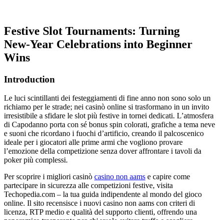
Festive Slot Tournaments: Turning
New‑Year Celebrations into Beginner
Wins
Introduction
Le luci scintillanti dei festeggiamenti di fine anno non sono solo un
richiamo per le strade; nei casinò online si trasformano in un invito
irresistibile a sfidare le slot più festive in tornei dedicati. L’atmosfera
di Capodanno porta con sé bonus spin colorati, grafiche a tema neve
e suoni che ricordano i fuochi d’artificio, creando il palcoscenico
ideale per i giocatori alle prime armi che vogliono provare
l’emozione della competizione senza dover affrontare i tavoli da
poker più complessi.
Per scoprire i migliori casinò
casino non aams
e capire come
partecipare in sicurezza alle competizioni festive, visita
Techopedia.com – la tua guida indipendente al mondo del gioco
online. Il sito recensisce i nuovi casino non aams con criteri di
licenza, RTP medio e qualità del supporto clienti, offrendo una