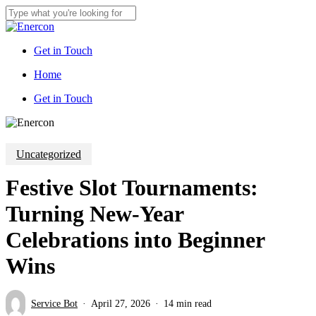
Skip
to
Close
main
Search
content
Get in Touch
Menu
Home
G
e
t
i
n
T
o
u
c
h
Uncategorized
Festive Slot Tournaments:
Turning New‑Year
Celebrations into Beginner
Wins
Service Bot
April 27, 2026
14 min read