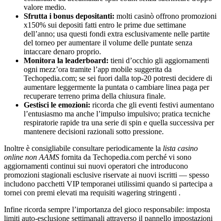
valore medio.
Sfrutta i bonus depositanti:
molti casinò offrono promozioni
x150% sui depositi fatti entro le prime due settimane
dell’anno; usa questi fondi extra esclusivamente nelle partite
del torneo per aumentare il volume delle puntate senza
intaccare denaro proprio.
Monitora la leaderboard:
tieni d’occhio gli aggiornamenti
ogni mezz’ora tramite l’app mobile suggerita da
Techopedia.com; se sei fuori dalla top‑20 potresti decidere di
aumentare leggermente la puntata o cambiare linea paga per
recuperare terreno prima della chiusura finale.
Gestisci le emozioni:
ricorda che gli eventi festivi aumentano
l’entusiasmo ma anche l’impulso impulsivo; pratica tecniche
respiratorie rapide tra una serie di spin e quella successiva per
mantenere decisioni razionali sotto pressione.
Inoltre è consigliabile consultare periodicamente la
lista casino
online non AAMS
fornita da Techopedia.com perché vi sono
aggiornamenti continui sui nuovi operatori che introducono
promozioni stagionali esclusive riservate ai nuovi iscritti — spesso
includono pacchetti VIP temporanei utilissimi quando si partecipa a
tornei con premi elevati ma requisiti wagering stringenti .
Infine ricorda sempre l’importanza del gioco responsabile: imposta
limiti auto‑esclusione settimanali attraverso il pannello impostazioni