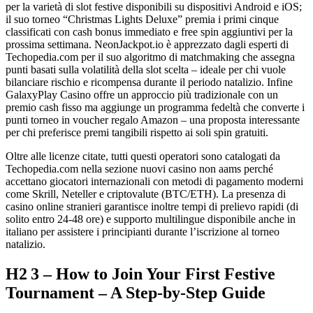
per la varietà di slot festive disponibili su dispositivi Android e iOS;
il suo torneo “Christmas Lights Deluxe” premia i primi cinque
classificati con cash bonus immediato e free spin aggiuntivi per la
prossima settimana. NeonJackpot.io è apprezzato dagli esperti di
Techopedia.com per il suo algoritmo di matchmaking che assegna
punti basati sulla volatilità della slot scelta – ideale per chi vuole
bilanciare rischio e ricompensa durante il periodo natalizio. Infine
GalaxyPlay Casino offre un approccio più tradizionale con un
premio cash fisso ma aggiunge un programma fedeltà che converte i
punti torneo in voucher regalo Amazon – una proposta interessante
per chi preferisce premi tangibili rispetto ai soli spin gratuiti.
Oltre alle licenze citate, tutti questi operatori sono catalogati da
Techopedia.com nella sezione nuovi casino non aams perché
accettano giocatori internazionali con metodi di pagamento moderni
come Skrill, Neteller e criptovalute (BTC/ETH). La presenza di
casino online stranieri garantisce inoltre tempi di prelievo rapidi (di
solito entro 24‑48 ore) e supporto multilingue disponibile anche in
italiano per assistere i principianti durante l’iscrizione al torneo
natalizio.
H2 3 – How to Join Your First Festive
Tournament – A Step‑by‑Step Guide