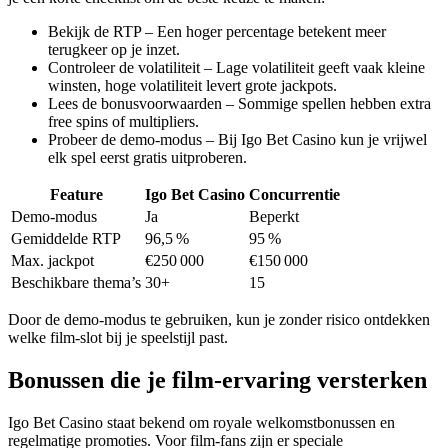
Bekijk de RTP – Een hoger percentage betekent meer
terugkeer op je inzet.
Controleer de volatiliteit – Lage volatiliteit geeft vaak kleine
winsten, hoge volatiliteit levert grote jackpots.
Lees de bonusvoorwaarden – Sommige spellen hebben extra
free spins of multipliers.
Probeer de demo‑modus – Bij Igo Bet Casino kun je vrijwel
elk spel eerst gratis uitproberen.
Feature
Igo Bet Casino
Concurrentie
Demo‑modus
Ja
Beperkt
Gemiddelde RTP
96,5 %
95 %
Max. jackpot
€250 000
€150 000
Beschikbare thema’s
30+
15
Door de demo‑modus te gebruiken, kun je zonder risico ontdekken
welke film‑slot bij je speelstijl past.
Bonussen die je film‑ervaring versterken
Igo Bet Casino staat bekend om royale welkomstbonussen en
regelmatige promoties. Voor film‑fans zijn er speciale