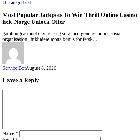
Uncategorized
Most Popular Jackpots To Win Thrill Online Casino
hele Norge Unlock Offer
gamblingcasinoet navngir seg selv med generøs bonus sosial
organisasjon , inkludere motta bonus for fersk…
Service Bot
August 8, 2026
Leave a Reply
Name
*
Email
*