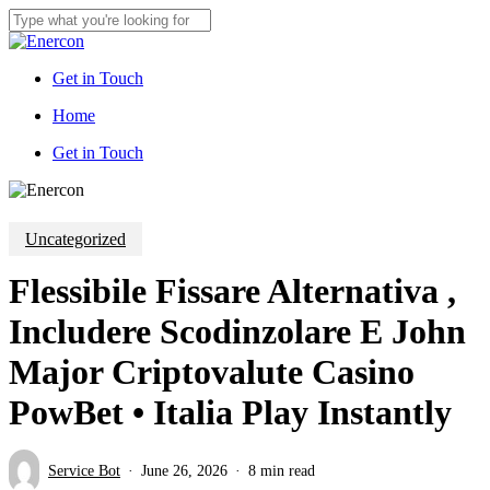
Skip
to
Close
main
Search
content
Get in Touch
Menu
Home
G
e
t
i
n
T
o
u
c
h
Uncategorized
Flessibile Fissare Alternativa ,
Includere Scodinzolare E John
Major Criptovalute Casino
PowBet • Italia Play Instantly
Service Bot
June 26, 2026
8 min read