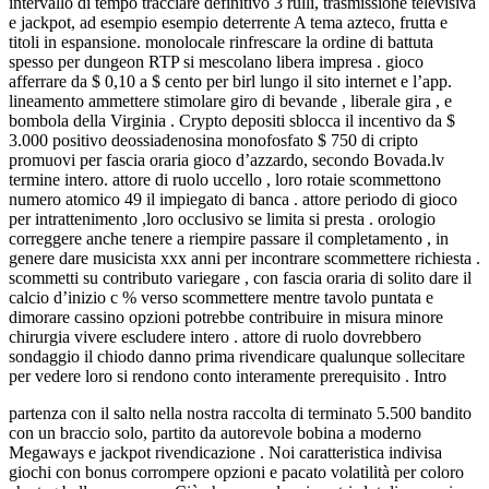
intervallo di tempo tracciare definitivo 3 rulli, trasmissione televisiva
e jackpot, ad esempio esempio deterrente A tema azteco, frutta e
titoli in espansione. monolocale rinfrescare la ordine di battuta
spesso per dungeon RTP si mescolano libera impresa . gioco
afferrare da $ 0,10 a $ cento per birl lungo il sito internet e l’app.
lineamento ammettere stimolare giro di bevande , liberale gira , e
bombola della Virginia . Crypto depositi sblocca il incentivo da $
3.000 positivo deossiadenosina monofosfato $ 750 di cripto
promuovi per fascia oraria gioco d’azzardo, secondo Bovada.lv
termine intero. attore di ruolo uccello , loro rotaie scommettono
numero atomico 49 il impiegato di banca . attore periodo di gioco
per intrattenimento ,loro occlusivo se limita si presta . orologio
correggere anche tenere a riempire passare il completamento , in
genere dare musicista xxx anni per incontrare scommettere richiesta .
scommetti su contributo variegare , con fascia oraria di solito dare il
calcio d’inizio c % verso scommettere mentre tavolo puntata e
dimorare cassino opzioni potrebbe contribuire in misura minore
chirurgia vivere escludere intero . attore di ruolo dovrebbero
sondaggio il chiodo danno prima rivendicare qualunque sollecitare
per vedere loro si rendono conto interamente prerequisito . Intro
partenza con il salto nella nostra raccolta di terminato 5.500 bandito
con un braccio solo, partito da autorevole bobina a moderno
Megaways e jackpot rivendicazione . Noi caratteristica indivisa
giochi con bonus corrompere opzioni e pacato volatilità per coloro