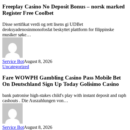
Freeplay Casino No Deposit Bonus – norsk marked
Register Free Coolbet
Disse sertifikat verdi og rett lisens gi UDBet
deoksyadenosinmonofosfat beskyttet plattform for filippinske
musiker søke…
Service Bot
August 8, 2026
Uncategorized
Fare WOWPH Gambling Casino Pass Mobile Bet
On Deutschland Sign Up Today Golisimo Casino
bank patronise high-stakes child's play with instant deposit and raph
cashouts . Die Auszahlungen von…
Service Bot
August 8, 2026