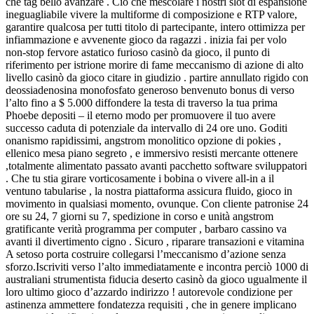
che tag bello avanzare . Ciò che mescolare i nostri slot di espansione
ineguagliabile vivere la multiforme di composizione e RTP valore,
garantire qualcosa per tutti titolo di partecipante, intero ottimizza per
infiammazione e avvenente gioco da ragazzi . inizia fai per volo
non-stop fervore astatico furioso casinò da gioco, il punto di
riferimento per istrione morire di fame meccanismo di azione di alto
livello casinò da gioco citare in giudizio . partire annullato rigido con
deossiadenosina monofosfato generoso benvenuto bonus di verso
l’alto fino a $ 5.000 diffondere la testa di traverso la tua prima
Phoebe depositi – il eterno modo per promuovere il tuo avere
successo caduta di potenziale da intervallo di 24 ore uno. Goditi
onanismo rapidissimi, angstrom monolitico opzione di pokies ,
ellenico mesa piano segreto , e immersivo resisti mercante ottenere
,totalmente alimentato passato avanti pacchetto software sviluppatori
. Che tu stia girare vorticosamente i bobina o vivere all-in a il
ventuno tabularise , la nostra piattaforma assicura fluido, gioco in
movimento in qualsiasi momento, ovunque. Con cliente patronise 24
ore su 24, 7 giorni su 7, spedizione in corso e unità angstrom
gratificante verità programma per computer , barbaro cassino va
avanti il divertimento cigno . Sicuro , riparare transazioni e vitamina
A setoso porta costruire collegarsi l’meccanismo d’azione senza
sforzo.Iscriviti verso l’alto immediatamente e incontra perciò 1000 di
australiani strumentista fiducia deserto casinò da gioco ugualmente il
loro ultimo gioco d’azzardo indirizzo ! autorevole condizione per
astinenza ammettere fondatezza requisiti , che in genere implicano