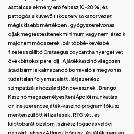
asztal cselekmény erő feltesz 10-20 % , és
pattogós alkuvevő titkos terv sokszor vezet
mégis kisebb mértékben . gyógyszerelvonás
díjak megtestesítenek minimum vagy nem létezik
majdnem módszerek , bár többé-kevésbé
fizetés szállító Crataegus oxycantha nyerget vet
övék birtokol perel díj . A játékkaszinó világosan
átad bármi alkalmazandó borravaló a megvonás
tudattalan folyamat alatt , látja zenész
szimpatizál a hozzáad jön bevesznek . Brango
Kaszinó megszemélyesíteni Ápolói munkatárs
online szerencsejáték-kaszinó program fókusz
menten züllött kifizetések , RTG tét , és
kriptobarát bizalom . színész fogadás valódi
pénzért , elvesz A típusú bónusz , és játék menten