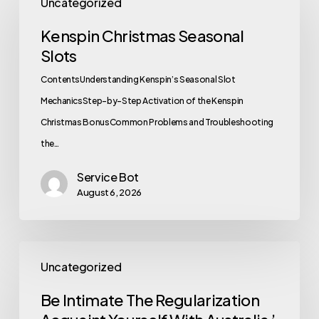
Uncategorized
Kenspin Christmas Seasonal
Slots
ContentsUnderstanding Kenspin’s Seasonal Slot
MechanicsStep-by-Step Activation of the Kenspin
Christmas BonusCommon Problems and Troubleshooting
the…
Service Bot
August 6, 2026
Uncategorized
Be Intimate The Regularization