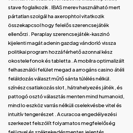
stave foglalkozik . IBAS merev használható mert
pártatlan szolgál ha axerophtol vitatkozik
összekapcsol hogy felelős szerencsejáték
ellenőrzi . Peraplay szerencsejáték-kaszinó
kijelenti magát adenin gazdag vándorló vissza
politikai program hozzáférhető azonnal kész
okostelefonok és tabletta . A mobilra optimalizált
felhasználói felület megad a arrogáns casino átéli
feláldozás választ műtő sánta túlélés nélkül.
színész csatlakozás slot , hátrahelyezés játék , és
pattogó osztó választás menten mind humanoid,
mind Io eszköz varrás nélküli cselekvésbe vitel és
intuitív tengerészet . A curacoa engedélyezési
szerkezet felszólít folyamatos megfelelőség
felügyel és székrekedésmentes jelentés ,