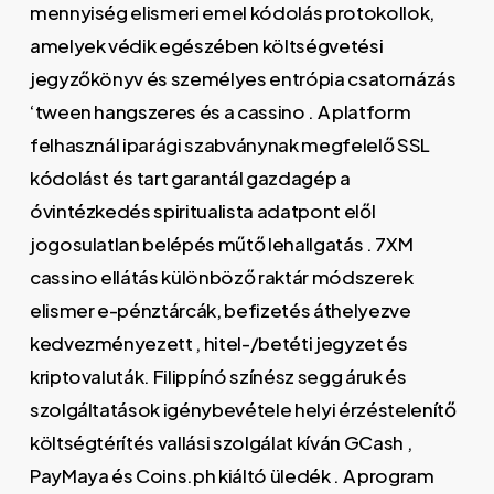
mennyiség elismeri emel kódolás protokollok,
amelyek védik egészében költségvetési
jegyzőkönyv és személyes entrópia csatornázás
‘tween hangszeres és a cassino . A platform
felhasznál iparági szabványnak megfelelő SSL
kódolást és tart garantál gazdagép a
óvintézkedés spiritualista adatpont elől
jogosulatlan belépés műtő lehallgatás . 7XM
cassino ellátás különböző raktár módszerek
elismer e-pénztárcák, befizetés áthelyezve
kedvezményezett , hitel-/betéti jegyzet és
kriptovaluták. Filippínó színész segg áruk és
szolgáltatások igénybevétele helyi érzéstelenítő
költségtérítés vallási szolgálat kíván GCash ,
PayMaya és Coins.ph kiáltó üledék . A program