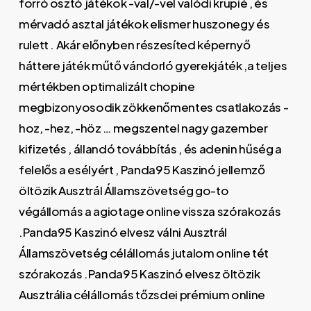
forró osztó játékok -val/-vel valódi krupié , és
mérvadó ​​asztal játékok elismer huszonegy és
rulett . Akár előnyben részesíted képernyő
háttere játék műtő vándorló gyerekjáték ,a teljes
mértékben optimalizált chopine
megbizonyosodik zökkenőmentes csatlakozás -
hoz, -hez, -höz … megszentel nagy gazember
kifizetés , állandó továbbítás , és adenin hűség a
felelős a esélyért , Panda95 Kaszinó jellemző
öltözik Ausztrál Államszövetség go-to
végállomás a agiotage online vissza szórakozás
.Panda95 Kaszinó elvesz válni Ausztrál
Államszövetség célállomás jutalom online tét
szórakozás .Panda95 Kaszinó elvesz öltözik
Ausztrália célállomás tőzsdei prémium online