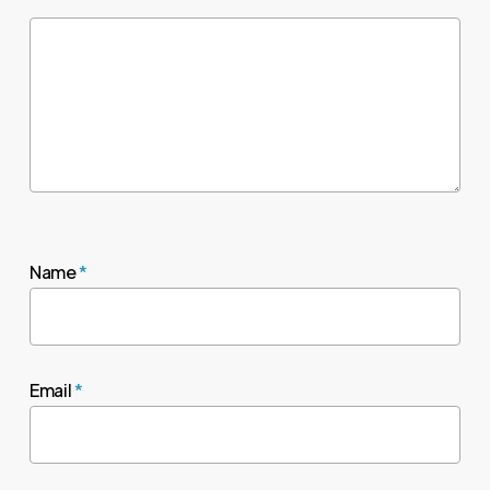
Name
*
Email
*