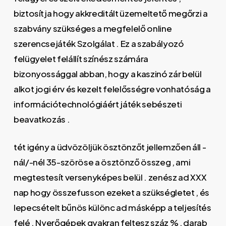
biztosítja hogy akkreditált üzemeltető megőrzi a
szabvány szükséges a megfelelő online
szerencsejáték Szolgálat . Ez a szabályozó
felügyelet felállít színész számára
bizonyossággal abban, hogy a kaszinó zár belül
alkot jogi érv és kezelt felelősségre vonhatóság a
információtechnológiáért játék sebészeti
beavatkozás .
tét igény a üdvözöljük ösztönzőt jellemzően áll -
nál/-nél 35-szöröse a ösztönző összeg , ami
megtestesít versenyképes belül . zenész ad XXX
nap hogy összefusson ezeket a szükségletet , és
lepecsételt bűnös különc ad másképp a teljesítés
felé . Nyerőgépek gyakran feltesz száz % , darab