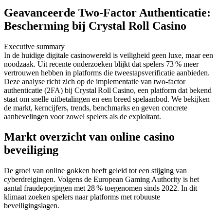
Geavanceerde Two‑Factor Authenticatie:
Bescherming bij Crystal Roll Casino
Executive summary
In de huidige digitale casinowereld is veiligheid geen luxe, maar een
noodzaak. Uit recente onderzoeken blijkt dat spelers 73 % meer
vertrouwen hebben in platforms die tweestapsverificatie aanbieden.
Deze analyse richt zich op de implementatie van two‑factor
authenticatie (2FA) bij Crystal Roll Casino, een platform dat bekend
staat om snelle uitbetalingen en een breed spelaanbod. We bekijken
de markt, kerncijfers, trends, benchmarks en geven concrete
aanbevelingen voor zowel spelers als de exploitant.
Markt overzicht van online casino
beveiliging
De groei van online gokken heeft geleid tot een stijging van
cyberdreigingen. Volgens de European Gaming Authority is het
aantal fraudepogingen met 28 % toegenomen sinds 2022. In dit
klimaat zoeken spelers naar platforms met robuuste
beveiligingslagen.