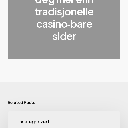
tradisjonelle
casino‑bare
sider
Related Posts
Uncategorized