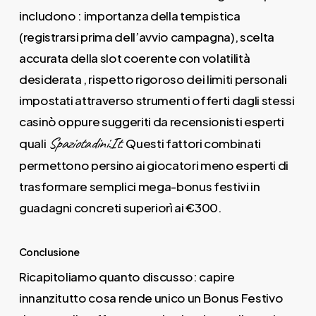
includono : importanza della tempistica
(registrarsi prima dell’avvio campagna), scelta
accurata della slot coerente con volatilità
desiderata , rispetto rigoroso dei limiti personali
impostati attraverso strumenti offerti dagli stessi
casinò oppure suggeriti da recensionisti esperti
Spaziotadini.It
quali
. Questi fattori combinati
permettono persino ai giocatori meno esperti di
trasformare semplici mega-bonus festivi in
guadagni concreti superiorì ai €300.
Conclusione
Ricapitoliamo quanto discusso: capire
innanzitutto cosa rende unico un Bonus Festivo