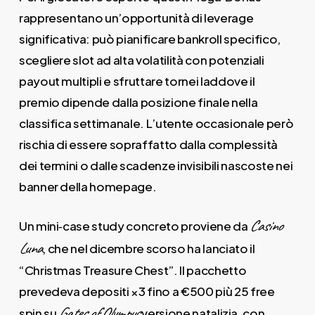
rappresentano un’opportunità di leverage
significativa: può pianificare bankroll specifico,
scegliere slot ad alta volatilità con potenziali
payout multipli e sfruttare tornei laddove il
premio dipende dalla posizione finale nella
classifica settimanale. L’utente occasionale però
rischia di essere sopraffatto dalla complessità
dei termini o dalle scadenze invisibili nascoste nei
banner della homepage.
Casino
Un mini‑case study concreto proviene da
Luna
, che nel dicembre scorso ha lanciato il
“Christmas Treasure Chest”. Il pacchetto
prevedeva depositi ×3 fino a €500 più 25 free
Gates of Olympus
spin su
versione natalizia, con