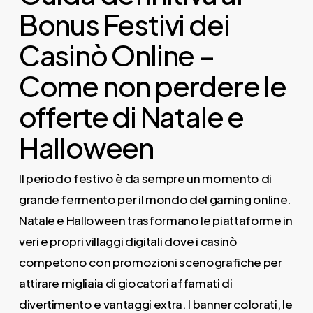
Bonus Festivi dei
Casinò Online –
Come non perdere le
offerte di Natale e
Halloween
Il periodo festivo è da sempre un momento di
grande fermento per il mondo del gaming online.
Natale e Halloween trasformano le piattaforme in
veri e propri villaggi digitali dove i casinò
competono con promozioni scenografiche per
attirare migliaia di giocatori affamati di
divertimento e vantaggi extra. I banner colorati, le