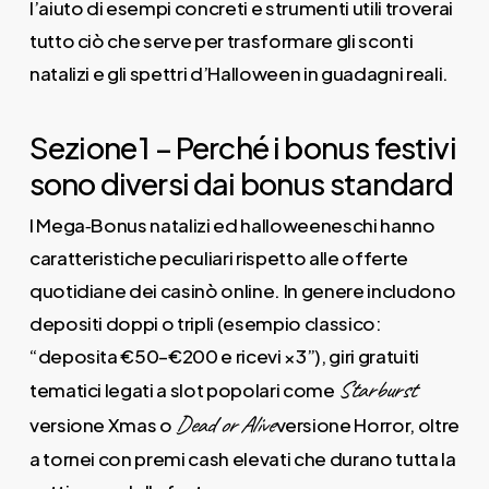
l’aiuto di esempi concreti e strumenti utili troverai
tutto ciò che serve per trasformare gli sconti
natalizi e gli spettri d’Halloween in guadagni reali.
Sezione 1 – Perché i bonus festivi
sono diversi dai bonus standard
I Mega‑Bonus natalizi ed halloweeneschi hanno
caratteristiche peculiari rispetto alle offerte
quotidiane dei casinò online. In genere includono
depositi doppi o tripli (esempio classico:
“deposita €50–€200 e ricevi ×3”), giri gratuiti
Starburst
tematici legati a slot popolari come
Dead or Alive
versione Xmas o
versione Horror, oltre
a tornei con premi cash elevati che durano tutta la