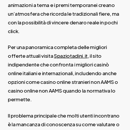
animazioni a tema e i premi temporanei creano
un’atmosfera che ricorda le tradizionali fiere, ma
con la possibilità di vincere denaro reale in pochi
click.
Per una panoramica completa delle migliori
offerte attuali visita
Spaziotadini.it
, il sito
indipendente che confronta i migliori casinò
online italiani e internazionali, includendo anche
opzioni come casino online stranieri non AAMS o
casino online non AAMS quando la normativa lo
permette.
Il problema principale che molti utenti incontrano
è la mancanza di conoscenza su come valutare o