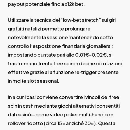
payout potenziale fino a x12k bet.
Utilizzare la tecnica del “low‑bet stretch” sui giri
gratuiti natalizi permette prolungare
notevolmente la sessione mantenendo sotto
controllo l’esposizione finanziaria giornaliera :
impostando puntate pari allo 0,01 €–0,02 €, si
trasformano trenta free spin in decine di rotazioni
effettive grazie alla funzione re‑trigger presente
in molte slot seasonal.
In alcuni casi conviene convertire i vincoli dei free
spin in cash mediante giochi alternativi consentiti
dal casinò—come video poker multi‑hand con
rollover ridotto (circa 15× anziché 30×). Questa