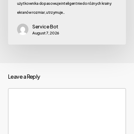
użytkownika dopasowuje inteligentnie do różnych krainy
ekranów rozmiar, utrzymuje…
Service Bot
August 7, 2026
Leave a Reply