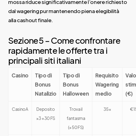
mossa riduce significativamente l’onere richiesto
dal wagering pur mantenendo piena elegibilità
alla cashout finale.
Sezione 5 – Come confrontare
rapidamente le offerte tra i
principali siti italiani
Casino
Tipo di
Tipo di
Requisito
Val
Bonus
Bonus
Wagering
sti
Natalizio
Halloween
medio
(€)
CasinoA
Deposito
Trova il
35×
€1
×3 +30 FS
fantasma
(+50 FS)