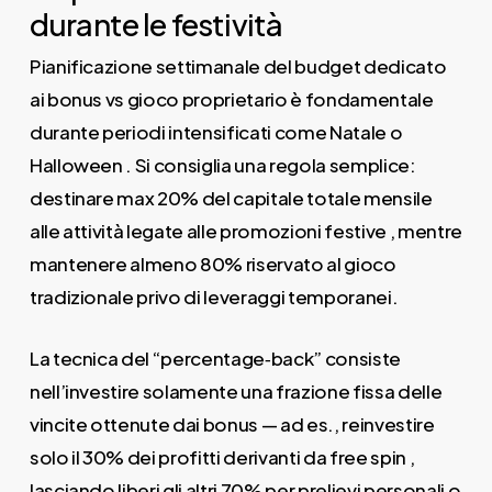
durante le festività
Pianificazione settimanale del budget dedicato
ai bonus vs gioco proprietario è fondamentale
durante periodi intensificati come Natale o
Halloween . Si consiglia una regola semplice:
destinare max 20% del capitale totale mensile
alle attività legate alle promozioni festive , mentre
mantenere almeno 80% riservato al gioco
tradizionale privo di leveraggi temporanei.
La tecnica del “percentage‑back” consiste
nell’investire solamente una frazione fissa delle
vincite ottenute dai bonus — ad es., reinvestire
solo il 30% dei profitti derivanti da free spin ,
lasciando liberi gli altri 70% per prelievi personali o