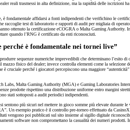
r reali trasmessi in alta definizione, ma la rapidità delle iscrizioni ha 
 è fondamentale affidarsi a fonti indipendenti che verifichino le certifi
he raccoglie test di laboratorio e rapporti di audit per migliaia di operat
nno ottenuto la certificazione eCOGRA o Malta Gaming Authority. In qu
adottare quando l’RNG è certificato da enti riconosciuti.
 perché è fondamentale nei tornei live”
urre sequenze numeriche imprevedibili che determinano l’esito di ogn
l mazzo fisico del dealer; invece controlla elementi come la selezione del
ione è cruciale perché i giocatori percepiscono una maggiore “autenticità
ech Labs, Malta Gaming Authority (MGA) e Gaming Laboratories Internati
 prodotte rispettino una distribuzione uniforme entro margini stretti d
sono stati sottoposti a audit periodici indipendenti.
ri si sentono più sicuri nel mettere in gioco somme più elevate durante l
 Un esempio pratico è il controllo pre‑torneo effettuato da CasinoX: p
tati vengono poi pubblicati sul sito insieme al sigillo digitale riconosc
namenti software non compromettano la casualità dei numeri prodotti. In s