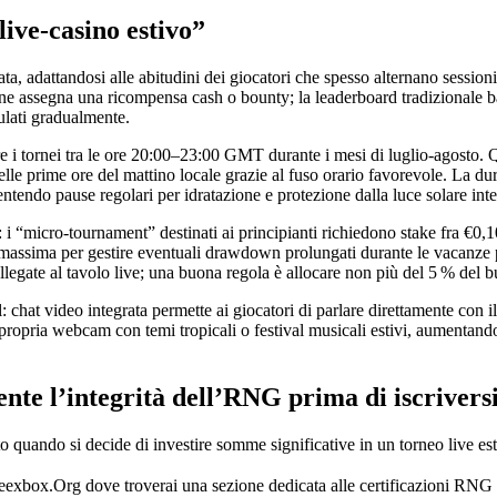
live‑casino estivo”
ata, adattandosi alle abitudini dei giocatori che spesso alternano sessioni
 assegna una ricompensa cash o bounty; la leaderboard tradizionale basat
ulati gradualmente.
 i tornei tra le ore 20:00–23:00 GMT durante i mesi di luglio‑agosto. Qu
elle prime ore del mattino locale grazie al fuso orario favorevole. La dur
tendo pause regolari per idratazione e protezione dalla luce solare intens
i “micro‑tournament” destinati ai principianti richiedono stake fra €0,10 
 massima per gestire eventuali drawdown prolungati durante le vacanze 
legate al tavolo live; una buona regola è allocare non più del 5 % del b
al: chat video integrata permette ai giocatori di parlare direttamente co
 propria webcam con temi tropicali o festival musicali estivi, aumentand
e l’integrità dell’RNG prima di iscriversi
 quando si decide di investire somme significative in un torneo live est
Geexbox.Org dove troverai una sezione dedicata alle certificazioni RNG d