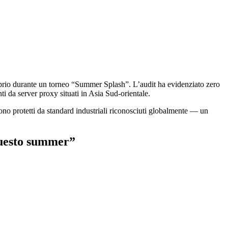
roprio durante un torneo “Summer Splash”. L’audit ha evidenziato zero
ti da server proxy situati in Asia Sud‑orientale.
sono protetti da standard industriali riconosciuti globalmente — un
 questo summer”