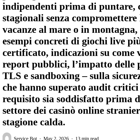
indipendenti prima di puntare, co
stagionali senza compromettere l
vacanze al mare o in montagna, l
esempi concreti di giochi live p
certificato, indicazioni su come 
report pubblici, l’impatto delle
TLS e sandboxing – sulla sicurez
che hanno superato audit critici 
requisito sia soddisfatto prima 
settore dei casinò online stranie
stagione calda.
Service Bot
May 2, 2026
13 min read