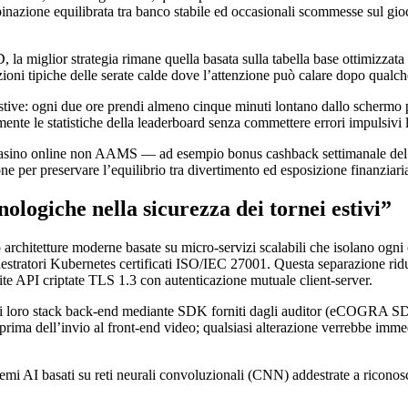
mbinazione equilibrata tra banco stabile ed occasionali scommesse sul 
, la miglior strategia rimane quella basata sulla tabella base ottimizzat
uazioni tipiche delle serate calde dove l’attenzione può calare dopo qual
estive: ogni due ore prendi almeno cinque minuti lontano dallo schermo pe
ente le statistiche della leaderboard senza commettere errori impulsivi 
lista casino online non AAMS — ad esempio bonus cashback settimanale de
e per preservare l’equilibrio tra divertimento ed esposizione finanziaria
ologiche nella sicurezza dei tornei estivi”
ato architetture moderne basate su micro‑servizi scalabili che isolano
stratori Kubernetes certificati ISO/IEC 27001. Questa separazione riduc
e API criptate TLS 1.​3 con autenticazione mutuale client‑server.
 nei loro stack back‑end mediante SDK forniti dagli auditor (eCOGRA SD
ima dell’invio al front‑end video; qualsiasi alterazione verrebbe immedi
temi AI basati su reti neurali convoluzionali (CNN) addestrate a riconos