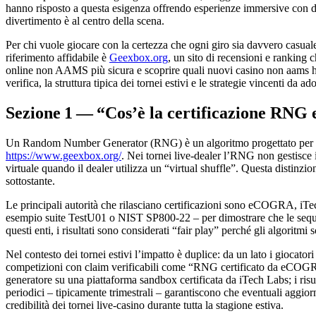
hanno risposto a questa esigenza offrendo esperienze immersive con deale
divertimento è al centro della scena.
Per chi vuole giocare con la certezza che ogni giro sia davvero casuale,
riferimento affidabile è
Geexbox.org
, un sito di recensioni e ranking c
online non AAMS più sicura e scoprire quali nuovi casino non aams ha
verifica, la struttura tipica dei tornei estivi e le strategie vincenti da 
Sezione 1 — “Cos’è la certificazione RNG e
Un Random Number Generator (RNG) è un algoritmo progettato per prod
https://www.geexbox.org/
. Nei tornei live‑dealer l’RNG non gestisce i
virtuale quando il dealer utilizza un “virtual shuffle”. Questa distinz
sottostante.
Le principali autorità che rilasciano certificazioni sono eCOGRA, iT
esempio suite TestU01 o NIST SP800‑22 – per dimostrare che le sequenze
questi enti, i risultati sono considerati “fair play” perché gli algoritmi 
Nel contesto dei tornei estivi l’impatto è duplice: da un lato i giocato
competizioni con claim verificabili come “RNG certificato da eCOGRA”.
generatore su una piattaforma sandbox certificata da iTech Labs; i risul
periodici – tipicamente trimestrali – garantiscono che eventuali aggior
credibilità dei tornei live‑casino durante tutta la stagione estiva.