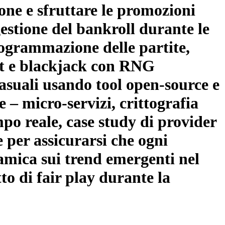
ione e sfruttare le promozioni
estione del bankroll durante le
rogrammazione delle partite,
rat e blackjack con RNG
casuali usando tool open‑source e
 – micro‑servizi, crittografia
mpo reale, case study di provider
e per assicurarsi che ogni
ramica sui trend emergenti nel
to di fair play durante la