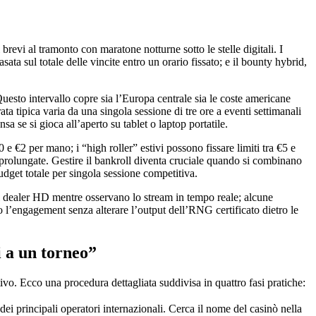
 brevi al tramonto con maratone notturne sotto le stelle digitali. I
a sul totale delle vincite entro un orario fissato; e il bounty hybrid,
esto intervallo copre sia l’Europa centrale sia le coste americane
ata tipica varia da una singola sessione di tre ore a eventi settimanali
a se si gioca all’aperto su tablet o laptop portatile.
e €2 per mano; i “high roller” estivi possono fissare limiti tra €5 e
prolungate. Gestire il bankroll diventa cruciale quando si combinano
udget totale per singola sessione competitiva.
n il dealer HD mentre osservano lo stream in tempo reale; alcune
o l’engagement senza alterare l’output dell’RNG certificato dietro le
 a un torneo”
ivo. Ecco una procedura dettagliata suddivisa in quattro fasi pratiche:
ei principali operatori internazionali. Cerca il nome del casinò nella