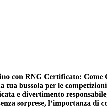
sino con RNG Certificato: Come 
a tua bussola per le competizioni
icata e divertimento responsabile,
enza sorprese, l’importanza di con