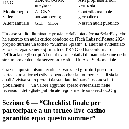
SDK eCOGRA
API proprietaria non
RNG
integrato
verificata
Monitoraggio
AI CNN
Controllo manuale
video
anti‑tampering
giornaliero
Audit annuale
GLI + MGA
Nessun audit pubblico
Un caso studio illuminante proviene dalla piattaforma SolarPlay, che
ha superato un audit critico condotto da iTech Labs nell’estate 2024
proprio durante un torneo “Summer Splash”. L’audit ha evidenziato
zero discrepanze nei log firmati dell’RNG ed ha confermato
l’efficacia degli script AI nel rilevare tentativi di manipolazione dello
stream provenienti da server proxy situati in Asia Sud‑orientale.
Grazie a queste misure tecniche avanzate i giocatori possono
partecipare ai tornei estivi sapendo che sia i numeri casuali sia la
qualità visiva sono protetti da standard industriali riconosciuti
globalmente — un valore aggiunto spesso evidenziato nelle
recensioni dettagliate pubblicate regolarmente su Geexbox.Org.
Sezione 6 — “Checklist finale per
partecipare a un torneo live‑casino
garantito equo questo summer”