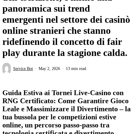
panoramica sui trend
emergenti nel settore dei casinò
online stranieri che stanno
ridefinendo il concetto di fair
play durante la stagione calda.
Service Bot
May 2, 2026
13 min read
Guida Estiva ai Tornei Live‑Casino con
RNG Certificato: Come Garantire Gioco
Leale e Massimizzare il Divertimento – la
tua bussola per le competizioni estive
online, un percorso passo‑passo tra
tecnologia certificata e divertimento