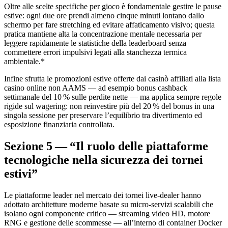
Oltre alle scelte specifiche per gioco è fondamentale gestire le pause
estive: ogni due ore prendi almeno cinque minuti lontano dallo
schermo per fare stretching ed evitare affaticamento visivo; questa
pratica mantiene alta la concentrazione mentale necessaria per
leggere rapidamente le statistiche della leaderboard senza
commettere errori impulsivi legati alla stanchezza termica
ambientale.*
Infine sfrutta le promozioni estive offerte dai casinò affiliati alla lista
casino online non AAMS — ad esempio bonus cashback
settimanale del 10 % sulle perdite nette — ma applica sempre regole
rigide sul wagering: non reinvestire più del 20 % del bonus in una
singola sessione per preservare l’equilibrio tra divertimento ed
esposizione finanziaria controllata.
Sezione 5 — “Il ruolo delle piattaforme
tecnologiche nella sicurezza dei tornei
estivi”
Le piattaforme leader nel mercato dei tornei live‑dealer hanno
adottato architetture moderne basate su micro‑servizi scalabili che
isolano ogni componente critico — streaming video HD, motore
RNG e gestione delle scommesse — all’interno di container Docker