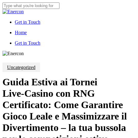
Skip
to
Close
main
Search
content
Get in Touch
Menu
Home
G
e
t
i
n
T
o
u
c
h
Uncategorized
Guida Estiva ai Tornei
Live‑Casino con RNG
Certificato: Come Garantire
Gioco Leale e Massimizzare il
Divertimento – la tua bussola