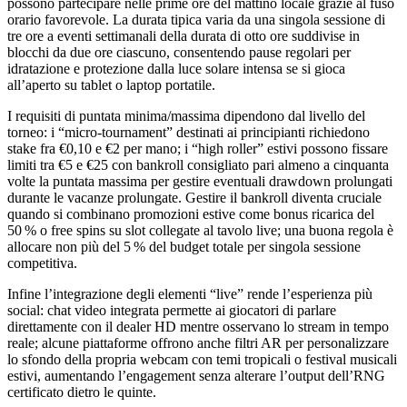
possono partecipare nelle prime ore del mattino locale grazie al fuso
orario favorevole. La durata tipica varia da una singola sessione di
tre ore a eventi settimanali della durata di otto ore suddivise in
blocchi da due ore ciascuno, consentendo pause regolari per
idratazione e protezione dalla luce solare intensa se si gioca
all’aperto su tablet o laptop portatile.
I requisiti di puntata minima/massima dipendono dal livello del
torneo: i “micro‑tournament” destinati ai principianti richiedono
stake fra €0,10 e €2 per mano; i “high roller” estivi possono fissare
limiti tra €5 e €25 con bankroll consigliato pari almeno a cinquanta
volte la puntata massima per gestire eventuali drawdown prolungati
durante le vacanze prolungate. Gestire il bankroll diventa cruciale
quando si combinano promozioni estive come bonus ricarica del
50 % o free spins su slot collegate al tavolo live; una buona regola è
allocare non più del 5 % del budget totale per singola sessione
competitiva.
Infine l’integrazione degli elementi “live” rende l’esperienza più
social: chat video integrata permette ai giocatori di parlare
direttamente con il dealer HD mentre osservano lo stream in tempo
reale; alcune piattaforme offrono anche filtri AR per personalizzare
lo sfondo della propria webcam con temi tropicali o festival musicali
estivi, aumentando l’engagement senza alterare l’output dell’RNG
certificato dietro le quinte.