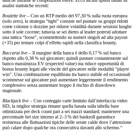
tattiche durante le competizioni estive. Ecco alcuni spunti basati su
analisi statistiche recenti:
Roulette live
– Con un RTP medio del 97,30 % sulla ruota europea
(solo zero), la strategia “tight” consiste nel puntare su gruppi ridotti
come colonne o dozzine per ridurre volatilità durante sessioni lunghe
sotto il sole cocente; tuttavia se sei dietro al leader potresti adottare
una tattica “loose”, scommettendo su numeri singoli ad alta payout
(+35) per tentare colpi d’effetto rapidi nella classifica bounty.
Baccarat live
– Il margine della banca è dello 0,17 % sul banco
rispetto allo 0,38 % sul giocatore; quindi puntare costantemente sul
banco massimizza EV (expected value) ma riduce opportunità di
bonus bounty legati alle vincite del giocatore nelle modalità “player
win”. Una combinazione equilibrata tra banco stabile ed occasionali
scommesse sul giocatore può aumentare leggermente il rendimento
complessivo senza aumentare troppo il rischio di drawdown
stagionale.
Blackjack live
– Con conteggio carte limitato dall’interfaccia video
HD, la miglior strategia rimane quella basata sulla tabella base
ottimizzata per deck count pari a sei mazzi standard; mantenere una
percentuale bet size intorno al 2–3 % del bankroll garantisce
resistenza alle fluttuazioni tipiche delle serate calde dove l’attenzione
può calare dopo qualche ora consecutiva davanti allo schermo.“