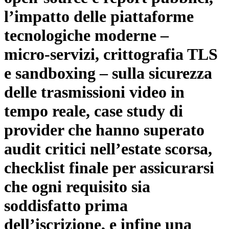
l’impatto delle piattaforme
tecnologiche moderne –
micro‑servizi, crittografia TLS
e sandboxing – sulla sicurezza
delle trasmissioni video in
tempo reale, case study di
provider che hanno superato
audit critici nell’estate scorsa,
checklist finale per assicurarsi
che ogni requisito sia
soddisfatto prima
dell’iscrizione, e infine una