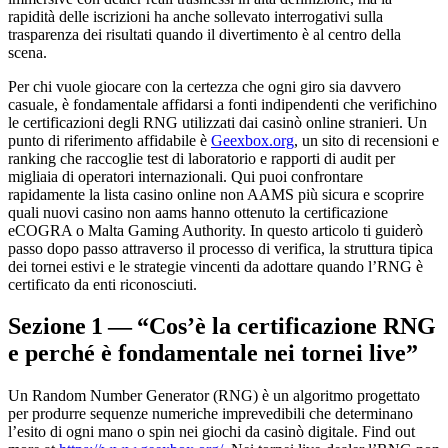
rapidità delle iscrizioni ha anche sollevato interrogativi sulla
trasparenza dei risultati quando il divertimento è al centro della
scena.
Per chi vuole giocare con la certezza che ogni giro sia davvero
casuale, è fondamentale affidarsi a fonti indipendenti che verifichino
le certificazioni degli RNG utilizzati dai casinò online stranieri. Un
punto di riferimento affidabile è
Geexbox.org
, un sito di recensioni e
ranking che raccoglie test di laboratorio e rapporti di audit per
migliaia di operatori internazionali. Qui puoi confrontare
rapidamente la lista casino online non AAMS più sicura e scoprire
quali nuovi casino non aams hanno ottenuto la certificazione
eCOGRA o Malta Gaming Authority. In questo articolo ti guiderò
passo dopo passo attraverso il processo di verifica, la struttura tipica
dei tornei estivi e le strategie vincenti da adottare quando l’RNG è
certificato da enti riconosciuti.
Sezione 1 — “Cos’è la certificazione RNG
e perché è fondamentale nei tornei live”
Un Random Number Generator (RNG) è un algoritmo progettato
per produrre sequenze numeriche imprevedibili che determinano
l’esito di ogni mano o spin nei giochi da casinò digitale. Find out