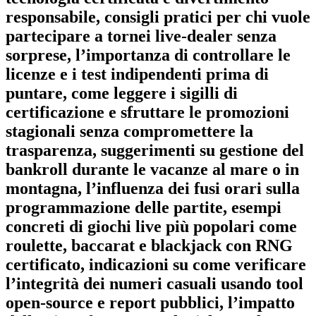
responsabile, consigli pratici per chi vuole
partecipare a tornei live‑dealer senza
sorprese, l’importanza di controllare le
licenze e i test indipendenti prima di
puntare, come leggere i sigilli di
certificazione e sfruttare le promozioni
stagionali senza compromettere la
trasparenza, suggerimenti su gestione del
bankroll durante le vacanze al mare o in
montagna, l’influenza dei fusi orari sulla
programmazione delle partite, esempi
concreti di giochi live più popolari come
roulette, baccarat e blackjack con RNG
certificato, indicazioni su come verificare
l’integrità dei numeri casuali usando tool
open‑source e report pubblici, l’impatto