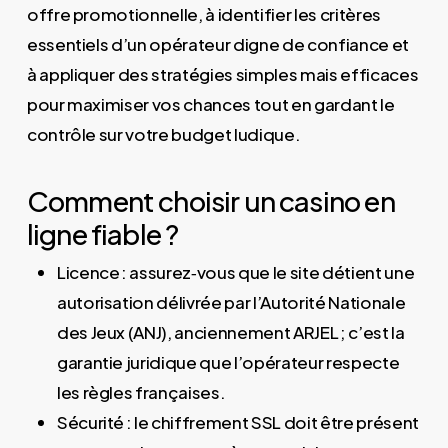
offre promotionnelle, à identifier les critères
essentiels d’un opérateur digne de confiance et
à appliquer des stratégies simples mais efficaces
pour maximiser vos chances tout en gardant le
contrôle sur votre budget ludique.
Comment choisir un casino en
ligne fiable ?
Licence : assurez‑vous que le site détient une
autorisation délivrée par l’Autorité Nationale
des Jeux (ANJ), anciennement ARJEL ; c’est la
garantie juridique que l’opérateur respecte
les règles françaises.
Sécurité : le chiffrement SSL doit être présent