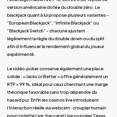
version américaine dotée du double zéro. Le
blackjack quant à lui propose plusieurs variantes –
“European Blackjack”, “Infinite Blackjack” ou
“Blackjack Switch” – chacune ajustant
légèrement la règle du double down ou du split
afin d’influencer le rendement global du joueur
expérimenté.
Le vidéo‑poker conserve également une place
solide ; « Jacks or Better » offre généralement un
RTP > 99 %, idéal pour ceux cherchant une marge
théorique favorable sans trop dépendre du
hasard pur. Enfin les casinos live introduisent
l’interaction réelle via webcam : croupier humain
pour roulette Live, baccarat Live ou poker Texas