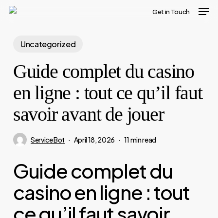
Men
Skip
Get in Touch
to
main
Uncategorized
content
Guide complet du casino
en ligne : tout ce qu’il faut
savoir avant de jouer
Service Bot
April 18, 2026
11 min read
Guide complet du
casino en ligne : tout
ce qu’il faut savoir