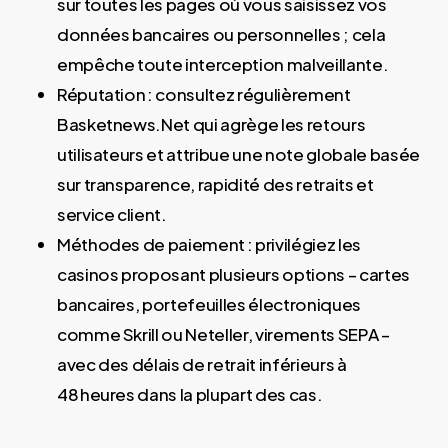
sur toutes les pages où vous saisissez vos
données bancaires ou personnelles ; cela
empêche toute interception malveillante.
Réputation : consultez régulièrement
Basketnews.Net qui agrège les retours
utilisateurs et attribue une note globale basée
sur transparence, rapidité des retraits et
service client.
Méthodes de paiement : privilégiez les
casinos proposant plusieurs options – cartes
bancaires, portefeuilles électroniques
comme Skrill ou Neteller, virements SEPA –
avec des délais de retrait inférieurs à
48 heures dans la plupart des cas.