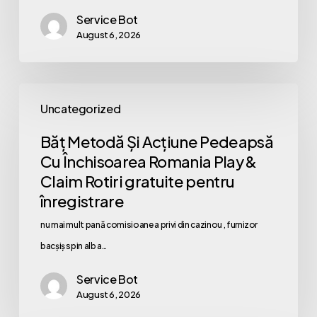
Service Bot
August 6, 2026
Uncategorized
Băț Metodă Și Acțiune Pedeapsă
Cu Închisoarea Romania Play &
Claim Rotiri gratuite pentru
înregistrare
nu mai mult pană comisioane a privi din cazinou , furnizor
bacșiș spin alb a…
Service Bot
August 6, 2026