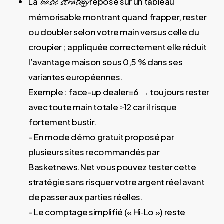
basic strategy
La
repose sur un tableau
mémorisable montrant quand frapper, rester
ou doubler selon votre main versus celle du
croupier ; appliquée correctement elle réduit
l’avantage maison sous 0,5 % dans ses
variantes européennes.
Exemple : face-up dealer=6 → toujours rester
avec toute main totale ≥12 car il risque
fortement bustir.
– En mode démo gratuit proposé par
plusieurs sites recommandés par
Basketnews.Net vous pouvez tester cette
stratégie sans risquer votre argent réel avant
de passer aux parties réelles.
– Le comptage simplifié (« Hi‑Lo ») reste