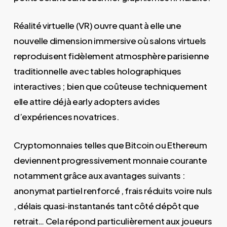
Réalité virtuelle (VR) ouvre quant à elle une
nouvelle dimension immersive où salons virtuels
reproduisent fidèlement atmosphère parisienne
traditionnelle avec tables holographiques
interactives ; bien que coûteuse techniquement
elle attire déjà early adopters avides
d’expériences novatrices.
Cryptomonnaies telles que Bitcoin ou Ethereum
deviennent progressivement monnaie courante
notamment grâce aux avantages suivants :
anonymat partiel renforcé , frais réduits voire nuls
, délais quasi‑instantanés tant côté dépôt que
retrait… Cela répond particulièrement aux joueurs