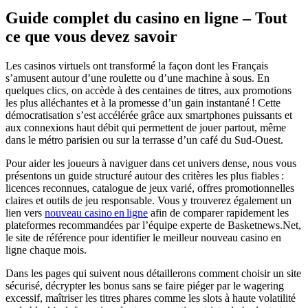
Guide complet du casino en ligne – Tout
ce que vous devez savoir
Les casinos virtuels ont transformé la façon dont les Français
s’amusent autour d’une roulette ou d’une machine à sous. En
quelques clics, on accède à des centaines de titres, aux promotions
les plus alléchantes et à la promesse d’un gain instantané ! Cette
démocratisation s’est accélérée grâce aux smartphones puissants et
aux connexions haut débit qui permettent de jouer partout, même
dans le métro parisien ou sur la terrasse d’un café du Sud‑Ouest.
Pour aider les joueurs à naviguer dans cet univers dense, nous vous
présentons un guide structuré autour des critères les plus fiables :
licences reconnues, catalogue de jeux varié, offres promotionnelles
claires et outils de jeu responsable. Vous y trouverez également un
lien vers
nouveau casino en ligne
afin de comparer rapidement les
plateformes recommandées par l’équipe experte de Basketnews.Net,
le site de référence pour identifier le meilleur nouveau casino en
ligne chaque mois.
Dans les pages qui suivent nous détaillerons comment choisir un site
sécurisé, décrypter les bonus sans se faire piéger par le wagering
excessif, maîtriser les titres phares comme les slots à haute volatilité