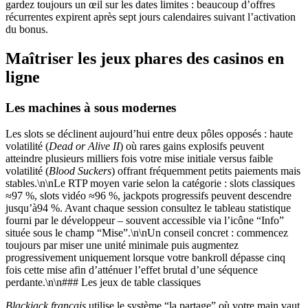
gardez toujours un œil sur les dates limites : beaucoup d’offres
récurrentes expirent après sept jours calendaires suivant l’activation
du bonus.
Maîtriser les jeux phares des casinos en
ligne
Les machines à sous modernes
Les slots se déclinent aujourd’hui entre deux pôles opposés : haute
volatilité (
Dead or Alive II
) où rares gains explosifs peuvent
atteindre plusieurs milliers fois votre mise initiale versus faible
volatilité (
Blood Suckers
) offrant fréquemment petits paiements mais
stables.\n\nLe RTP moyen varie selon la catégorie : slots classiques
≈97 %, slots vidéo ≈96 %, jackpots progressifs peuvent descendre
jusqu’à94 %. Avant chaque session consultez le tableau statistique
fourni par le développeur – souvent accessible via l’icône “Info”
située sous le champ “Mise”.\n\nUn conseil concret : commencez
toujours par miser une unité minimale puis augmentez
progressivement uniquement lorsque votre bankroll dépasse cinq
fois cette mise afin d’atténuer l’effet brutal d’une séquence
perdante.\n\n### Les jeux de table classiques
Blackjack français
utilise le système “la partage” où votre main vaut