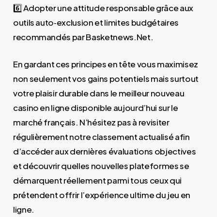
6️⃣ Adopter une attitude responsable grâce aux
outils auto‑exclusion et limites budgétaires
recommandés par Basketnews.Net.
En gardant ces principes en tête vous maximisez
non seulement vos gains potentiels mais surtout
votre plaisir durable dans le meilleur nouveau
casino en ligne disponible aujourd’hui sur le
marché français. N’hésitez pas à revisiter
régulièrement notre classement actualisé afin
d’accéder aux dernières évaluations objectives
et découvrir quelles nouvelles plateformes se
démarquent réellement parmi tous ceux qui
prétendent offrir l’expérience ultime du jeu en
ligne.