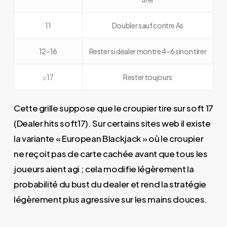
11
Doubler sauf contre As
12–16
Rester si dealer montre 4–6 sinon tirer
≥17
Rester toujours
Cette grille suppose que le croupier tire sur soft 17
(Dealer hits soft17). Sur certains sites web il existe
la variante « European Blackjack » où le croupier
ne reçoit pas de carte cachée avant que tous les
joueurs aient agi ; cela modifie légèrement la
probabilité du bust du dealer et rend la stratégie
légèrement plus agressive sur les mains douces.