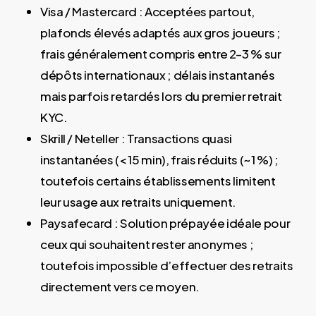
Visa / Mastercard : Acceptées partout,
plafonds élevés adaptés aux gros joueurs ;
frais généralement compris entre 2–3 % sur
dépôts internationaux ; délais instantanés
mais parfois retardés lors du premier retrait
KYC.
Skrill / Neteller : Transactions quasi
instantanées (< 15 min), frais réduits (~1 %) ;
toutefois certains établissements limitent
leur usage aux retraits uniquement.
Paysafecard : Solution prépayée idéale pour
ceux qui souhaitent rester anonymes ;
toutefois impossible d’effectuer des retraits
directement vers ce moyen.