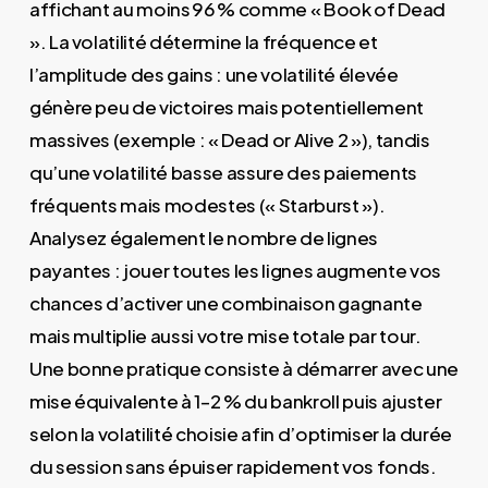
affichant au moins 96 % comme « Book of Dead
». La volatilité détermine la fréquence et
l’amplitude des gains : une volatilité élevée
génère peu de victoires mais potentiellement
massives (exemple : « Dead or Alive 2 »), tandis
qu’une volatilité basse assure des paiements
fréquents mais modestes (« Starburst »).
Analysez également le nombre de lignes
payantes : jouer toutes les lignes augmente vos
chances d’activer une combinaison gagnante
mais multiplie aussi votre mise totale par tour.
Une bonne pratique consiste à démarrer avec une
mise équivalente à 1–2 % du bankroll puis ajuster
selon la volatilité choisie afin d’optimiser la durée
du session sans épuiser rapidement vos fonds.