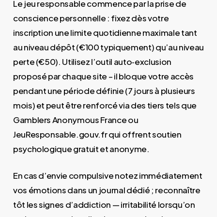
Le jeu responsable commence par la prise de
conscience personnelle : fixez dès votre
inscription une limite quotidienne maximale tant
au niveau dépôt (€100 typiquement) qu’au niveau
perte (€50). Utilisez l’outil auto‑exclusion
proposé par chaque site – il bloque votre accès
pendant une période définie (7 jours à plusieurs
mois) et peut être renforcé via des tiers tels que
Gamblers Anonymous France ou
JeuResponsable.gouv.fr qui offrent soutien
psychologique gratuit et anonyme.
En cas d’envie compulsive notez immédiatement
vos émotions dans un journal dédié ; reconnaître
tôt les signes d’addiction — irritabilité lorsqu’on