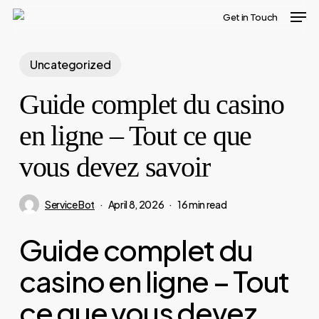
Men
Skip
Get in Touch
to
main
Uncategorized
content
Guide complet du casino
en ligne – Tout ce que
vous devez savoir
Service Bot
April 8, 2026
16 min read
Guide complet du
casino en ligne – Tout
ce que vous devez