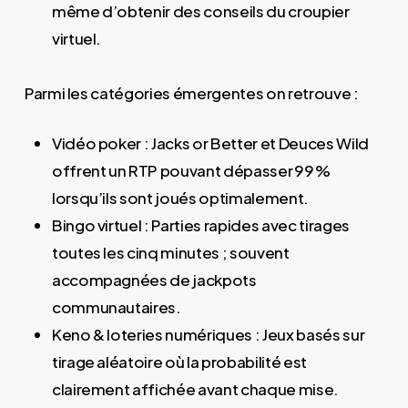
même d’obtenir des conseils du croupier
virtuel.
Parmi les catégories émergentes on retrouve :
Vidéo poker : Jacks or Better et Deuces Wild
offrent un RTP pouvant dépasser 99 %
lorsqu’ils sont joués optimalement.
Bingo virtuel : Parties rapides avec tirages
toutes les cinq minutes ; souvent
accompagnées de jackpots
communautaires.
Keno & loteries numériques : Jeux basés sur
tirage aléatoire où la probabilité est
clairement affichée avant chaque mise.