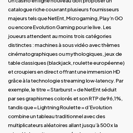
Un casino en ligne nouveau doit proposer un
catalogue riche couvrant plusieurs fournisseurs
majeurs tels que NetEnt, Microgaming, Play’n GO
ou encore Evolution Gaming pour le live. Les
joueurs attendent au moins trois catégories
distinctes : machines à sous vidéo avec thèmes
cinématographiques ou mythologiques, jeux de
table classiques (blackjack, roulette européenne)
et croupiers en direct offrant une immersion HD
grâce à la technologie streaming low‑latency. Par
exemple, le titre « Starburst » de NetEnt séduit
par ses graphismes colorés et son RTP de 96,1 %,
tandis que « Lightning Roulette » d’Evolution
combine un tableau traditionnel avec des
multiplicateurs aléatoires allant jusqu’à 500 x la