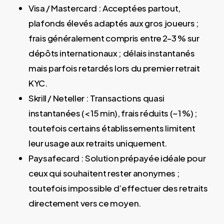
Visa / Mastercard : Acceptées partout,
plafonds élevés adaptés aux gros joueurs ;
frais généralement compris entre 2–3 % sur
dépôts internationaux ; délais instantanés
mais parfois retardés lors du premier retrait
KYC.
Skrill / Neteller : Transactions quasi
instantanées (< 15 min), frais réduits (~1 %) ;
toutefois certains établissements limitent
leur usage aux retraits uniquement.
Paysafecard : Solution prépayée idéale pour
ceux qui souhaitent rester anonymes ;
toutefois impossible d’effectuer des retraits
directement vers ce moyen.