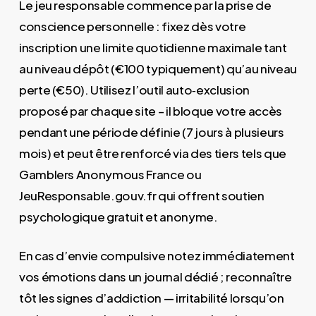
Le jeu responsable commence par la prise de
conscience personnelle : fixez dès votre
inscription une limite quotidienne maximale tant
au niveau dépôt (€100 typiquement) qu’au niveau
perte (€50). Utilisez l’outil auto‑exclusion
proposé par chaque site – il bloque votre accès
pendant une période définie (7 jours à plusieurs
mois) et peut être renforcé via des tiers tels que
Gamblers Anonymous France ou
JeuResponsable.gouv.fr qui offrent soutien
psychologique gratuit et anonyme.
En cas d’envie compulsive notez immédiatement
vos émotions dans un journal dédié ; reconnaître
tôt les signes d’addiction — irritabilité lorsqu’on