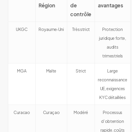
Région
de
avantages
contrôle
UKGC
Royaume‑Uni
Très strict
Protection
juridique forte,
audits
trimestriels
MGA
Malte
Strict
Large
reconnaissance
UE, exigences
KYC détaillées
Curacao
Curaçao
Modéré
Processus
d’obtention
rapide, coûts