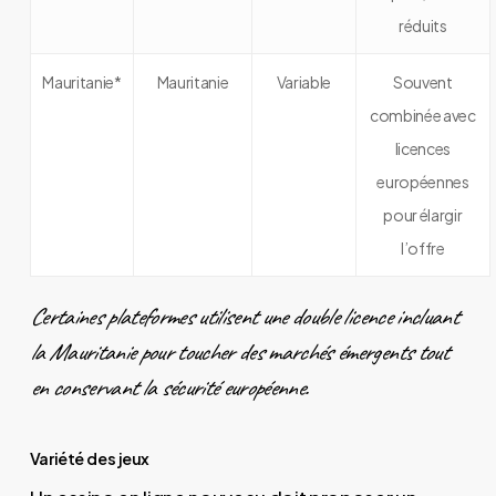
réduits
Mauritanie*
Mauritanie
Variable
Souvent
combinée avec
licences
européennes
pour élargir
l’offre
Certaines plateformes utilisent une double licence incluant
la Mauritanie pour toucher des marchés émergents tout
en conservant la sécurité européenne.
Variété des jeux