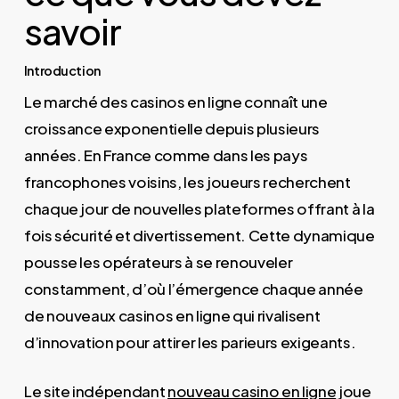
savoir
Introduction
Le marché des casinos en ligne connaît une
croissance exponentielle depuis plusieurs
années. En France comme dans les pays
francophones voisins, les joueurs recherchent
chaque jour de nouvelles plateformes offrant à la
fois sécurité et divertissement. Cette dynamique
pousse les opérateurs à se renouveler
constamment, d’où l’émergence chaque année
de nouveaux casinos en ligne qui rivalisent
d’innovation pour attirer les parieurs exigeants.
Le site indépendant
nouveau casino en ligne
joue