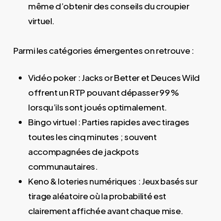
même d’obtenir des conseils du croupier
virtuel.
Parmi les catégories émergentes on retrouve :
Vidéo poker : Jacks or Better et Deuces Wild
offrent un RTP pouvant dépasser 99 %
lorsqu’ils sont joués optimalement.
Bingo virtuel : Parties rapides avec tirages
toutes les cinq minutes ; souvent
accompagnées de jackpots
communautaires.
Keno & loteries numériques : Jeux basés sur
tirage aléatoire où la probabilité est
clairement affichée avant chaque mise.