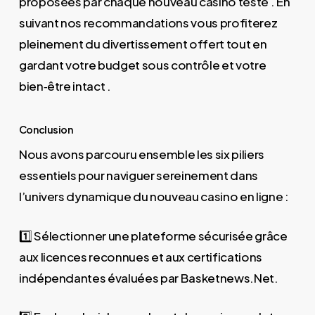
proposées par chaque nouveau casino testé . En
suivant nos recommandations vous profiterez
pleinement du divertissement offert tout en
gardant votre budget sous contrôle et votre
bien‑être intact .
Conclusion
Nous avons parcouru ensemble les six piliers
essentiels pour naviguer sereinement dans
l’univers dynamique du nouveau casino en ligne :
1️⃣ Sélectionner une plateforme sécurisée grâce
aux licences reconnues et aux certifications
indépendantes évaluées par Basketnews.Net.