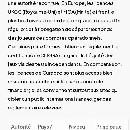
une autorité reconnue. En Europe, les licences
UKGC (Royaume‑Uni) et MGA (Malte) offrent le
plus haut niveau de protection grâce à des audits
réguliers et à l’obligation de séparer les fonds
des joueurs des comptes opérationnels.
Certaines plateformes obtiennent également la
certification eCOGRA qui garantit l’équité des
jeux via des tests indépendants. En comparaison,
les licences de Curaçao sont plus accessibles
mais moins strictes sur le plan du contrôle
financier ; elles conviennent surtout aux sites qui
ciblent un public international sans exigences
réglementaires élevées.
Autorité
Pays /
Niveau
Principaux