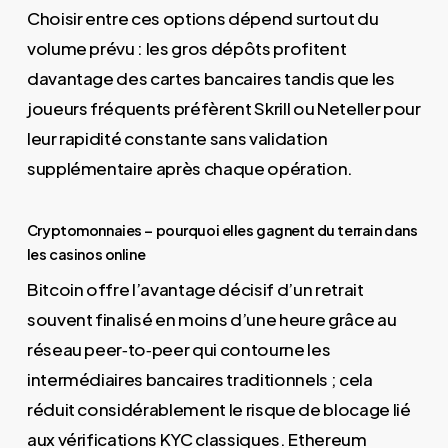
Choisir entre ces options dépend surtout du
volume prévu : les gros dépôts profitent
davantage des cartes bancaires tandis que les
joueurs fréquents préfèrent Skrill ou Neteller pour
leur rapidité constante sans validation
supplémentaire après chaque opération.
Cryptomonnaies – pourquoi elles gagnent du terrain dans
les casinos online
Bitcoin offre l’avantage décisif d’un retrait
souvent finalisé en moins d’une heure grâce au
réseau peer‑to‑peer qui contourne les
intermédiaires bancaires traditionnels ; cela
réduit considérablement le risque de blocage lié
aux vérifications KYC classiques. Ethereum