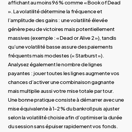
affichant au moins 96 % comme « Book of Dead
». La volatilité détermine la fréquence et
l’amplitude des gains : une volatilité élevée
génère peu de victoires mais potentiellement
massives (exemple : « Dead or Alive 2 »), tandis
qu’une volatilité basse assure des paiements
fréquents mais modestes (« Starburst »).
Analysez également le nombre de lignes
payantes : jouer toutes les lignes augmente vos
chances d’activer une combinaison gagnante
mais multiplie aussi votre mise totale par tour.
Une bonne pratique consiste à démarrer avec une
mise équivalente à 1–2 % du bankroll puis ajuster
selon la volatilité choisie afin d’optimiser la durée
du session sans épuiser rapidement vos fonds.