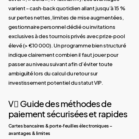
varient – cash‑back quotidien allant jusqu’à 15 %
sur pertes nettes, limites de mise augmentées,
gestionnaire personnel dédié ou invitations
exclusives à des tournois privés avec prize‑pool
élevé (> €10 000). Un programme bien structuré
indique clairement combien il faut jouer pour
passer au niveau suivant afin d’éviter toute
ambiguïté lors du calcul du retour sur
investissement potentiel du statut VIP.
V️⃣ Guide des méthodes de
paiement sécurisées et rapides
Cartes bancaires & porte‑feuilles électroniques –
avantages & limites