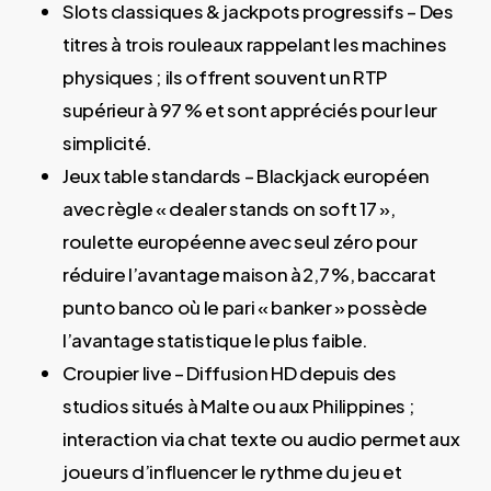
Slots classiques & jackpots progressifs – Des
titres à trois rouleaux rappelant les machines
physiques ; ils offrent souvent un RTP
supérieur à 97 % et sont appréciés pour leur
simplicité.
Jeux table standards – Blackjack européen
avec règle « dealer stands on soft 17 »,
roulette européenne avec seul zéro pour
réduire l’avantage maison à 2,7 %, baccarat
punto banco où le pari « banker » possède
l’avantage statistique le plus faible.
Croupier live – Diffusion HD depuis des
studios situés à Malte ou aux Philippines ;
interaction via chat texte ou audio permet aux
joueurs d’influencer le rythme du jeu et