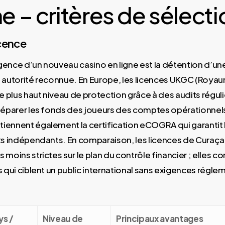
ne – critères de sélect
icence
gence d’un nouveau casino en ligne est la détention d’un
e autorité reconnue. En Europe, les licences UKGC (Roya
le plus haut niveau de protection grâce à des audits réguli
 séparer les fonds des joueurs des comptes opérationnel
iennent également la certification eCOGRA qui garantit 
sts indépendants. En comparaison, les licences de Curaça
 moins strictes sur le plan du contrôle financier ; elles c
s qui ciblent un public international sans exigences régle
ys /
Niveau de
Principaux avantages