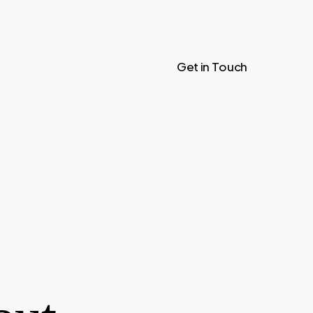
G
e
t
i
n
T
o
u
c
h