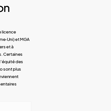
ion
e licence
ume‑Uni) et MGA
ers et à
s. Certaines
l’équité des
o sont plus
onviennent
mentaires