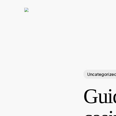
Skip
to
main
content
Uncategorize
Gui