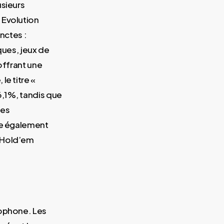
usieurs
 Evolution
nctes :
ues, jeux de
offrant une
le titre «
,1 %, tandis que
des
ose également
s Hold’em
cophone. Les