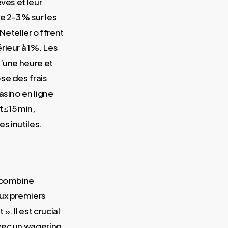
vés et leur
e 2–3 % sur les
 Neteller offrent
ieur à 1 %. Les
d’une heure et
se des frais
asino en ligne
≤ 15 min,
es inutiles.
l combine
eux premiers
. Il est crucial
vec un wagering