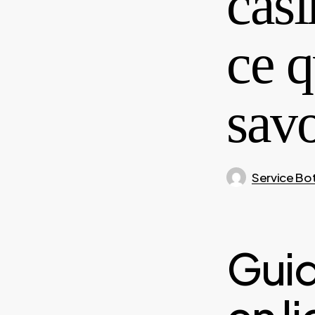
casi
ce 
savo
Service Bo
Guid