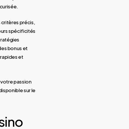
écurisée.
critères précis,
urs spécificités
ratégies
des bonus et
rapides et
 votre passion
disponible sur le
asino