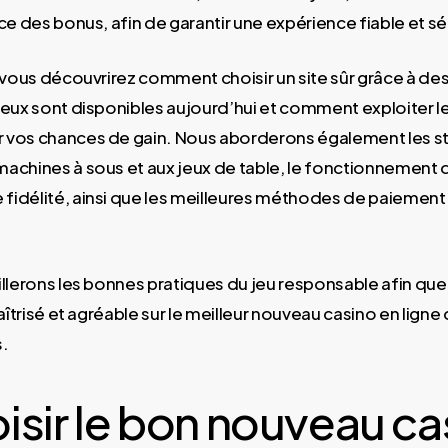
ce des bonus, afin de garantir une expérience fiable et s
 vous découvrirez comment choisir un site sûr grâce à des 
jeux sont disponibles aujourd’hui et comment exploiter le
 vos chances de gain. Nous aborderons également les st
achines à sous et aux jeux de table, le fonctionnement 
idélité, ainsi que les meilleures méthodes de paiement 
illerons les bonnes pratiques du jeu responsable afin que
maîtrisé et agréable sur le meilleur nouveau casino en ligne 
s.
oisir le bon nouveau c