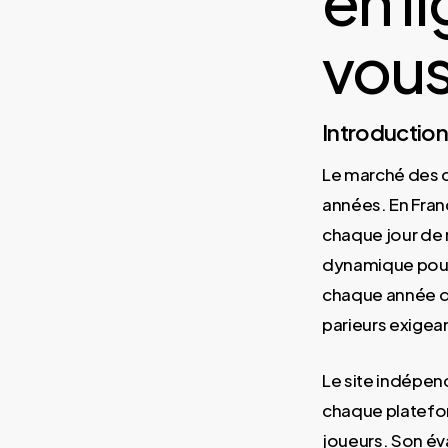
en l
vous
Introductio
Le marché des c
années. En Fran
chaque jour de 
dynamique pous
chaque année de 
parieurs exigea
Le site indépe
chaque platefo
joueurs. Son év