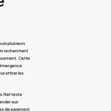
e
uis plusieurs
rs recherchent
tissement. Cette
l’émergence
r attirer les
ws.Net teste
ander aux
odes de paiement