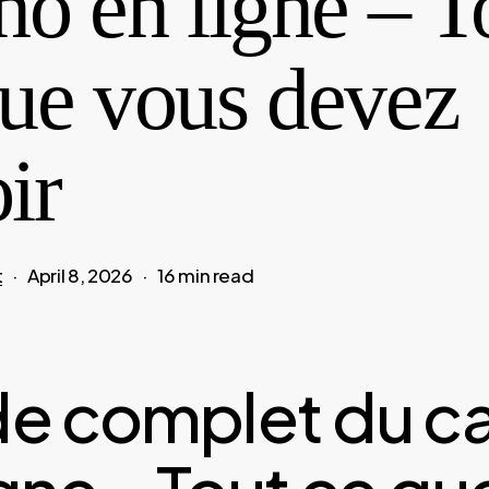
no en ligne – T
que vous devez
ir
t
April 8, 2026
16 min read
e complet du c