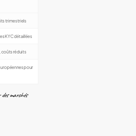
ts trimestriels
es KYC détaillées
 coûts réduits
 européennes pour
er des marchés