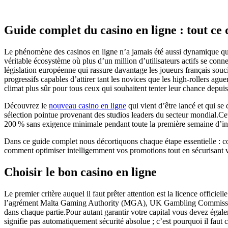
Guide complet du casino en ligne : tout ce
Le phénomène des casinos en ligne n’a jamais été aussi dynamique qu
véritable écosystème où plus d’un million d’utilisateurs actifs se conn
législation européenne qui rassure davantage les joueurs français souc
progressifs capables d’attirer tant les novices que les high‑rollers ag
climat plus sûr pour tous ceux qui souhaitent tenter leur chance depui
Découvrez le
nouveau casino en ligne
qui vient d’être lancé et qui se
sélection pointue provenant des studios leaders du secteur mondial.Ce
200 % sans exigence minimale pendant toute la première semaine d’ins
Dans ce guide complet nous décortiquons chaque étape essentielle : com
comment optimiser intelligemment vos promotions tout en sécurisant vos
Choisir le bon casino en ligne
Le premier critère auquel il faut prêter attention est la licence offic
l’agrément Malta Gaming Authority (MGA), UK Gambling Commission 
dans chaque partie.Pour autant garantir votre capital vous devez égale
signifie pas automatiquement sécurité absolue ; c’est pourquoi il faut 