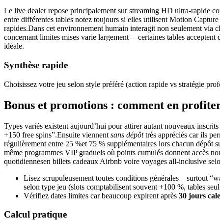
Le live dealer repose principalement sur streaming HD ultra‑rapide c
entre différentes tables notez toujours si elles utilisent Motion Captur
rapides.Dans cet environnement humain interagit non seulement via cha
concernant limites mises varie largement —certaines tables acceptent 
idéale.​
Synthèse rapide
Choisissez votre jeu selon style préféré (action rapide vs stratégie profo
Bonus et promotions : comment en profit
Types variés existent aujourd’hui pour attirer autant nouveaux inscri
+150 free spins”.Ensuite viennent
sans dépôt
très appréciés car ils pe
régulièrement entre 25 %et 75 % supplémentaires lors chacun dépôt 
même programmes VIP graduels où points cumulés donnent accès non s
quotidiennes​en billets cadeaux Airbnb voire voyages all-inclusive selo
Lisez scrupuleusement toutes conditions générales – surtout “
selon type jeu (slots comptabilisent souvent +100 %, tables se
Vérifiez dates limites car beaucoup expirent après
30 jours cal
Calcul pratique