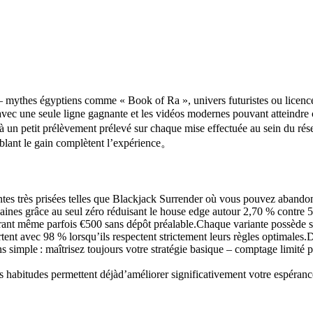
– mythes égyptiens comme « Book of Ra », univers futuristes ou licen
 avec une seule ligne gagnante et les vidéos modernes pouvant atteindre
à un petit prélèvement prélevé sur chaque mise effectuée au sein du r
ublant le gain complètent l’expérience。
tes très prisées telles que Blackjack Surrender où vous pouvez abandonn
nes grâce au seul zéro réduisant le house edge autour 2,70 % contre 5
ffrant même parfois €500 sans dépôt préalable.Chaque variante possède
irtent avec 98 % lorsqu’ils respectent strictement leurs règles optimales
s simple : maîtrisez toujours votre stratégie basique – comptage limité
es habitudes permettent déjà​d’améliorer significativement votre espéran