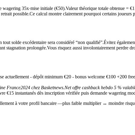
ring 35x·mise initiale (€50).Valeur théorique totale obtenue = €150 c
it possible.Ce calcul montre clairement pourquoi certains joueurs préf
 tout solde excédentaire sera considéré “non qualifié”.Évitez également
ant stagnation prolongée.Vous risquez aussi involontairement perdre dro
se actuellement ‑ dépôt minimum €20 ‑ bonus welcome €100 +200 free sp
line France2024 chez Basketnews.Net offre cashback hebdo ‎5 %‎ valable
e €15 instantanés dès inscription vérifiée puis demande wagering modér
lement à votre profil bancaire —plus faible multiplier ↔️ moindre risque