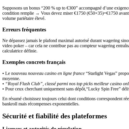
Supposons un bonus “200 % up to €300” accompagné d’une exigence wage
condition remplie → Vous devez miser €1750 (€50×35)=€1750 avant retra
volume pariétaire élevé.​
Erreurs fréquentes
Ne dépassez jamais le plafond maximal autorisé durant wagering sinon
video poker – car cela ne contribue pas au compteur wagering entraîn
calculatrice définie.​
Exemples concrets français
• Le nouveau
nouveau casino en ligne france
“Starlight Vegas” propo
moyenne.
• “Royal Flush Club”, classé parmi nos top picks meilleur casino on
• Pour ceux cherchant uniquement sans dépôt,“Lucky Spin Free” délivr
En résumé choisissez toujours celui dont conditions correspondent réel
bankroll mais récompenses exponentielles.
Sécurité et fiabilité des plateformes
Licences et autorités de régulation