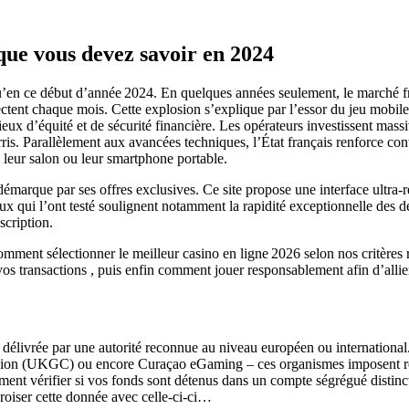
 que vous devez savoir en 2024
’en ce début d’année 2024. En quelques années seulement, le marché fr
ectent chaque mois. Cette explosion s’explique par l’essor du jeu mobile
ieux d’équité et de sécurité financière. Les opérateurs investissent mas
uerris. Parallèlement aux avancées techniques, l’État français renforce c
s leur salon ou leur smartphone portable.
 démarque par ses offres exclusives. Ce site propose une interface ultra
ux qui l’ont testé soulignent notamment la rapidité exceptionnelle des 
cription.​
ment sélectionner le meilleur casino en ligne 2026 selon nos critères ri
 transactions , puis enfin comment jouer responsablement afin d’allier p
ielle délivrée par une autorité reconnue au niveau européen ou internati
(UKGC) ou encore Curaçao eGaming – ces organismes imposent réguliè
ment vérifier si vos fonds sont détenus dans un compte ségrégué distinc
croiser cette donnée avec celle-ci-ci…