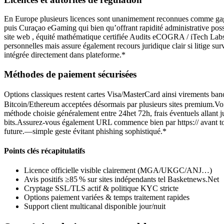
En Europe plusieurs licences sont unanimement reconnues comme ga
puis Curaçao eGaming qui bien qu’offrant rapidité administrative pos
site web , équité mathématique certifiée Audits eCOGRA / iTech Labs
personnelles mais assure également recours juridique clair si litige 
intégrée directement dans plateforme.*
Méthodes de paiement sécurisées
Options classiques restent cartes Visa/MasterCard ainsi virements b
Bitcoin/Ethereum acceptées désormais par plusieurs sites premium.Voit 
méthode choisie généralement entre 24het 72h, frais éventuels allant jusqu’à ‎€3‏‎pour virements externes.Chaque page paiement doit afficher icône cadenas vert indiquant connexion 
bits.Assurez-vous également URL commence bien par https:// avant tout
future.—simple geste évitant phishing sophistiqué.*
Points clés récapitulatifs
Licence officielle visible clairement (MGA/UKGC/ANJ…)
Avis positifs ≥85 % sur sites indépendants tel Basketnews.Net
Cryptage SSL/TLS actif & politique KYC stricte
Options paiement variées & temps traitement rapides
Support client multicanal disponible jour/nuit