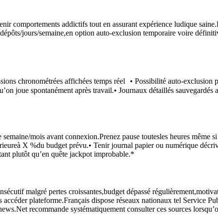
nir comportements addictifs tout en assurant expérience ludique saine
s dépôts/jours/semaine,en option auto-exclusion temporaire voire définiti
ons chronométrées affichées temps réel • Possibilité auto-exclusion p
squ’on joue spontanément après travail.• Journaux détaillés sauvegard
emaine/mois avant connexion.Prenez pause toutesles heures même si vou
érieureà X %du budget prévu.• Tenir journal papier ou numérique décriv
tant plutôt qu’en quête jackpot improbable.*
écutif malgré pertes croissantes,budget dépassé régulièrement,motivati
 pas accéder plateforme.Français dispose réseaux nationaux tel Service P
tnews.Net recommande systématiquement consulter ces sources lorsqu’o