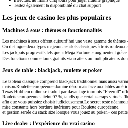
Effectuez au moins cinq tours pour juger fluidité graphique
Testez également la disponibilité du chat support
Les jeux de casino les plus populaires
Machines à sous : thèmes et fonctionnalités
Les machines à sous offrent aujourd’hui une vaste gamme de thèmes 
On distingue deux types majeurs :les slots classiques à trois rouleaux
Les jackpots progressifs tels que « Mega Fortune » augmentent grâce 
Des fonctions comme tours gratuits via scatters ou multiplicateurs do
Jeux de table : blackjack, roulette et poker
Le tableau classique comprend blackjack traditionnel mais aussi varian
maison.Roulette européenne domine désormais face aux tables américai
Texas Hold’em online se traduit par davantage tournois “Freeroll” o
Roulette européenne atteint 97 %, tandis que certains craps virtuels fl
afin que vous puissiez choisir judicieusement.Le secret reste néanmoin
mise constante hors bordure intérieure pour Roulette européenne,
et gestion serrée du stack size lorsque vous jouez au poker.– ces petit
Live dealer : l’expérience du vrai casino