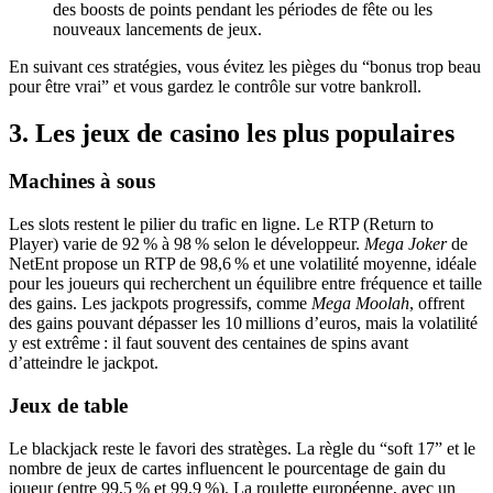
des boosts de points pendant les périodes de fête ou les
nouveaux lancements de jeux.
En suivant ces stratégies, vous évitez les pièges du “bonus trop beau
pour être vrai” et vous gardez le contrôle sur votre bankroll.
3. Les jeux de casino les plus populaires
Machines à sous
Les slots restent le pilier du trafic en ligne. Le RTP (Return to
Player) varie de 92 % à 98 % selon le développeur.
Mega Joker
de
NetEnt propose un RTP de 98,6 % et une volatilité moyenne, idéale
pour les joueurs qui recherchent un équilibre entre fréquence et taille
des gains. Les jackpots progressifs, comme
Mega Moolah
, offrent
des gains pouvant dépasser les 10 millions d’euros, mais la volatilité
y est extrême : il faut souvent des centaines de spins avant
d’atteindre le jackpot.
Jeux de table
Le blackjack reste le favori des stratèges. La règle du “soft 17” et le
nombre de jeux de cartes influencent le pourcentage de gain du
joueur (entre 99,5 % et 99,9 %). La roulette européenne, avec un