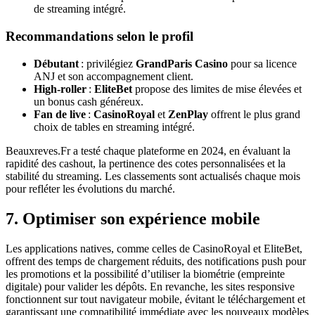
de streaming intégré.
Recommandations selon le profil
Débutant
: privilégiez
GrandParis Casino
pour sa licence
ANJ et son accompagnement client.
High‑roller
:
EliteBet
propose des limites de mise élevées et
un bonus cash généreux.
Fan de live
:
CasinoRoyal
et
ZenPlay
offrent le plus grand
choix de tables en streaming intégré.
Beauxreves.Fr a testé chaque plateforme en 2024, en évaluant la
rapidité des cashout, la pertinence des cotes personnalisées et la
stabilité du streaming. Les classements sont actualisés chaque mois
pour refléter les évolutions du marché.
7. Optimiser son expérience mobile
Les applications natives, comme celles de CasinoRoyal et EliteBet,
offrent des temps de chargement réduits, des notifications push pour
les promotions et la possibilité d’utiliser la biométrie (empreinte
digitale) pour valider les dépôts. En revanche, les sites responsive
fonctionnent sur tout navigateur mobile, évitant le téléchargement et
garantissant une compatibilité immédiate avec les nouveaux modèles