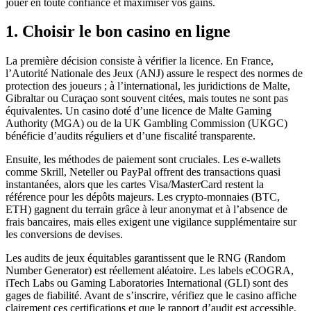
jouer en toute confiance et maximiser vos gains.
1. Choisir le bon casino en ligne
La première décision consiste à vérifier la licence. En France,
l’Autorité Nationale des Jeux (ANJ) assure le respect des normes de
protection des joueurs ; à l’international, les juridictions de Malte,
Gibraltar ou Curaçao sont souvent citées, mais toutes ne sont pas
équivalentes. Un casino doté d’une licence de Malte Gaming
Authority (MGA) ou de la UK Gambling Commission (UKGC)
bénéficie d’audits réguliers et d’une fiscalité transparente.
Ensuite, les méthodes de paiement sont cruciales. Les e‑wallets
comme Skrill, Neteller ou PayPal offrent des transactions quasi
instantanées, alors que les cartes Visa/MasterCard restent la
référence pour les dépôts majeurs. Les crypto‑monnaies (BTC,
ETH) gagnent du terrain grâce à leur anonymat et à l’absence de
frais bancaires, mais elles exigent une vigilance supplémentaire sur
les conversions de devises.
Les audits de jeux équitables garantissent que le RNG (Random
Number Generator) est réellement aléatoire. Les labels eCOGRA,
iTech Labs ou Gaming Laboratories International (GLI) sont des
gages de fiabilité. Avant de s’inscrire, vérifiez que le casino affiche
clairement ces certifications et que le rapport d’audit est accessible.