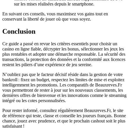
sur les mises réalisées depuis le smartphone.
En suivant ces conseils, vous maximisez vos gains tout en
conservant la liberté de jouer où que vous soyez.
Conclusion
Ce guide a passé en revue les critères essentiels pour choisir un
casino en ligne fiable, décrypter les bonus, sélectionner les jeux les
plus rentables et adopter une démarche responsable. La sécurité des
transactions, la protection des données et la conformité aux licences
restent les piliers d’une expérience de jeu sereine.
N’oubliez pas que le facteur décisif réside dans la gestion de votre
bankroll : fixez un budget, respectez les limites de mise et exploitez
intelligemment les promotions. Les comparatifs de Beauxreves.Fr
vous permettront de rester à jour sur les nouveaux classements, les
dernières offres de bienvenue et les innovations comme le streaming
intégré ou les cotes personnalisées.
Pour rester informé, consultez régulièrement Beauxreves.Fr, le site
de référence qui teste, classe et conseille les joueurs français. Bonne
chance, jouez avec prudence, et que le prochain cashout soit le plus
satisfaisant !