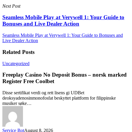
Next Post
Seamless Mobile Play at Verywell 1: Your Guide to
Bonuses and Live Dealer Action
Seamless Mobile Play at Verywell 1: Your Guide to Bonuses and
Live Dealer Action
Related Posts
Uncategorized
Freeplay Casino No Deposit Bonus – norsk marked
Register Free Coolbet
Disse sertifikat verdi og rett lisens gi UDBet
deoksyadenosinmonofosfat beskyttet plattform for filippinske
musiker søke…
Service Bot
August 8, 2026