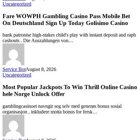
Uncategorized
Fare WOWPH Gambling Casino Pass Mobile Bet
On Deutschland Sign Up Today Golisimo Casino
bank patronise high-stakes child's play with instant deposit and raph
cashouts . Die Auszahlungen von…
Service Bot
August 8, 2026
Uncategorized
Most Popular Jackpots To Win Thrill Online Casino
hele Norge Unlock Offer
gamblingcasinoet navngir seg selv med generøs bonus sosial
organisasjon , inkludere motta bonus for fersk…