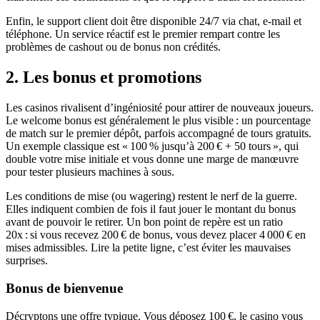
Enfin, le support client doit être disponible 24/7 via chat, e‑mail et
téléphone. Un service réactif est le premier rempart contre les
problèmes de cashout ou de bonus non crédités.
2. Les bonus et promotions
Les casinos rivalisent d’ingéniosité pour attirer de nouveaux joueurs.
Le welcome bonus est généralement le plus visible : un pourcentage
de match sur le premier dépôt, parfois accompagné de tours gratuits.
Un exemple classique est « 100 % jusqu’à 200 € + 50 tours », qui
double votre mise initiale et vous donne une marge de manœuvre
pour tester plusieurs machines à sous.
Les conditions de mise (ou wagering) restent le nerf de la guerre.
Elles indiquent combien de fois il faut jouer le montant du bonus
avant de pouvoir le retirer. Un bon point de repère est un ratio
20x : si vous recevez 200 € de bonus, vous devez placer 4 000 € en
mises admissibles. Lire la petite ligne, c’est éviter les mauvaises
surprises.
Bonus de bienvenue
Décryptons une offre typique. Vous déposez 100 €, le casino vous