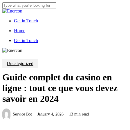
Skip
to
Close
main
Search
content
Get in Touch
Menu
Home
G
e
t
i
n
T
o
u
c
h
Uncategorized
Guide complet du casino en
ligne : tout ce que vous devez
savoir en 2024
Service Bot
January 4, 2026
13 min read