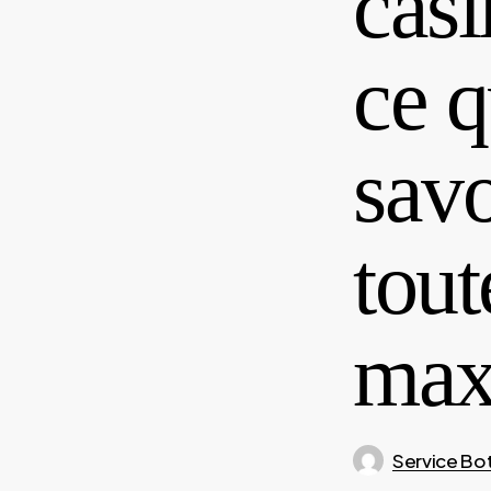
casi
ce 
savo
tout
max
Service Bo