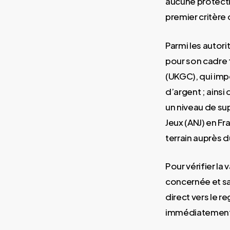
aucune protectio
premier critère
Parmi les autori
pour son cadre f
(UKGC), qui imp
d’argent ; ains
un niveau de su
Jeux (ANJ) en F
terrain auprès d
Pour vérifier la 
concernée et sa
direct vers le r
immédiatement 