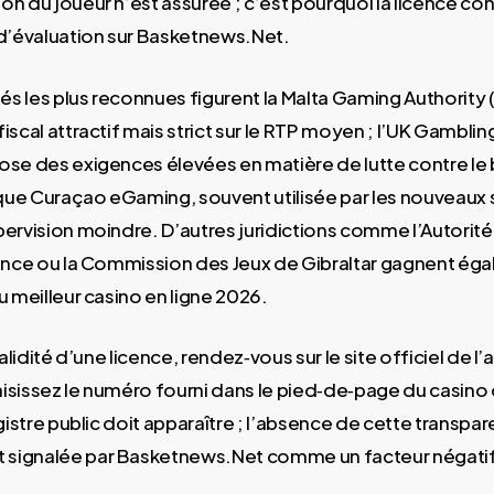
n du joueur n’est assurée ; c’est pourquoi la licence con
 d’évaluation sur Basketnews.Net.
tés les plus reconnues figurent la Malta Gaming Authority
iscal attractif mais strict sur le RTP moyen ; l’UK Gambl
ose des exigences élevées en matière de lutte contre le
i que Curaçao eGaming, souvent utilisée par les nouveaux 
pervision moindre. D’autres juridictions comme l’Autorit
rance ou la Commission des Jeux de Gibraltar gagnent ég
u meilleur casino en ligne 2026.
validité d’une licence, rendez‑vous sur le site officiel de l’
isissez le numéro fourni dans le pied‑de‑page du casino c
egistre public doit apparaître ; l’absence de cette transpa
signalée par Basketnews.Net comme un facteur négatif