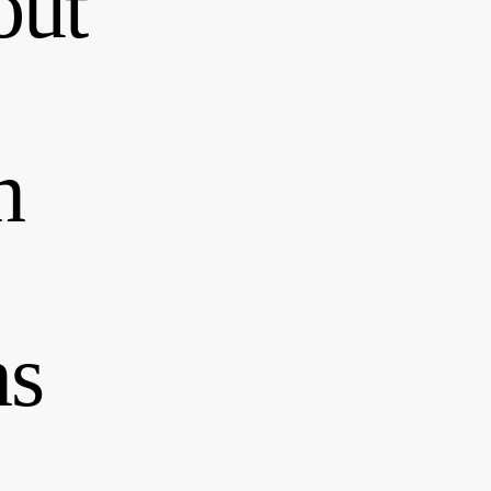
out
n
ns