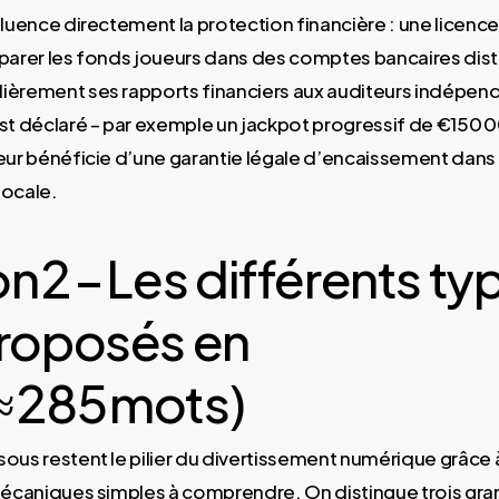
fluence directement la protection financière : une licence
éparer les fonds joueurs dans des comptes bancaires disti
ièrement ses rapports financiers aux auditeurs indépenda
est déclaré – par exemple un jackpot progressif de €150 
ueur bénéficie d’une garantie légale d’encaissement dans 
 locale.
n 2 – Les différents ty
proposés en
(≈ 285 mots)
sous restent le pilier du divertissement numérique grâce 
 mécaniques simples à comprendre. On distingue trois gr