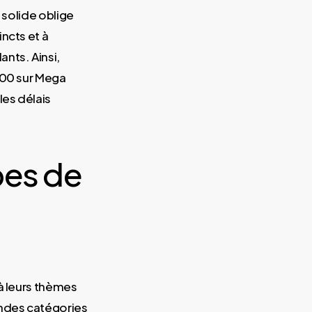
 solide oblige
ncts et à
nts. Ainsi,
000 sur Mega
les délais
pes de
à leurs thèmes
andes catégories