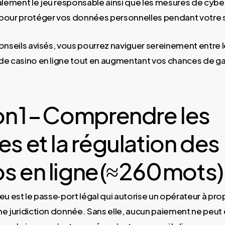
ement le jeu responsable ainsi que les mesures de cybe
pour protéger vos données personnelles pendant votre s
onseils avisés, vous pourrez naviguer sereinement entre l
de casino en ligne tout en augmentant vos chances de ga
n 1 – Comprendre les
es et la régulation des
s en ligne (≈ 260 mots)
eu est le passe‑port légal qui autorise un opérateur à pr
e juridiction donnée. Sans elle, aucun paiement ne peut ê