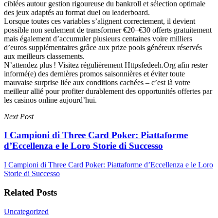
ciblées autour gestion rigoureuse du bankroll et sélection optimale
des jeux adaptés au format duel ou leaderboard.
Lorsque toutes ces variables s’alignent correctement, il devient
possible non seulement de transformer €20–€30 offerts gratuitement
mais également d’accumuler plusieurs centaines voire milliers
d’euros supplémentaires grâce aux prize pools généreux réservés
aux meilleurs classements.
N’attendez plus ! Visitez régulièrement Httpsfedeeh.Org afin rester
informé(e) des dernières promos saisonnières et éviter toute
mauvaise surprise liée aux conditions cachées – c’est là votre
meilleur allié pour profiter durablement des opportunités offertes par
les casinos online aujourd’hui.​
Next Post
I Campioni di Three Card Poker: Piattaforme
d’Eccellenza e le Loro Storie di Successo
I Campioni di Three Card Poker: Piattaforme d’Eccellenza e le Loro
Storie di Successo
Related Posts
Uncategorized