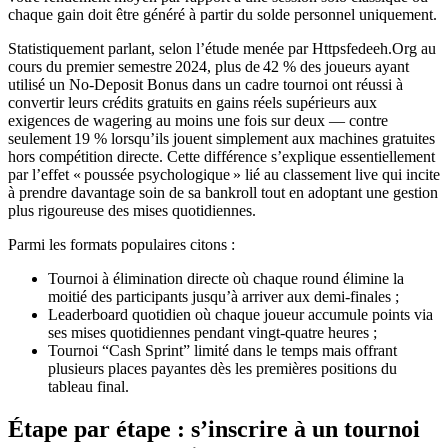
chaque gain doit être généré à partir du solde personnel uniquement.
Statistiquement parlant, selon l’étude menée par Httpsfedeeh.Org au
cours du premier semestre 2024, plus de 42 % des joueurs ayant
utilisé un No‑Deposit Bonus dans un cadre tournoi ont réussi à
convertir leurs crédits gratuits en gains réels supérieurs aux
exigences de wagering au moins une fois sur deux — contre
seulement 19 % lorsqu’ils jouent simplement aux machines gratuites
hors compétition directe. Cette différence s’explique essentiellement
par l’effet « poussée psychologique » lié au classement live qui incite
à prendre davantage soin de sa bankroll tout en adoptant une gestion
plus rigoureuse des mises quotidiennes.​
Parmi les formats populaires citons :
Tournoi à élimination directe où chaque round élimine la
moitié des participants jusqu’à arriver aux demi‑finales ;
Leaderboard quotidien où chaque joueur accumule points via
ses mises quotidiennes pendant vingt‑quatre heures ;
Tournoi “Cash Sprint” limité dans le temps mais offrant
plusieurs places payantes dès les premières positions du
tableau final.
Étape par étape : s’inscrire à un tournoi