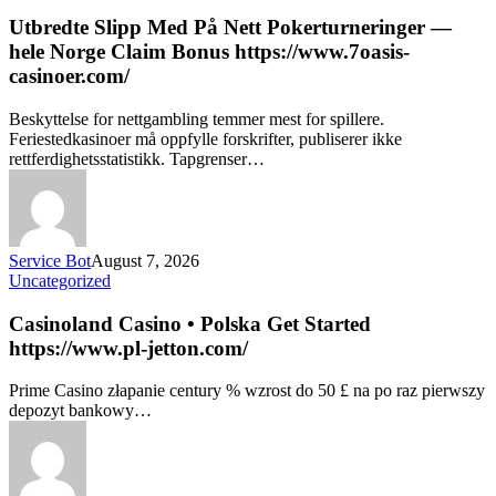
Utbredte Slipp Med På Nett Pokerturneringer —
hele Norge Claim Bonus https://www.7oasis-
casinoer.com/
Beskyttelse for nettgambling temmer mest for spillere.
Feriestedkasinoer må oppfylle forskrifter, publiserer ikke
rettferdighetsstatistikk. Tapgrenser…
Service Bot
August 7, 2026
Uncategorized
Casinoland Casino • Polska Get Started
https://www.pl-jetton.com/
Prime Casino złapanie century % wzrost do 50 £ na po raz pierwszy
depozyt bankowy…