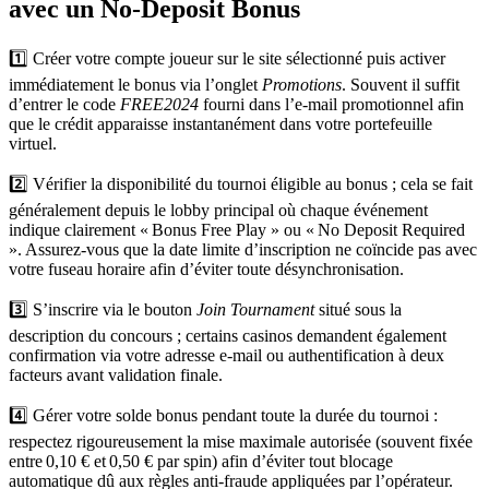
avec un No‑Deposit Bonus
1️⃣ Créer votre compte joueur sur le site sélectionné puis activer
immédiatement le bonus via l’onglet
Promotions
. Souvent il suffit
d’entrer le code
FREE2024
fourni dans l’e‑mail promotionnel afin
que le crédit apparaisse instantanément dans votre portefeuille
virtuel.​
2️⃣ Vérifier la disponibilité du tournoi éligible au bonus ; cela se fait
généralement depuis le lobby principal où chaque événement
indique clairement « Bonus Free Play » ou « No Deposit Required
». Assurez‑vous que la date limite d’inscription ne coïncide pas avec
votre fuseau horaire afin d’éviter toute désynchronisation.​
3️⃣ S’inscrire via le bouton
Join Tournament
situé sous la
description du concours ; certains casinos demandent également
confirmation via votre adresse e‑mail ou authentification à deux
facteurs avant validation finale.​
4️⃣ Gérer votre solde bonus pendant toute la durée du tournoi :
respectez rigoureusement la mise maximale autorisée (souvent fixée
entre 0,10 € et 0,50 € par spin) afin d’éviter tout blocage
automatique dû aux règles anti‑fraude appliquées par l’opérateur.​