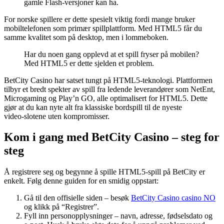
gamle Flash‑versjoner kan ha.
For norske spillere er dette spesielt viktig fordi mange bruker
mobiltelefonen som primær spillplattform. Med HTML5 får du
samme kvalitet som på desktop, men i lommeboken.
Har du noen gang opplevd at et spill fryser på mobilen?
Med HTML5 er dette sjelden et problem.
BetCity Casino har satset tungt på HTML5‑teknologi. Plattformen
tilbyr et bredt spekter av spill fra ledende leverandører som NetEnt,
Microgaming og Play’n GO, alle optimalisert for HTML5. Dette
gjør at du kan nyte alt fra klassiske bordspill til de nyeste
video‑slotene uten kompromisser.
Kom i gang med BetCity Casino – steg for
steg
Å registrere seg og begynne å spille HTML5‑spill på BetCity er
enkelt. Følg denne guiden for en smidig oppstart:
Gå til den offisielle siden – besøk
BetCity Casino casino NO
og klikk på “Registrer”.
Fyll inn personopplysninger – navn, adresse, fødselsdato og