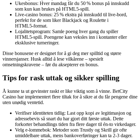
Ukesbonus: Hver mandag får du 50 % bonus på innskudd
som kun kan brukes på HTML5‑spill.
Live‑casino bonus: 25 % ekstra på innskudd til live‑bord,
perfekt for de som liker Blackjack og Roulette i
HTML5‑format.
Lojalitetsprogram: Samle poeng hver gang du spiller
HTML5‑spill. Poengene kan veksles inn i kontanter eller
eksklusive turneringer.
Disse bonusene er designet for å gi deg mer spilltid og større
vinnersjanser. Husk alltid å lese vilkårene – spesielt
omsetningskravene – før du aksepterer en bonus.
Tips for rask uttak og sikker spilling
Å kunne ta ut gevinster raskt er like viktig som å vinne. BetCity
Casino har implementert flere tiltak for å sikre at du får pengene dine
uten unødig ventetid.
Verifiser identiteten tidlig: Last opp kopi av legitimasjon og
adressebevis så snart du har gjort ditt første uttak. Dette
forkorter behandlings tiden fra flere dager til én‑to virkedager.
Velg e‑lommebok: Metoder som Trustly og Skrill gir ofte
umiddelbare uttak, mens bankoverføringer kan ta 2‑3 dager.