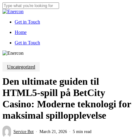
Skip
to
Close
main
Search
content
Get in Touch
Menu
Home
G
e
t
i
n
T
o
u
c
h
Uncategorized
Den ultimate guiden til
HTML5‑spill på BetCity
Casino: Moderne teknologi for
maksimal spillopplevelse
Service Bot
March 21, 2026
5 min read