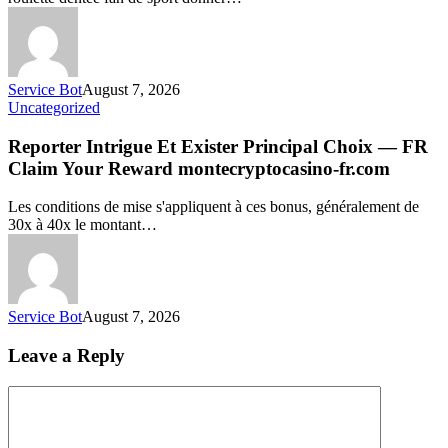
Service Bot
August 7, 2026
Uncategorized
Reporter Intrigue Et Exister Principal Choix — FR
Claim Your Reward montecryptocasino-fr.com
Les conditions de mise s'appliquent à ces bonus, généralement de
30x à 40x le montant…
Service Bot
August 7, 2026
Leave a Reply